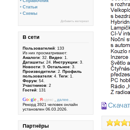
Справочник
►
Статьи
►
Схемы
►
Добавить материал
В сети
Пользователей
: 133
Из них просматривают:
Аналоги
: 32.
Видео
: 1.
Даташиты
: 24.
Инструкции
: 3.
Новости
: 9.
Остальное
: 3.
Производители
: 2.
Профиль
пользователя
: 4.
Теги
: 1.
Форум
: 54.
Участников
: 2
Гостей
: 131
G
o
o
g
l
e
,
Я
ндекс
,
далее...
Скача
Рекорд 3921 человек онлайн
установлен 06.03.2026.
Партнёры