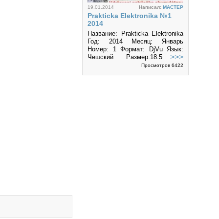
19.01.2014
Написал:
MACTEP
Prakticka Elektronika №1
2014
Название: Prakticka Elektronika
Год: 2014 Месяц: Январь
Номер: 1 Формат: DjVu Язык:
>>>
Чешский Размер:18.5 Мб
Популярный журнал чешских
Просмотров 6422
радиолюбителей.
26.12.2013
Написал:
MACTEP
Prakticka Elektronika №12
2013
Название:Prakticka Elektronika
Год: 2013 Месяц: Декабрь
Номер: 12 Формат: DjVu Язык:
>>>
Чешский Размер:8.05 Мб
Популярный журнал чешских
Просмотров 6120
радиолюбителей.