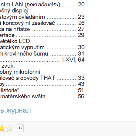
ть журнал
17