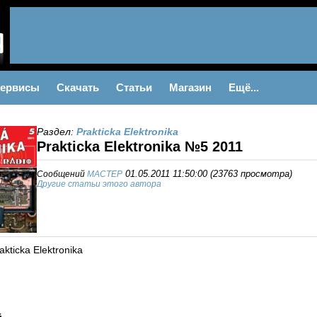
ервисы
Скачать
Статьи
Магазин
Ещё...
Раздел:
Prakticka Elektronika
Prakticka Elektronika №5 2011
Сообщений
MACTEP
01.05.2011 11:50:00
(
23763 просмотра
)
Другие статьи этого автора
akticka Elektronika