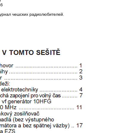
й
Мб
урнал чешских радиолюбителей.