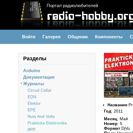
Портал радиолюбителей
Войти
Галерея
Общение
Компоненты
С
Разделы
Arduino
Документация
Журналы
▼
Circuit Cellar
EDN
Elektor
Название
:Pr
EPE
Год
: 2011
Nuts And Volts
Месяц
: Май
Prakticka Elektronika
Номер
: 5
Формат
:DjVu
ВРЛ