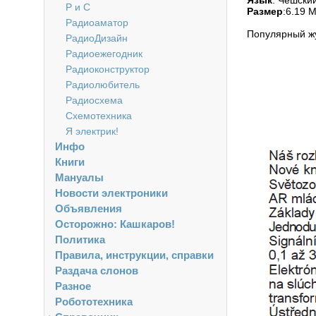
Язык
: Чешски
Р и С
Размер
:6.19 
Радиоаматор
Популярный ж
РадиоДизайн
Радиоежегодник
Радиоконструктор
Радиолюбитель
Радиосхема
Схемотехника
Я электрик!
Инфо
Книги
Мануалы
Новости электроники
Объявления
Осторожно: Кашкаров!
Политика
Правила, инструкции, справки
Раздача слонов
Разное
Робототехника