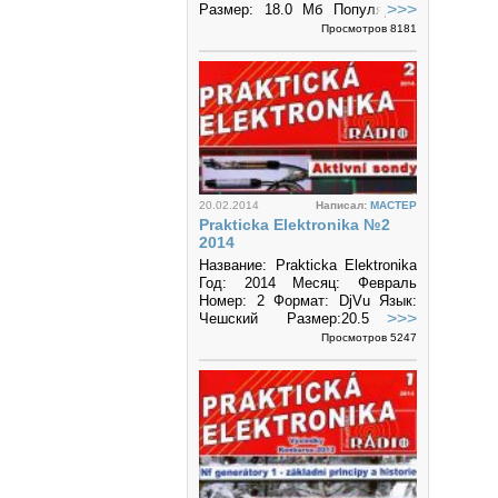
>>>
Размер: 18.0 Мб Популярный
журнал чешских
Просмотров 8181
радиолюбителей.
20.02.2014
Написал:
MACTEP
Prakticka Elektronika №2
2014
Название: Prakticka Elektronika
Год: 2014 Месяц: Февраль
Номер: 2 Формат: DjVu Язык:
>>>
Чешский Размер:20.5 Мб
Популярный журнал чешских
Просмотров 5247
радиолюбителей.