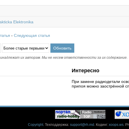
akticka Elektronika
татья
-
Следующая статья
инадлежат их авторам. Мы не несем ответственности за их содержание.
Интересно
При замене радиодетали осво
припоя можно заострённой сп
Copyright
. Техподдержка:
support@rh.md
. Кодинг:
xoops.ws
. P