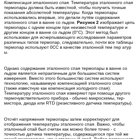
Компенсация эталонного спая
. Температура эталонного спая
термопары должна быть известной, чтобы получить точные
показания абсолютной температуры. Когда термопары
использовались впервые, это делали путём содержания
эталонного спая в ванне со льдом.
Рисунок 2
изображает цепь
термопары с одним концом при неизвестной температуре и
другим концом в ванне со льдом (0°С). Этот метод был
использован для исчерпывающего исследования параметров
различных типов термопар, следовательно, почти все таблицы
термопар используют 0СС в качестве эталонной тем пер атур
ы.
Однако содержание эталонного спая термопары в ванне со
льдом является непрактичным для большинства систем
измерения. Вместо этого большинство систем используют
технологию, называемую компенсацией эталонного спая
(также известную как компенсация холодного спая).
Температуру эталонного спая измеряют при помощи другого
термочувствительного прибора - обычно микросхемы, тер-
мистора, диода или RTD (резистивного датчика температуры).
Отсчёт напряжения термопары затем корректируют для
отображения температуры эталонного спая. Важно, чтобы
эталонный спай был считан как можно более точно - с
точностью датчика температуры, содержащегося при той же