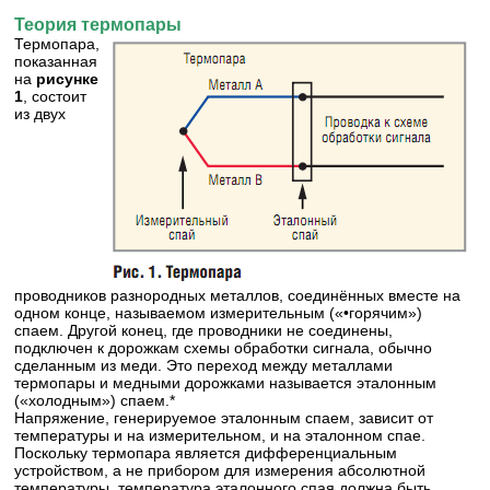
Теория термопары
Термопара,
показанная
на
рисунке
1
, состоит
из двух
проводников разнородных металлов, соединённых вместе на
одном конце, называемом измерительным («•горячим»)
спаем. Другой конец, где проводники не соединены,
подключен к дорожкам схемы обработки сигнала, обычно
сделанным из меди. Это переход между металлами
термопары и медными дорожками называется эталонным
(«холодным») спаем.*
Напряжение, генерируемое эталонным спаем, зависит от
температуры и на измерительном, и на эталонном спае.
Поскольку термопара является дифференциальным
устройством, а не прибором для измерения абсолютной
температуры, температура эталонного спая должна быть