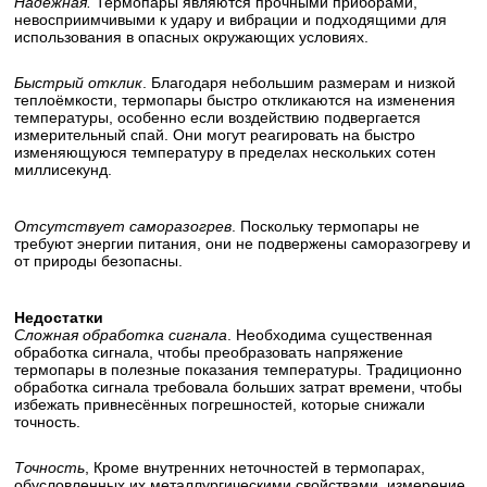
Надёжная.
Термопары являются прочными приборами,
невосприимчивыми к удару и вибрации и подходящими для
использования в опасных окружающих условиях.
Быстрый отклик
. Благодаря небольшим размерам и низкой
теплоёмкости, термопары быстро откликаются на изменения
температуры, особенно если воздействию подвергается
измерительный спай. Они могут реагировать на быстро
изменяющуюся температуру в пределах нескольких сотен
миллисекунд.
Отсутствует саморазогрев
. Поскольку термопары не
требуют энергии питания, они не подвержены саморазогреву и
от природы безопасны.
Недостатки
Сложная обработка сигнала
. Необходима существенная
обработка сигнала, чтобы преобразовать напряжение
термопары в полезные показания температуры. Традиционно
обработка сигнала требовала больших затрат времени, чтобы
избежать привнесённых погрешностей, которые снижали
точность.
Точность
, Кроме внутренних неточностей в термопарах,
обусловленных их металлургическими свойствами, измерение