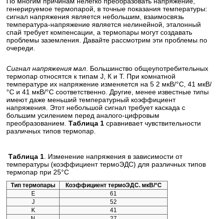
По многим причинам нелегко преобразовать напряжение,
генерируемое термопарой, в точные показания температуры:
сигнал напряжения является небольшим, взаимосвязь
температура-напряжение является нелинейной, эталонный
спай требует компенсации, а термопары могут создавать
проблемы заземления. Давайте рассмотрим эти проблемы по
очереди.
Сигнал напряжения мал
. Большинство общеупотребительных
термопар относятся к типам J, К и Т. При комнатной
температуре их напряжение изменяется на 5 2 мкВ/°С, 41 мкВ/
°С и 41 мкВ/°С соответственно. Другие, менее известные типы
имеют даже меньший температурный коэффициент
напряжения. Этот небольшой сигнал требует каскада с
большим усилением перед аналого-цифровым
преобразованием.
Таблица 1
сравнивает чувствительности
различных типов термопар.
Таблица 1
. Изменение напряжения в зависимости от
температуры (коэффициент термоЭДС) для различных типов
термопар при 25°С
Тип термопары
Коэффициент термоЭДС. мкВ/°С
E
61
J
52
K
41
N
27