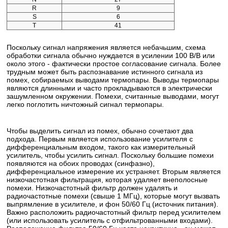
R
9
S
6
T
41
Поскольку сигнал напряжения является небачьшим, схема
обработки сигнала обычно нуждается в усилении 100 В/В или
около этого - фактически простое согласование сигнала. Более
трудным может быть распознавание истинного сигнала из
помех, собираемых выводами термопары. Выводы термопары
являются длинными и часто прокладываются в электрически
зашумленном окружении. Помехи, считанные выводами, могут
легко поглотить ничтожный сигнал термопары.
Чтобы выделить сигнал из помех, обычно сочетают два
подхода. Первым является использование усилителя с
дифференциальным входом, такого как измерительный
усилитель, чтобы усилить сигнал. Поскольку большие помехи
появляются на обоих проводах (синфазно),
дифференциальное измерение их устраняет. Вторым является
низкочастотная фильтрация, которая удаляет внеполосные
помехи. Низкочастотный фильтр должен удалять и
радиочастотные помехи (свыше 1 МГц), которые могут вызвать
выпрямление в усилителе, и фон 50/60 Гц (источник питания).
Важно расположить радиочастотный фильтр перед усилителем
(или использовать усилитель с отфильтрованными входами).