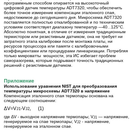
программным способом опирается на высокоточный
цифровой датчик температуры ADT7320, чтобы обеспечить
более точное измерение компенсации эталонного спая,
недостижимое до сегодняшнего дня. Микросхема ADT7320
поставляется полностью откалиброванной и по техническим
условиям соответствует диапазону температур —40...125°С.
Абсолютно понятная, в отличие от измерения традиционным
термистором или резистивным датчиком, она не требует ни
затратного этапа калибровки после монтажа платы, ни
ресурсов процессора или памяти с калибровочными
коэффициентами или процедурами линеаризации. Потребляя
только микроватты мощности, эта ИС избегает проблем
саморазогрева, которые подрывают точность традиционных
решений с резистивным датчиком.
Приложение
Использование уравнения NIST для преобразования
температуры микросхемы ADT7320 в напряжение
Компенсация эталонного спая термопары основана на
следующем соотношении:
ΔV=V
-V
, (1)
J1
J2
где ΔV - выходное напряжение термопары; V
— напряжение,
J1
генерируемое на спае термопары; V
- напряжение,
J2
генерируемое на эталонном спае.