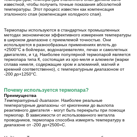
известной, чтобы получить точные показания абсолютной
температуры. Этот процесс известен как компенсация
эталонного спая (компенсация холодного спая).
Термопары используются в стандартных промышленных
методах экономически эффективного измерения температуры
в широком диапазоне с приемлемой точностью. Они
используются в разнообразных применениях вплоть до
+2500°С в бойлерах, водонагревателях, печах и самолетных
двигателях, и т.д. Наиболее популярной термопарой является
термопара типа К, состоящая из хро-меля и алюмели (марки
сплава никеля, содержащие хром и алюминий, магний и
кремний соответственно), с температурным диапазоном от
-200 до+1250°С.
Почему используется термопара?
Преимущества
Температурный диапазон
. Наиболее реальные
температурные диапазоны -от криогеники до выхлопа
реактивного двигателя - могут быть перекрыты при помощи
термопар. В зависимости от использованного металла
проводников, термопара способна измерять температуру в
диапазоне от -200 до+2500=С.