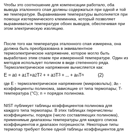
Чтобы это соотношение для компенсации работало, оба
вывода эталонного спая должны содержаться при одной и той
же температуре. Выравнивание температуры выполняется при
помощи изотермического клеммника, который позволяет
выравниваться температуре обоих выводов, обеспечивая при
этом электрическую изоляцию.
После того как температура эталонного спая измерена, она
должна быть преобразована в эквивалентное
термоэлектрическое напряжение, которое могло быть
выработано этим спаем при измеренной температуре. Один из
методов использует полином в виде степенного ряда.
Термоэлектрическое напряжение вычисляется как:
E = a
+ a
T+a
T
2
+ + а
Т
3
+ ... + а
T
n
(2)
0
1
2
3
n
а
где Е - термоэлектрическое напряжение (микровольты);
-
п
коэффициенты полинома, зависящие от типа термопары; T-
температура (°С); п = порядок полинома.
NIST публикует таблицы коэффициентов полинома для
каждого типа термопары. В этих таблицах перечислены
коэффициенты, порядок (число составляющих полинома),
применимые диапазоны температуры для каждого списка
коэффициентов и диапазон погрешности. Некоторые типы
термопар требуют более одной таблицы коэффициентов для