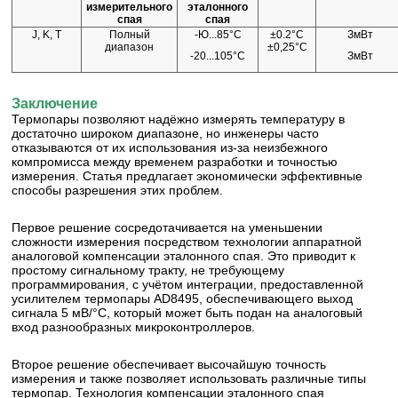
измерительного
эталонного
спая
спая
J, K, T
Полный
-Ю...85°С
±0.2°С
ЗмВт
диапазон
±0,25°С
-20...105°С
ЗмВт
Заключение
Термопары позволяют надёжно измерять температуру в
достаточно широком диапазоне, но инженеры часто
отказываются от их использования из-за неизбежного
компромисса между временем разработки и точностью
измерения. Статья предлагает экономически эффективные
способы разрешения этих проблем.
Первое решение сосредотачивается на уменьшении
сложности измерения посредством технологии аппаратной
аналоговой компенсации эталонного спая. Это приводит к
простому сигнальному тракту, не требующему
программирования, с учётом интеграции, предоставленной
усилителем термопары AD8495, обеспечивающего выход
сигнала 5 мВ/°С, который может быть подан на аналоговый
вход разнообразных микроконтроллеров.
Второе решение обеспечивает высочайшую точность
измерения и также позволяет использовать различные типы
термопар. Технология компенсации эталонного спая