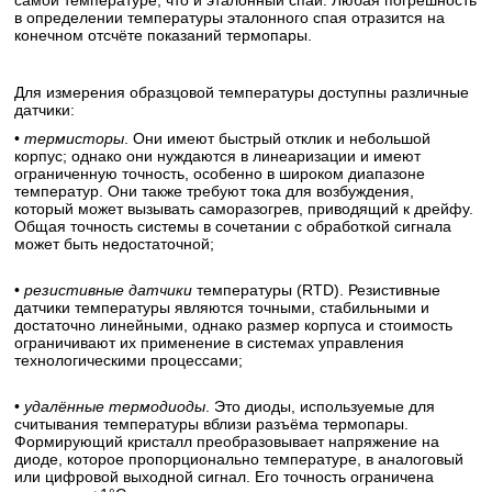
самой температуре, что и эталонный спай. Любая погрешность
в определении температуры эталонного спая отразится на
конечном отсчёте показаний термопары.
Для измерения образцовой температуры доступны различные
датчики:
•
термисторы
. Они имеют быстрый отклик и небольшой
корпус; однако они нуждаются в линеаризации и имеют
ограниченную точность, особенно в широком диапазоне
температур. Они также требуют тока для возбуждения,
который может вызывать саморазогрев, приводящий к дрейфу.
Общая точность системы в сочетании с обработкой сигнала
может быть недостаточной;
•
резистивные датчики
температуры (RTD). Резистивные
датчики температуры являются точными, стабильными и
достаточно линейными, однако размер корпуса и стоимость
ограничивают их применение в системах управления
технологическими процессами;
•
удалённые термодиоды
. Это диоды, используемые для
считывания температуры вблизи разъёма термопары.
Формирующий кристалл преобразовывает напряжение на
диоде, которое пропорционально температуре, в аналоговый
или цифровой выходной сигнал. Его точность ограничена