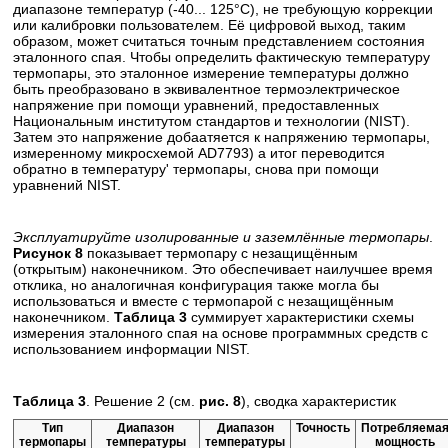
диапазоне температур (-40... 125°С), не требующую коррекции
или калибровки пользователем. Её цифровой выход, таким
образом, может считаться точным представлением состояния
эталонного спая. Чтобы определить фактическую температуру
термопары, это эталонное измерение температуры должно
быть преобразовано в эквивалентное термоэлектрическое
напряжение при помощи уравнений, предоставленных
Национальным институтом стандартов и технологии (NIST).
Затем это напряжение добаатяется к напряжению термопары,
измеренному микросхемой AD7793) а итог переводится
обратно в температуру' термопары, снова при помощи
уравнений NIST.
Эксплуатируйте изолированные и заземлённые термопары
.
Рисунок 8
показывает термопару с незащищённым
(открытым) наконечником. Это обеспечивает наилучшее время
отклика, но аналогичная конфигурация также могла бы
использоваться и вместе с термопарой с незащищённым
наконечником.
Таблица 3
суммирует характеристики схемы
измерения эталонного спая на основе программных средств с
использованием информации NIST.
Таблица 3
. Решение 2 (см.
рис. 8
), сводка характеристик
Тип
Диапазон
Диапазон
Точность
Потребляема
термопары
температуры
температуры
мощность