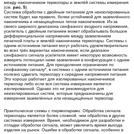
между наконечником термопары и землёй системы измерения
(см.
рис. 5
).
Система обработки с двойным питанием для неизолированных
систем будет, как правило, более устойчивой для заземлённого
наконечника и незащищённых типов наконечников. Из-за
своего широкого диапазона синфазного входного напряжения,
усилитель с двойным питанием может обрабатывать большое
дифференциальное напряжение между заземлением
печатной платы и землёй наконечника термопары. Системы с
одним источником питания могут работать удовлетворительно
во всех трёх вариантах наконечников, если диапазон
синфазного сигнала усилителя имеет некоторую возможность
измерять потенциал ниже заземления в конфигурации с одним
источником питания. Для преодоления ограничения по
синфазному сигналу*, в системах с одним источником питания
полезно сдвигать термопару к середине напряжения питания.
Это хорошо работает для изолированных наконечников
термопар либо если вся система измерения является
изолированной. Однако это не рекомендуется для
неизолированных систем, которые предназначены для
измерения заземлённых или незащищённых термопар.
Практические схемы с термопарами
. Обработка сигнала
термопары является более сложной, чем обработка в других
системах измерения. Время, необходимое для разработки и
отладки обработки сигнала, может увеличить время выхода
изделия на рынок. Ошибки в обработке сигнала, особенно в