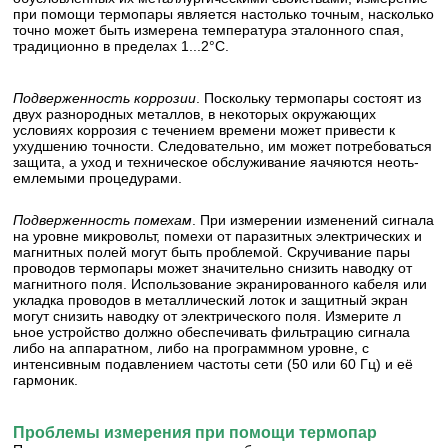
при помощи термопары является настолько точным, насколько
точно может быть измерена температура эталонного спая,
традиционно в пределах 1...2°С.
Подверженность коррозии
. Поскольку термопары состоят из
двух разнородных металлов, в некоторых окружающих
условиях коррозия с течением времени может привести к
ухудшению точности. Следовательно, им может потребоваться
защита, а уход и техническое обслуживание яачяются неоть-
емлемыми процедурами.
Подверженность помехам
. При измерении изменений сигнала
на уровне микровольт, помехи от паразитных электрических и
магнитных полей могут быть проблемой. Скручивание пары
проводов термопары может значительно снизить наводку от
магнитного поля. Использование экранированного кабеля или
укладка проводов в металлический лоток и защитный экран
могут снизить наводку от электрического поля. Измерите л
ьное устройство должно обеспечивать фильтрацию сигнала
либо на аппаратном, либо на программном уровне, с
интенсивным подавлением частоты сети (50 или 60 Гц) и её
гармоник.
Проблемы измерения при помощи термопар