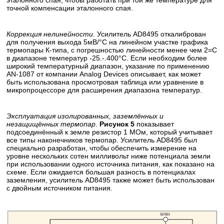
эталонного спая, чтобы работать при той же температуре для
точной компенсации эталонного спая.
Коррекция нелинейности
. Усилитель AD8495 откалиброван
для получения выхода 5мВ/°С на линейном участке графика
термопары К-типа, с погрешностью линейности менее чем 2=С
в диапазоне температур -25.-.400°С. Если необходим более
широкий температурный диапазон, указание по применению
AN-1087 от компании Analog Devices описывает, как может
быть использована просмотровая таблица или уравнение в
микропроцессоре для расширения диапазона температур.
Эксплуатация изолированных, заземлённых и
незащищённых термопар
.
Рисунок 5
показывает
подсоединённый к земле резистор 1 МОм, который учитывает
все типы наконечников термопар. Усилитель AD8495 был
специально разработан, чтобы обеспечить измерение на
уровне нескольких сотен милливольт ниже потенциала земли
при использовании одного источника питания, как показано на
схеме. Если ожидается большая разность в потенциалах
заземления, усилитель AD8495 также может быть использован
с двойным источником питания.