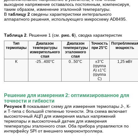
выходное напряжение оставалось постоянным, компенсируя,
таким образом, изменение эталонной температуры.
В
таблицу 2
сведены характеристики интегрального
аппаратного решения, использующего микросхему AD8495.
Таблица 2
. Решение 1 (см.
рис. 6
), сводка характеристик
Тип
Диапазон
Диапазон
Точность
Потребляема
термопары
температуры
температуры
при 25°С
мощность
измерительного
эталонного
спая
спая
K
-25...400°С
0...50°С
±3°С
1,25 мВт
(группа
А) ±1°С
(группа
С)
Решение для измерения 2: оптимизированное для
точности и гибкости
Рисунок 8
показывает схему для измерения термопары J-, К-
и Т-типа с большой степенью точности. Эта схема включает
высокоточный АЦП для измерения малых напряжений
термопары и высокоточный датчик для измерения
температуры эталонного спая. Оба прибора управляются по
интерфейсу SPI от внешнего микроконтроллера.