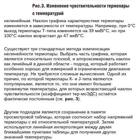
нелинейным. Наклон графика характеристики термопары
изменяется в зависимости от температуры. Например, при 0°С
выход термопары Т-типа изменяется на 39 мкВ/°С, но при
100°С наклон возрастает до 47 мкВ/"С.
Существуют три стандартных метода компенсации
нелинейности термопары. Выбрать часть графика, которая
является относительно плоской, и аппроксимировать наклон
как линейный в данной области - подход, который работает
особенно хорошо для измерений в ограниченном диапазоне
температур. Не требуются сложные вычисления. Одной из
причин, по которой термопары К- и J-типа являются
популярными, является то, что они имеют большие
промежутки температуры, для которых возрастающий наклон
чувствительности (коэффициент тер-моЭДС) остаётся
фактически постоянным (см.
рис. 3
).
Другим подходом является сохранение в памяти
просмотровой таблицы, которая соотносит набор напряжений
термопары с её относительной температурой. Затем
используется линейная интерполяция между двумя
ближайшими пунктами таблицы для получения других
значений температуры.