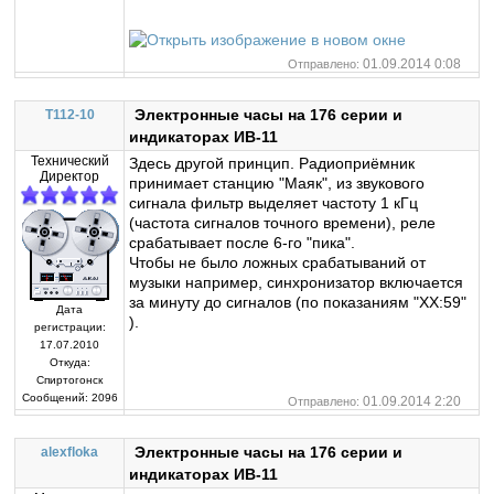
01.09.2014 0:08
Отправлено:
Электронные часы на 176 серии и
T112-10
индикаторах ИВ-11
Технический
Здесь другой принцип. Радиоприёмник
Директор
принимает станцию "Маяк", из звукового
сигнала фильтр выделяет частоту 1 кГц
(частота сигналов точного времени), реле
срабатывает после 6-го "пика".
Чтобы не было ложных срабатываний от
музыки например, синхронизатор включается
за минуту до сигналов (по показаниям "ХХ:59"
Дата
).
регистрации:
17.07.2010
Откуда:
Спиртогонск
Сообщений:
2096
01.09.2014 2:20
Отправлено:
Электронные часы на 176 серии и
alexfloka
индикаторах ИВ-11