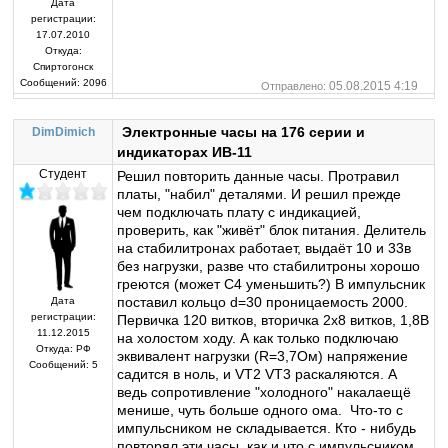
Дата
регистрации:
17.07.2010
Откуда:
Спиртогонск
Сообщений:
2096
05.08.2015 4:19
Отправлено:
Электронные часы на 176 серии и
DimDimich
индикаторах ИВ-11
Студент
Решил повторить данные часы. Протравил
платы, "набил" деталями. И решил прежде
чем подключать плату с индикацией,
проверить, как "живёт" блок питания. Делитель
на стабилитронах работает, выдаёт 10 и 33в
без нагрузки, разве что стабилитроны хорошо
греются (может С4 уменьшить?) В импульсник
поставил кольцо d=30 проницаемость 2000.
Дата
регистрации:
Первичка 120 витков, вторичка 2х8 витков, 1,8В
11.12.2015
на холостом ходу. А как только подключаю
Откуда:
РФ
эквивалент нагрузки (R=3,7Ом) напряжение
Сообщений:
5
садится в ноль, и VT2 VT3 раскаляются. А
ведь сопротивление "холодного" накалаещё
менише, чуть больше одного ома. Что-то с
импульсником не складывается. Кто - нибудь
повторял эти часы, как и что с импульсником