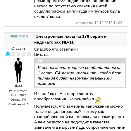
резистором R22 подбирается напряжение
накала по отсутствию свечения нитей,
осциллографом амплитуда импульсов была
около 7 вольт.
12.12.2015 11:02
Отправлено:
Электронные часы на 176 серии и
DimDimich
индикаторах ИВ-11
Студент
Спасибо что ответили!
Цитата:
Я использовал мощные стабилитроны на
1 ватт. С4 можно уменьшить когда блок
питания будет нагружен реальными
лампами
Дата
регистрации:
И я на 1ватт. А вот про частоту
11.12.2015
преобразования , каюсь,забыл
Откуда:
РФ
Сообщений:
5
Получается, что замерить напряжение можно
только осциллографом? Потому как
откалиброванной вч- головы для авометра нет.
А чем резистор не подходит в качестве
эквивалента нагрузки? Да, сопротивление нити