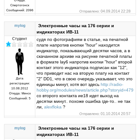
Откуда:
Спиртогонск
Сообщений:
2096
04.09.2014 22:28
Отправлено:
Электронные часы на 176 серии и
mylog
индикаторах ИВ-11
Студент
судя по фотографиям в статье, на печатной
плате напротив кнопки "hour" находится
индикатор, показывающий десятки часов, а в
скачанном архиве на рисунке печатной платы
в формате lay6 напротив кнопки "hour" второй
контакт этого индикатора подписан как "12",
что приводит нас на вторую плату на контакт
"2" DD1, что в свою очередь указывает, что это
Дата
регистрации:
единицы минут, хотя вот здесь
http://radio-
10.08.2012
hobby.org/modules/news/article.php?storyid=479
Откуда:
Минск
со второго контакта ие18 идет выход на
Сообщений:
5
десятки минут.. похоже ошибка где-то.. не так
ли,
alexfloka
?
01.10.2014 20:57
Отправлено:
Электронные часы на 176 серии и
mylog
индикаторах ИВ-11