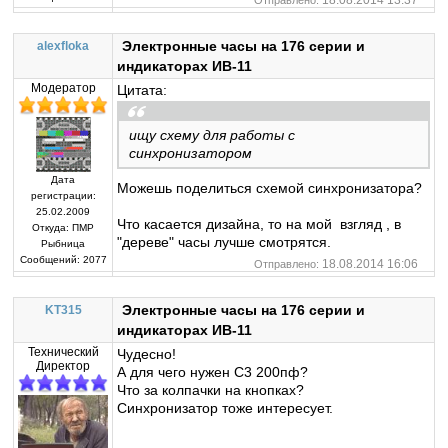
18.08.2014 13:37
Отправлено:
Электронные часы на 176 серии и
alexfloka
индикаторах ИВ-11
Модератор
Цитата:
ищу схему для работы с
синхронизатором
Дата
Можешь поделиться схемой синхронизатора?
регистрации:
25.02.2009
Что касается дизайна, то на мой взгляд , в
Откуда:
ПМР
"дереве" часы лучше смотрятся.
Рыбница
Сообщений:
2077
18.08.2014 16:06
Отправлено:
Электронные часы на 176 серии и
KT315
индикаторах ИВ-11
Технический
Чудесно!
Директор
А для чего нужен С3 200пф?
Что за колпачки на кнопках?
Синхронизатор тоже интересует.