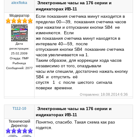
Электронные часы на 176 серии и
alexfloka
индикаторах ИВ-11
Модератор
Если показания счетчика минут находится в
пределах 00—39, показания счетчика часов
при нажатии и отпускании кнопки SB4 не
изменяются. Если
же показания счетчика минут находятся в
интервале 40—59, после
Дата
регистрации:
отпускания кнопки SB4 показание счетчика
25.02.2009
часов увеличивается на 1.
Откуда:
ПМР
Таким образом, для коррекции хода часов
Рыбница
независимо от того, опаздывали
Сообщений:
2077
часы или спешили, достаточно нажать кнопку
SB4 и отпустить её
спустя 1 с после шестого сигнала
поверки времени.
18.08.2014 6:36
Отправлено:
Электронные часы на 176 серии и
T112-10
индикаторах ИВ-11
Технический
Понятно, спасибо. Такая схема как раз
Директор
годится.