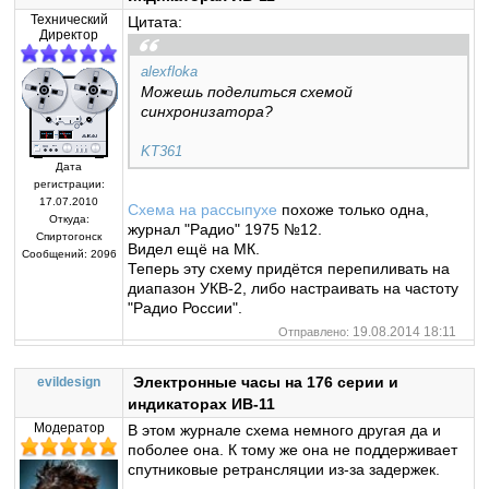
Технический
Цитата:
Директор
alexfloka
Можешь поделиться схемой
синхронизатора?
KT361
Дата
регистрации:
17.07.2010
Схема на рассыпухе
похоже только одна,
Откуда:
журнал "Радио" 1975 №12.
Спиртогонск
Видел ещё на МК.
Сообщений:
2096
Теперь эту схему придётся перепиливать на
диапазон УКВ-2, либо настраивать на частоту
"Радио России".
19.08.2014 18:11
Отправлено:
Электронные часы на 176 серии и
evildesign
индикаторах ИВ-11
Модератор
В этом журнале схема немного другая да и
поболее она. К тому же она не поддерживает
спутниковые ретрансляции из-за задержек.