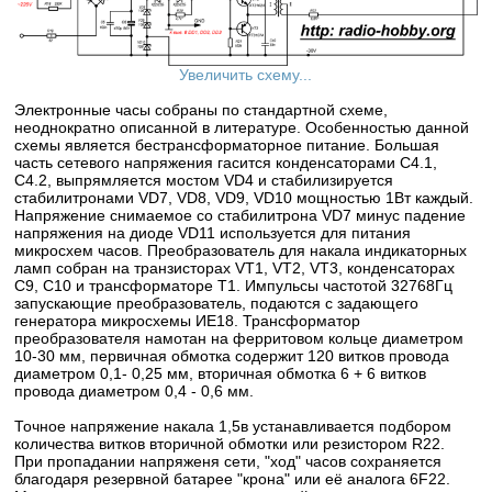
Увеличить схему...
Электронные часы собраны по стандартной схеме,
неоднократно описанной в литературе. Особенностью данной
схемы является бестрансформаторное питание. Большая
часть сетевого напряжения гасится конденсаторами С4.1,
С4.2, выпрямляется мостом VD4 и стабилизируется
стабилитронами VD7, VD8, VD9, VD10 мощностью 1Вт каждый.
Напряжение снимаемое со стабилитрона VD7 минус падение
напряжения на диоде VD11 используется для питания
микросхем часов. Преобразователь для накала индикаторных
ламп собран на транзисторах VT1, VT2, VT3, конденсаторах
С9, С10 и трансформаторе Т1. Импульсы частотой 32768Гц
запускающие преобразователь, подаются с задающего
генератора микросхемы ИЕ18. Трансформатор
преобразователя намотан на ферритовом кольце диаметром
10-30 мм, первичная обмотка содержит 120 витков провода
диаметром 0,1- 0,25 мм, вторичная обмотка 6 + 6 витков
провода диаметром 0,4 - 0,6 мм.
Точное напряжение накала 1,5в устанавливается подбором
количества витков вторичной обмотки или резистором R22.
При пропадании напряженя сети, "ход" часов сохраняется
благодаря резервной батарее "крона" или её аналога 6F22.