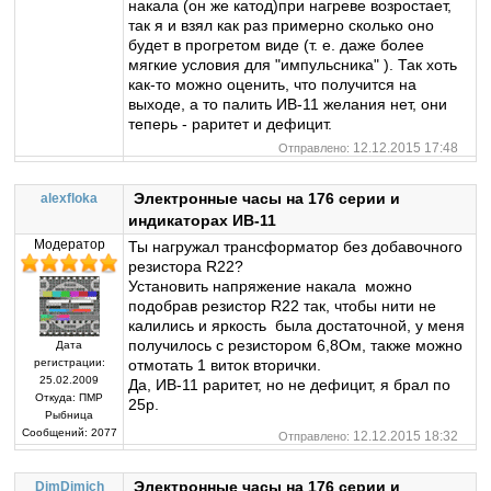
накала (он же катод)при нагреве возростает,
так я и взял как раз примерно сколько оно
будет в прогретом виде (т. е. даже более
мягкие условия для "импульсника" ). Так хоть
как-то можно оценить, что получится на
выходе, а то палить ИВ-11 желания нет, они
теперь - раритет и дефицит.
12.12.2015 17:48
Отправлено:
Электронные часы на 176 серии и
alexfloka
индикаторах ИВ-11
Модератор
Ты нагружал трансформатор без добавочного
резистора R22?
Установить напряжение накала можно
подобрав резистор R22 так, чтобы нити не
калились и яркость была достаточной, у меня
получилось с резистором 6,8Ом, также можно
Дата
регистрации:
отмотать 1 виток вторички.
25.02.2009
Да, ИВ-11 раритет, но не дефицит, я брал по
Откуда:
ПМР
25р.
Рыбница
Сообщений:
2077
12.12.2015 18:32
Отправлено:
Электронные часы на 176 серии и
DimDimich