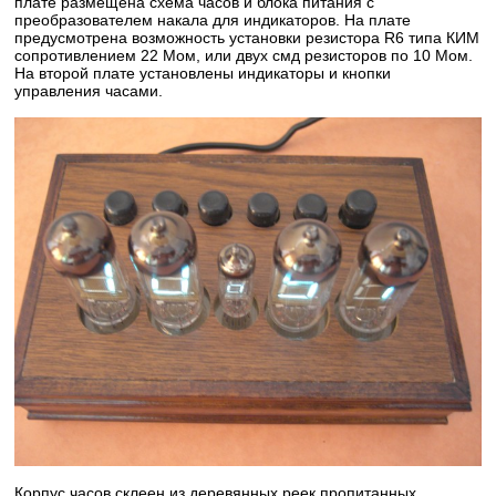
плате размещена схема часов и блока питания с
преобразователем накала для индикаторов. На плате
предусмотрена возможность установки резистора R6 типа КИМ
сопротивлением 22 Мом, или двух смд резисторов по 10 Мом.
На второй плате установлены индикаторы и кнопки
управления часами.
Корпус часов склеен из деревянных реек пропитанных