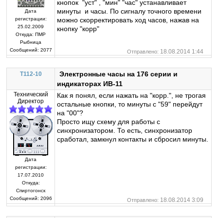
кнопок "уст" , "мин" "час" устанавливает
минуты и часы. По сигналу точного времени
Дата
регистрации:
можно скорректировать ход часов, нажав на
25.02.2009
кнопку "корр"
Откуда:
ПМР
Рыбница
Сообщений:
2077
18.08.2014 1:44
Отправлено:
Электронные часы на 176 серии и
T112-10
индикаторах ИВ-11
Технический
Как я понял, если нажать на "корр.", не трогая
Директор
остальные кнопки, то минуты с "59" перейдут
на "00"?
Просто ищу схему для работы с
синхронизатором. То есть, синхронизатор
сработал, замкнул контакты и сбросил минуты.
Дата
регистрации:
17.07.2010
Откуда:
Спиртогонск
Сообщений:
2096
18.08.2014 3:09
Отправлено: