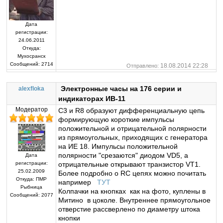
Дата
регистрации:
24.06.2011
Откуда:
Мухосранск
Сообщений:
2714
18.08.2014 22:28
Отправлено:
Электронные часы на 176 серии и
alexfloka
индикаторах ИВ-11
Модератор
С3 и R8 образуют дифференциальную цепь
формирующую короткие импульсы
положительной и отрицательной полярности
из прямоугольных, приходящих с генератора
на ИЕ 18. Импульсы положительной
полярности "срезаются" диодом VD5, а
Дата
регистрации:
отрицательные открывают транзистор VT1.
25.02.2009
Более подробно о RC цепях можно почитать
Откуда:
ПМР
например
ТУТ
Рыбница
Колпачки на кнопках как на фото, куплены в
Сообщений:
2077
Митино в цоколе. Внутреннее прямоугольное
отверстие рассверлено по диаметру штока
кнопки