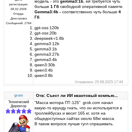
модель - это
gemma3:1b
, ей требуется чуть
регистрации:
больше
1 Гб
свободной оперативной памяти.
08.02.2009
Gemma3:4b -
соответственно чуть больше
4
Откуда:
Гб
.
Днестровск
Сообщений:
2784
gpt-oss:120b
gpt-oss:20b
deepseek-r1:8b
gemma3:12b
gemma3:1b
gemma3:27b
gemma3:4b
qwen3:30b
qwen3:4b
qwen3:8b
25.08.2025 17:44
Отправлено:
Отв: Съест ли ИИ квантовый компью...
grom
Технический
"Масса мотора ПТ-125" grok.com начал
Директор
какую-то ерунду гнать, что он используется в
троллейбусах и весит 165 кг, хотя на
общедоступных сайтах около 68кг масса.
В таком вопросе лучше гугл спрашивать.