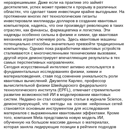
неразрешимыми. Даже если на практике это займёт
десятилетия, успех может привести к прорыву в различных
областях, что сделает такие инвестиции крайне выгодными. На
протяжении многих лет технологические гиганты
инвестировали миллиарды долларов в создание квантовых
компьютеров, надеясь, что они произведут революцию в таких
отраслях, как финансы, фармацевтика и логистика. Эти
надежды особенно сильны в физике и химии, где квантовая
механика играет ключевую роль. Здесь квантовые машины
потенциально способны значительно превзойти традиционные
компьютеры. Однако пока разработчики квантовых устройств
сталкиваются с многочисленными техническими вызовами,
другой игрок демонстрирует впечатляющие результаты в тех
самых перспективных направлениях.
Сегодня искусственный интеллект активно используется в
фундаментальных исследованиях физики, химии и
материаловедения, ставя под сомнение уникальность роли
квантовых вычислений. Джузеппе Карлео, профессор
вычислительной физики Швейцарского федерального
технологического института (EPFL), отмечает стремительное
развитие возможностей ИИ в моделировании квантовых
систем. Недавно он стал соавтором статьи в журнале Science,
демонстрирующей, что методы на основе нейронных сетей
становятся основным инструментом для исследования
материалов с выраженными квантовыми эффектами. Кроме
того, компания Meta представила новую модель ИИ,
обученную на большом массиве данных о материалах,
которая заняла лидирующие позиции в рейтинге подходов