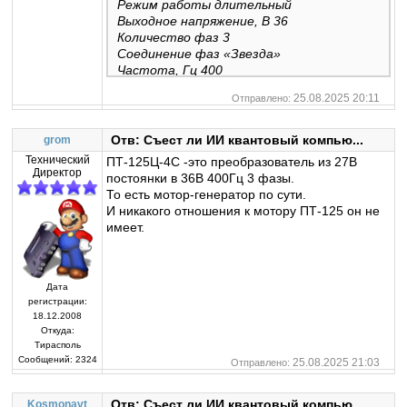
Режим работы длительный
Выходное напряжение, В 36
Количество фаз 3
Соединение фаз «Звезда»
Частота, Гц 400
Ток нагрузки, А (генератор) 2
25.08.2025 20:11
Отправлено:
Мощность, ВА 125
Коэффициент мощности (индуктивный)
0,6
Отв: Съест ли ИИ квантовый компью...
grom
Масса изделия, кг, не более 5,5
Технический
ПТ-125Ц-4С -это преобразователь из 27В
Габариты, мм 250х140х165
Директор
постоянки в 36В 400Гц 3 фазы.
То есть мотор-генератор по сути.
И никакого отношения к мотору ПТ-125 он не
имеет.
Дата
регистрации:
18.12.2008
Откуда:
Тирасполь
Сообщений:
2324
25.08.2025 21:03
Отправлено:
Отв: Съест ли ИИ квантовый компью...
Kosmonavt