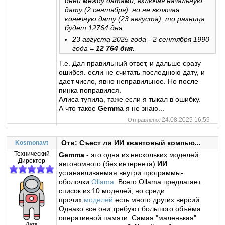
дней между датами, включая начальную
дату (2 сентября), но не включая
конечную дату (23 августа), то разница
будет 12764 дня.
23 августа 2025 года - 2 сентября 1990
года =
12 764 дня
.
Т.е. Дал правильный ответ, и дальше сразу
ошибся. если не считать последнюю дату, и
дает число, явно неправильное. Но после
пинка поправился.
Алиса тупила, таже если я тыкал в ошибку.
А что такое
Gemma
я не знаю...
24.08.2025 16:59
Отправлено:
Отв: Съест ли ИИ квантовый компью...
Kosmonavt
Технический
Gemma
- это одна из нескольких моделей
Директор
автономного (без интернета)
ИИ
устанавливаемая внутри программы-
оболочки
Ollama
. Всего Ollama предлагает
список из 10 моделей, но среди
прочих
моделей
есть много других версий.
Однако все они требуют большого объёма
оперативной памяти. Самая "маленькая"
Дата