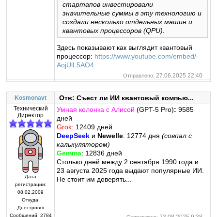
стартапов инвестировали
значительные суммы в эту технологию и
создали несколько отдельных машин и
квантовых процессоров (QPU).
Здесь показывают как выглядит квантовый
процессор:
https://www.youtube.com/embed/-
AojUlL5AO4
27.06.2025 22:40
Отправлено:
Отв: Съест ли ИИ квантовый компью...
Kosmonavt
Технический
Умная колонка с Алисой
(GPT-5 Pro)
:
9585
Директор
дней
Grok
: 12409 дней
DeepSeek
и
Newelle
: 12774 дня
(совпал с
калькулятором)
Gemma
: 12836 дней
Столько дней между 2 сентября 1990 года и
23 августа 2025 года выдают популярные ИИ.
Дата
Не стоит им доверять...
регистрации:
08.02.2009
Откуда:
Днестровск
Сообщений:
2784