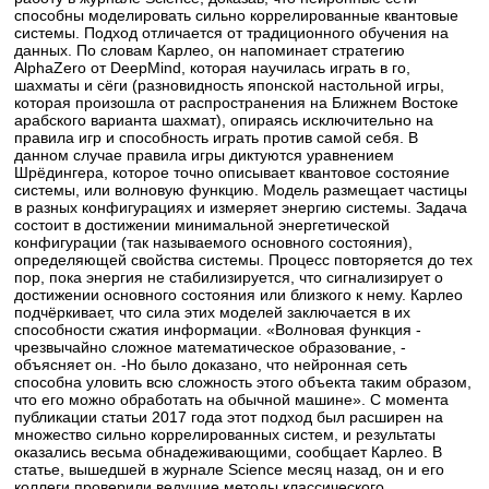
способны моделировать сильно коррелированные квантовые
системы. Подход отличается от традиционного обучения на
данных. По словам Карлео, он напоминает стратегию
AlphaZero от DeepMind, которая научилась играть в го,
шахматы и сёги (разновидность японской настольной игры,
которая произошла от распространения на Ближнем Востоке
арабского варианта шахмат), опираясь исключительно на
правила игр и способность играть против самой себя. В
данном случае правила игры диктуются уравнением
Шрёдингера, которое точно описывает квантовое состояние
системы, или волновую функцию. Модель размещает частицы
в разных конфигурациях и измеряет энергию системы. Задача
состоит в достижении минимальной энергетической
конфигурации (так называемого основного состояния),
определяющей свойства системы. Процесс повторяется до тех
пор, пока энергия не стабилизируется, что сигнализирует о
достижении основного состояния или близкого к нему. Карлео
подчёркивает, что сила этих моделей заключается в их
способности сжатия информации. «Волновая функция -
чрезвычайно сложное математическое образование, -
объясняет он. -Но было доказано, что нейронная сеть
способна уловить всю сложность этого объекта таким образом,
что его можно обработать на обычной машине». С момента
публикации статьи 2017 года этот подход был расширен на
множество сильно коррелированных систем, и результаты
оказались весьма обнадеживающими, сообщает Карлео. В
статье, вышедшей в журнале Science месяц назад, он и его
коллеги проверили ведущие методы классического