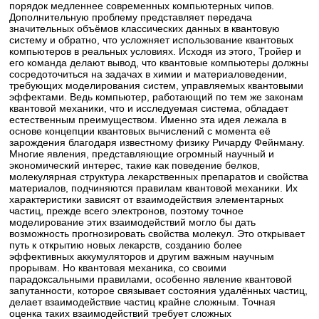
порядок медленнее современных компьютерных чипов.
Дополнительную проблему представляет передача
значительных объёмов классических данных в квантовую
систему и обратно, что усложняет использование квантовых
компьютеров в реальных условиях. Исходя из этого, Тройер и
его команда делают вывод, что квантовые компьютеры должны
сосредоточиться на задачах в химии и материаловедении,
требующих моделирования систем, управляемых квантовыми
эффектами. Ведь компьютер, работающий по тем же законам
квантовой механики, что и исследуемая система, обладает
естественным преимуществом. Именно эта идея лежала в
основе концепции квантовых вычислений с момента её
зарождения благодаря известному физику Ричарду Фейнману.
Многие явления, представляющие огромный научный и
экономический интерес, такие как поведение белков,
молекулярная структура лекарственных препаратов и свойства
материалов, подчиняются правилам квантовой механики. Их
характеристики зависят от взаимодействия элементарных
частиц, прежде всего электронов, поэтому точное
моделирование этих взаимодействий могло бы дать
возможность прогнозировать свойства молекул. Это открывает
путь к открытию новых лекарств, созданию более
эффективных аккумуляторов и другим важным научным
прорывам. Но квантовая механика, со своими
парадоксальными правилами, особенно явление квантовой
запутанности, которое связывает состояния удалённых частиц,
делает взаимодействие частиц крайне сложным. Точная
оценка таких взаимодействий требует сложных