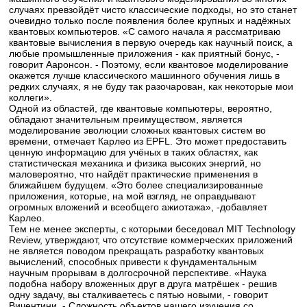
случаях превзойдёт чисто классические подходы, но это станет
очевидно только после появления более крупных и надёжных
квантовых компьютеров. «С самого начала я рассматриваю
квантовые вычисления в первую очередь как научный поиск, а
любые промышленные приложения - как приятный бонус, -
говорит Ааронсон. - Поэтому, если квантовое моделирование
окажется лучше классического машинного обучения лишь в
редких случаях, я не буду так разочарован, как некоторые мои
коллеги».
Одной из областей, где квантовые компьютеры, вероятно,
обладают значительным преимуществом, является
моделирование эволюции сложных квантовых систем во
времени, отмечает Карлео из EPFL. Это может предоставить
ценную информацию для учёных в таких областях, как
статистическая механика и физика высоких энергий, но
маловероятно, что найдёт практические применения в
ближайшем будущем. «Это более специализированные
приложения, которые, на мой взгляд, не оправдывают
огромных вложений и всеобщего ажиотажа», -добавляет
Карлео.
Тем не менее эксперты, с которыми беседовал MIT Technology
Review, утверждают, что отсутствие коммерческих приложений
не является поводом прекращать разработку квантовых
вычислений, способных привести к фундаментальным
научным прорывам в долгосрочной перспективе. «Наука
подобна набору вложенных друг в друга матрёшек - решив
одну задачу, вы сталкиваетесь с пятью новыми, - говорит
Вичентини. - Сложность объектов нашего изучения со