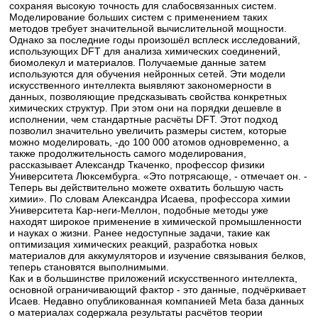
сохраняя высокую точность для слабосвязанных систем.
Моделирование больших систем с применением таких
методов требует значительной вычислительной мощности.
Однако за последние годы произошёл всплеск исследований,
использующих DFT для анализа химических соединений,
биомолекул и материалов. Получаемые данные затем
используются для обучения нейронных сетей. Эти модели
искусственного интеллекта выявляют закономерности в
данных, позволяющие предсказывать свойства конкретных
химических структур. При этом они на порядки дешевле в
исполнении, чем стандартные расчёты DFT. Этот подход
позволил значительно увеличить размеры систем, которые
можно моделировать, -до 100 000 атомов одновременно, а
также продолжительность самого моделирования,
рассказывает Александр Ткаченко, профессор физики
Университета Люксембурга. «Это потрясающе, - отмечает он. -
Теперь вы действительно можете охватить большую часть
химии». По словам Александра Исаева, профессора химии
Университета Кар-неги-Меллон, подобные методы уже
находят широкое применение в химической промышленности
и науках о жизни. Ранее недоступные задачи, такие как
оптимизация химических реакций, разработка новых
материалов для аккумуляторов и изучение связывания белков,
теперь становятся выполнимыми.
Как и в большинстве приложений искусственного интеллекта,
основной ограничивающий фактор - это данные, подчёркивает
Исаев. Недавно опубликованная компанией Meta база данных
о материалах содержала результаты расчётов теории