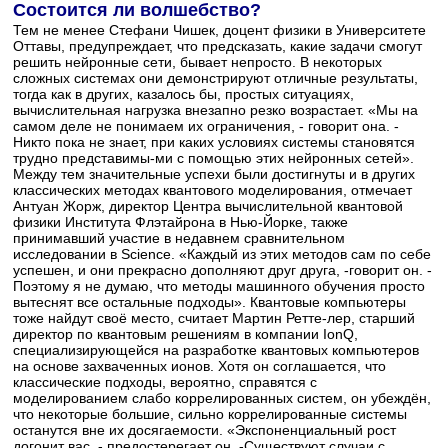
Состоится ли волшебство?
Тем не менее Стефани Чишек, доцент физики в Университете
Оттавы, предупреждает, что предсказать, какие задачи смогут
решить нейронные сети, бывает непросто. В некоторых
сложных системах они демонстрируют отличные результаты,
тогда как в других, казалось бы, простых ситуациях,
вычислительная нагрузка внезапно резко возрастает. «Мы на
самом деле не понимаем их ограничения, - говорит она. -
Никто пока не знает, при каких условиях системы становятся
трудно представимы-ми с помощью этих нейронных сетей».
Между тем значительные успехи были достигнуты и в других
классических методах квантового моделирования, отмечает
Антуан Жорж, директор Центра вычислительной квантовой
физики Института Флэтайрона в Нью-Йорке, также
принимавший участие в недавнем сравнительном
исследовании в Science. «Каждый из этих методов сам по себе
успешен, и они прекрасно дополняют друг друга, -говорит он. -
Поэтому я не думаю, что методы машинного обучения просто
вытеснят все остальные подходы». Квантовые компьютеры
тоже найдут своё место, считает Мартин Ретте-лер, старший
директор по квантовым решениям в компании IonQ,
специализирующейся на разработке квантовых компьютеров
на основе захваченных ионов. Хотя он соглашается, что
классические подходы, вероятно, справятся с
моделированием слабо коррелированных систем, он убеждён,
что некоторые большие, сильно коррелированные системы
останутся вне их досягаемости. «Экспоненциальный рост
догонит вас, - предостерегает он. -Существуют случаи с