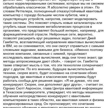
сильно коррелированными системами, которые мы не сможем
обрабатывать классически. Я абсолютно уверен в этом». По
словам Реттелера, полноценный отказоустойчивый квантовый
компьютер с гораздо большим числом кубитов, чем у
существующих устройств, напротив, сможет моделировать
такие системы. Это поможет открыть новые катализаторы или
углубить наше понимание метаболических процессов в
организме, что представляет большой интерес, например, для
фармацевтической отрасли. Нейронные сети, вероятно,
позволят расширить круг решаемых задач, полагает Джей
Гамбетта, возглавляющий направление квантовых вычислений
в IBM, но он сомневается, что они смогут справиться с самыми
сложными задачами, важными для бизнеса. «Именно поэтому
многие компании, связанные с химией, продолжают
исследовать квантовые вычисления, ведь они точно знают, где
методы аппроксимации дают сбой», - говорит он. Гамбетта
также отвергает мысль о том, что эти технологии соперничают
друг с другом. По его мнению, будущее вычислительной
техники, скорее всего, будет основано на сочетании обоих
подходов, где квантовые и классические программы будут
работать сообща для решения задач. «Я не думаю, что они
конкурируют. Скорее, они дополняют друг друга», - считает он.
Однако Скотт Ааронсон, глава Центра квантовой информации
в Техасском университете, утверждает, что методы машинного
обучения непосредственно конкурируют с квантовыми
компьютерами в таких областях, как квантовая химия и физика
конденсированных сред. Он прогнозирует, что сочетание
машинного обучения и квантового моделирования во многих