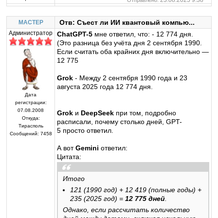
23.08.2025 9:38
Отправлено:
Отв: Съест ли ИИ квантовый компью...
MACTEP
Администратор
ChatGPT-5
мне ответил, что: - 12 774 дня.
(Это разница без учёта дня 2 сентября 1990.
Если считать оба крайних дня включительно —
12 775
Grok
- Между 2 сентября 1990 года и 23
августа 2025 года 12 774 дня.
Дата
регистрации:
07.08.2008
Grok
и
DeepSeek
при том, подробно
Откуда:
расписали, почему столько дней, GPT-
Тирасполь
5 просто ответил.
Сообщений:
7458
А вот
Gemini
ответил:
Цитата:
Итого
121 (1990 год) + 12 419 (полные годы) +
235 (2025 год) =
12 775 дней
.
Однако, если рассчитать количество