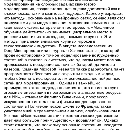
моделирования на сложных задачах квантового
моделирования, создав эталон для оценки достижений как в
классических, так и в квантовых подходах. Карлео утверждает,
что методы, основанные на нейронных сетях, сейчас являются
наилучшими для моделирования множества самых сложных
квантовых систем, которые они тестировали. «Машинное
обучение действительно занимает центральное место в
решении многих из этих задач», - комментирует он. Эти
методы привлекли внимание крупных игроков в
технологической индустрии. В августе исследователи из
DeepMind представили в журнале Science статью, в которой
продемонстрировано точное моделирование возбуждённых
состояний в квантовых системах, что однажды может помочь
предсказывать поведение солнечных батарей, датчиков и
лазеров. Команда Microsoft Research также разработала пакет
программного обеспечения с открытым исходным кодом,
чтобы облегчить исследователям использование нейронных
сетей для моделирования. «Одним из важнейших
преимуществ этого подхода является то, что он использует
огромные инвестиции в программные и аппаратные ресурсы
для ИИ», - отмечает Филиппо Виченти-ни, профессор
искусственного интеллекта и физики конденсированного
состояния в Политехнической школе во Франции, также
участвовавший в сравнительном анализе, опубликованном в
Science. «Использование этих технологических достижении
дает нам большое преимущество», - добавляет он. Однако
стоит отметить, что поскольку основные состояния находятся
методом проб и ошибок, а не посредством точных расчётов,