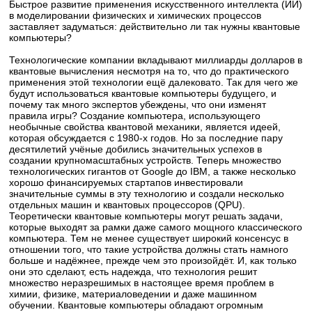
Быстрое развитие применения искусственного интеллекта (ИИ)
в моделировании физических и химических процессов
заставляет задуматься: действительно ли так нужны квантовые
компьютеры?
Технологические компании вкладывают миллиарды долларов в
квантовые вычисления несмотря на то, что до практического
применения этой технологии ещё далековато. Так для чего же
будут использоваться квантовые компьютеры будущего, и
почему так много экспертов убеждены, что они изменят
правила игры? Создание компьютера, использующего
необычные свойства квантовой механики, является идеей,
которая обсуждается с 1980-х годов. Но за последние пару
десятилетий учёные добились значительных успехов в
создании крупномасштабных устройств. Теперь множество
технологических гигантов от Google до IBM, а также несколько
хорошо финансируемых стартапов инвестировали
значительные суммы в эту технологию и создали несколько
отдельных машин и квантовых процессоров (QPU).
Теоретически квантовые компьютеры могут решать задачи,
которые выходят за рамки даже самого мощного классического
компьютера. Тем не менее существует широкий консенсус в
отношении того, что такие устройства должны стать намного
больше и надёжнее, прежде чем это произойдёт. И, как только
они это сделают, есть надежда, что технология решит
множество неразрешимых в настоящее время проблем в
химии, физике, материаловедении и даже машинном
обучении. Квантовые компьютеры обладают огромным