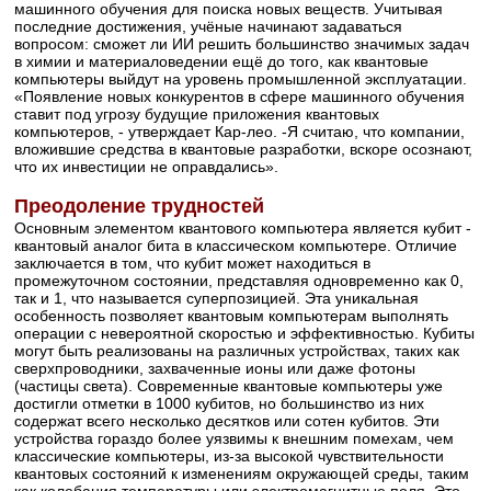
машинного обучения для поиска новых веществ. Учитывая
последние достижения, учёные начинают задаваться
вопросом: сможет ли ИИ решить большинство значимых задач
в химии и материаловедении ещё до того, как квантовые
компьютеры выйдут на уровень промышленной эксплуатации.
«Появление новых конкурентов в сфере машинного обучения
ставит под угрозу будущие приложения квантовых
компьютеров, - утверждает Кар-лео. -Я считаю, что компании,
вложившие средства в квантовые разработки, вскоре осознают,
что их инвестиции не оправдались».
Преодоление трудностей
Основным элементом квантового компьютера является кубит -
квантовый аналог бита в классическом компьютере. Отличие
заключается в том, что кубит может находиться в
промежуточном состоянии, представляя одновременно как 0,
так и 1, что называется суперпозицией. Эта уникальная
особенность позволяет квантовым компьютерам выполнять
операции с невероятной скоростью и эффективностью. Кубиты
могут быть реализованы на различных устройствах, таких как
сверхпроводники, захваченные ионы или даже фотоны
(частицы света). Современные квантовые компьютеры уже
достигли отметки в 1000 кубитов, но большинство из них
содержат всего несколько десятков или сотен кубитов. Эти
устройства гораздо более уязвимы к внешним помехам, чем
классические компьютеры, из-за высокой чувствительности
квантовых состояний к изменениям окружающей среды, таким