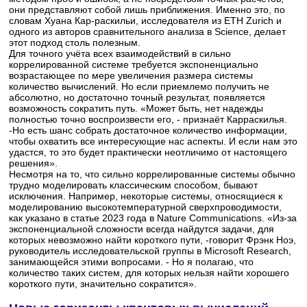
они представляют собой лишь приближения. Именно это, по
словам Хуана Кар-раскильи, исследователя из ETH Zurich и
одного из авторов сравнительного анализа в Science, делает
этот подход столь полезным.
Для точного учёта всех взаимодействий в сильно
коррелированной системе требуется экспоненциально
возрастающее по мере увеличения размера системы
количество вычислений. Но если приемлемо получить не
абсолютно, но достаточно точный результат, появляется
возможность сократить путь. «Может быть, нет надежды
полностью точно воспроизвести его, - признаёт Карраскилья.
-Но есть шанс собрать достаточное количество информации,
чтобы охватить все интересующие нас аспекты. И если нам это
удастся, то это будет практически неотличимо от настоящего
решения».
Несмотря на то, что сильно коррелированные системы обычно
трудно моделировать классическим способом, бывают
исключения. Например, некоторые системы, относящиеся к
моделированию высокотемпературной сверхпроводимости,
как указано в статье 2023 года в Nature Communications. «Из-за
экспоненциальной сложности всегда найдутся задачи, для
которых невозможно найти короткого пути, -говорит Фрэнк Ноэ,
руководитель исследовательской группы в Microsoft Research,
занимающейся этими вопросами. - Но я полагаю, что
количество таких систем, для которых нельзя найти хорошего
короткого пути, значительно сократится».