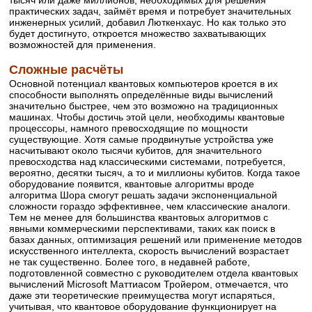
тысяч или даже миллионов, необходимых для решения
практических задач, займёт время и потребует значительных
инженерных усилий, добавил Люткенхаус. Но как только это
будет достигнуто, откроется множество захватывающих
возможностей для применения.
Сложные расчёты
Основной потенциал квантовых компьютеров кроется в их
способности выполнять определённые виды вычислений
значительно быстрее, чем это возможно на традиционных
машинах. Чтобы достичь этой цели, необходимы квантовые
процессоры, намного превосходящие по мощности
существующие. Хотя самые продвинутые устройства уже
насчитывают около тысячи кубитов, для значительного
превосходства над классическими системами, потребуется,
вероятно, десятки тысяч, а то и миллионы кубитов. Когда такое
оборудование появится, квантовые алгоритмы вроде
алгоритма Шора смогут решать задачи экспоненциальной
сложности гораздо эффективнее, чем классические аналоги.
Тем не менее для большинства квантовых алгоритмов с
явными коммерческими перспективами, таких как поиск в
базах данных, оптимизация решений или применение методов
искусственного интеллекта, скорость вычислений возрастает
не так существенно. Более того, в недавней работе,
подготовленной совместно с руководителем отдела квантовых
вычислений Microsoft Маттиасом Тройером, отмечается, что
даже эти теоретические преимущества могут испаряться,
учитывая, что квантовое оборудование функционирует на