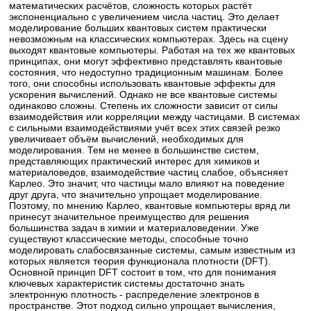
математических расчётов, сложность которых растёт
экспоненциально с увеличением числа частиц. Это делает
моделирование больших квантовых систем практически
невозможным на классических компьютерах. Здесь на сцену
выходят квантовые компьютеры. Работая на тех же квантовых
принципах, они могут эффективно представлять квантовые
состояния, что недоступно традиционным машинам. Более
того, они способны использовать квантовые эффекты для
ускорения вычислений. Однако не все квантовые системы
одинаково сложны. Степень их сложности зависит от силы
взаимодействия или корреляции между частицами. В системах
с сильными взаимодействиями учёт всех этих связей резко
увеличивает объём вычислений, необходимых для
моделирования. Тем не менее в большинстве систем,
представляющих практический интерес для химиков и
материаловедов, взаимодействие частиц слабое, объясняет
Карлео. Это значит, что частицы мало влияют на поведение
друг друга, что значительно упрощает моделирование.
Поэтому, по мнению Карлео, квантовые компьютеры вряд ли
принесут значительное преимущество для решения
большинства задач в химии и материаловедении. Уже
существуют классические методы, способные точно
моделировать слабосвязанные системы, самым известным из
которых является теория функционала плотности (DFT).
Основной принцип DFT состоит в том, что для понимания
ключевых характеристик системы достаточно знать
электронную плотность - распределение электронов в
пространстве. Этот подход сильно упрощает вычисления,