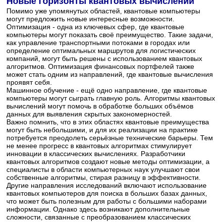
Новые горизонты квантовых вычислений
Помимо уже упомянутых областей, квантовые компьютеры
могут предложить новые интересные возможности.
Оптимизация - одна из ключевых сфер, где квантовые
компьютеры могут показать своё преимущество. Такие задачи,
как управление транспортными потоками в городах или
определение оптимальных маршрутов для логистических
компаний, могут быть решены с использованием квантовых
алгоритмов. Оптимизация финансовых портфелей также
может стать одним из направлений, где квантовые вычисления
проявят себя.
Машинное обучение - ещё одно направление, где квантовые
компьютеры могут сыграть главную роль. Алгоритмы квантовых
вычислений могут помочь в обработке больших объёмов
данных для выявления скрытых закономерностей.
Важно помнить, что в этих областях квантовые преимущества
могут быть небольшими, и для их реализации на практике
потребуется преодолеть серьёзные технические барьеры. Тем
не менее прогресс в квантовых алгоритмах стимулирует
инновации в классических вычислениях. Разработчики
квантовых алгоритмов создают новые методы оптимизации, а
специалисты в области компьютерных наук улучшают свои
собственные алгоритмы, стирая разницу в эффективности.
Другие направления исследований включают использование
квантовых компьютеров для поиска в больших базах данных,
что может быть полезным для работы с большими наборами
информации. Однако здесь возникают дополнительные
сложности, связанные с преобразованием классических