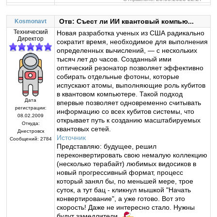
Отв: Съест ли ИИ квантовый компью...
Kosmonavt
Технический
Новая разработка ученых из США радикально
Директор
сократит время, необходимое для выполнения
определенных вычислений, — с нескольких
тысяч лет до часов. Созданный ими
оптический резонатор позволяет эффективно
собирать отдельные фотоны, которые
испускают атомы, выполняющие роль кубитов
в квантовом компьютере. Такой подход
Дата
впервые позволяет одновременно считывать
регистрации:
информацию со всех кубитов системы, что
08.02.2009
открывает путь к созданию масштабируемых
Откуда:
квантовых сетей.
Днестровск
Источник
Сообщений:
2784
Представляю: будущее, решил
переконвертировать свою немалую коллекцию
(несколько терабайт) любимых видосиков в
новый прогрессивный формат, процесс
который занял бы, по меньшей мере, трое
суток, а тут бац - кликнул мышкой "Начать
конвертирование", а уже готово. Вот это
скорость! Даже не интересно стало. Нужны
будут замедлители.