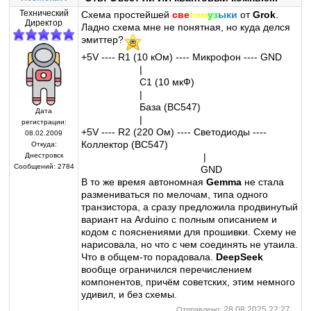
Технический
Схема простейшей
све
том
уз
ыки
от
Grok
.
Директор
Ладно схема мне не понятная, но куда делся
эмиттер?
+5V ---- R1 (10 кОм) ---- Микрофон ---- GND
|
C1 (10 мкФ)
|
База (BC547)
Дата
|
регистрации:
+5V ---- R2 (220 Ом) ---- Светодиоды ----
08.02.2009
Коллектор (BC547)
Откуда:
Днестровск
|
Сообщений:
2784
GND
В то же время автономная
Gemma
не стала
размениваться по мелочам, типа одного
транзистора, а сразу предложила продвинутый
вариант на Arduino с полным описанием и
кодом с пояснениями для прошивки. Схему не
нарисовала, но что с чем соединять не утаила.
Что в общем-то порадовала.
DeepSeek
вообще ограничился перечислением
компонентов, причём советских, этим немного
удивил, и без схемы.
28.08.2025 22:27
Отправлено: