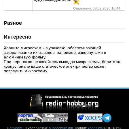
08.02.2026 18:44
Отправлено:
Разное
Интересно
Храните микросхемы в упаковке, обеспечивающей
закорачивание их выводов, например, завернутыми в
алюминиевую фольгу.
При переноске не касайтесь выводов микросхемы, берите за
корпус, иначе ваше статическое электричество может
повредить микросхему.
Copyright
. Техподдержка:
support@rh.md
. Кодинг:
xoops.ws
. PHP: 0 сек.