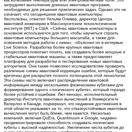
как колебания температуры или электромагнитные поля. Это
затрудняет выполнение длинных квантовых программ,
необходимых для решения практических задач. Однако это не
означает, что сегодняшние квантовые компьютеры
бесполезны, отметил Уильям Оливер, директор Центра
квантовой инженерии в Массачусетском технологическом
институте (MIT) в США. «Сейчас квантовые компьютеры в
основном используются для того, чтобы научиться строить
квантовые компьютеры большего масштаба, а также для
освоения методов работы с ними», -объяснил он в интервью
Live Science. Разработка более крупных квантовых
процессоров помогает понять, как создавать более мощные и
стабильные квантовые машины, а также предоставляет
платформу для разработки и тестирования новых квантовых
алгоритмов. Они также позволяют исследователям проверять
различные схемы квантовой коррекции ошибок, которые будут
критичны для раскрытия полного потенциала этой технологии.
Эти схемы часто включают распределение квантовой
информации между несколькими физическими кубитами для
формирования одного «логического кубита», который гораздо
более устойчив к ошибкам. Лют-кенхаус, исполнительный
директор Института квантовых вычислений в Университете
Ватерлоо в Канаде, подчеркнул, что недавние достижения в
этой области указывают на то, что отказоустойчивые квантовые
вычисления могут быть ближе, чем кажется. Несколько
компаний, включая QuEra, Quantinuum и Google, недавно
продемонстрировали способность создавать логические
кубиты с высокой надёжностью. Увеличение числа кубитов до