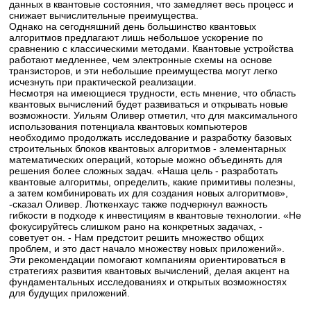
данных в квантовые состояния, что замедляет весь процесс и
снижает вычислительные преимущества.
Однако на сегодняшний день большинство квантовых
алгоритмов предлагают лишь небольшое ускорение по
сравнению с классическими методами. Квантовые устройства
работают медленнее, чем электронные схемы на основе
транзисторов, и эти небольшие преимущества могут легко
исчезнуть при практической реализации.
Несмотря на имеющиеся трудности, есть мнение, что область
квантовых вычислений будет развиваться и открывать новые
возможности. Уильям Оливер отметил, что для максимального
использования потенциала квантовых компьютеров
необходимо продолжать исследование и разработку базовых
строительных блоков квантовых алгоритмов - элементарных
математических операций, которые можно объединять для
решения более сложных задач. «Наша цель - разработать
квантовые алгоритмы, определить, какие примитивы полезны,
а затем комбинировать их для создания новых алгоритмов»,
-сказал Оливер. Люткенхаус также подчеркнул важность
гибкости в подходе к инвестициям в квантовые технологии. «Не
фокусируйтесь слишком рано на конкретных задачах, -
советует он. - Нам предстоит решить множество общих
проблем, и это даст начало множеству новых приложений».
Эти рекомендации помогают компаниям ориентироваться в
стратегиях развития квантовых вычислений, делая акцент на
фундаментальных исследованиях и открытых возможностях
для будущих приложений.