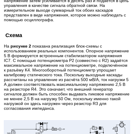
напряжение затем усиливается в десять раз и подаётся в цепь
управления в качестве сигнала обратной связи. На
измерительном выходе суммарный ток обоих каскадов
представлен в виде напряжения, которое можно наблюдать с
помощью осциллографа.
Схема
На
рисунке 2
показана реализация блок-схемы с
использованием реальных компонентов. Опорное напряжение
5 В формируется встроенным стабилизатором напряжения
IC7. С помощью потенциометра P2 (совместно с R2) задаётся
максимальное напряжение на потенциометре, подключённом
к разъёму K4. Многооборотный потенциометр упрощает
калибровку статического тока. Поскольку выходные каскады
рассчитаны на управление из расчёта 500 мВ/А, ток нагрузки 5
А должен соответствовать максимальному напряжению 2,5 В
на резисторе R4. Это означает, что внешний генератор
сигналов должен быть способен выдавать пиковое напряжение
не менее 2,5 В на нагрузку 50 Ом, поскольку именно такой
нагрузкой он здесь нагружен через резистор R3 для
согласования импеданса.