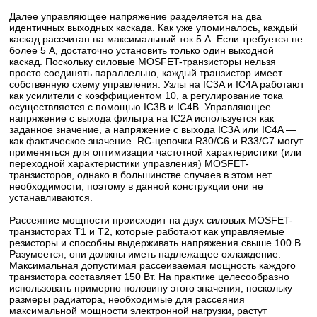
Далее управляющее напряжение разделяется на два
идентичных выходных каскада. Как уже упоминалось, каждый
каскад рассчитан на максимальный ток 5 А. Если требуется не
более 5 А, достаточно установить только один выходной
каскад. Поскольку силовые MOSFET-транзисторы нельзя
просто соединять параллельно, каждый транзистор имеет
собственную схему управления. Узлы на IC3A и IC4A работают
как усилители с коэффициентом 10, а регулирование тока
осуществляется с помощью IC3B и IC4B. Управляющее
напряжение с выхода фильтра на IC2A используется как
заданное значение, а напряжение с выхода IC3A или IC4A —
как фактическое значение. RC-цепочки R30/C6 и R33/C7 могут
применяться для оптимизации частотной характеристики (или
переходной характеристики управления) MOSFET-
транзисторов, однако в большинстве случаев в этом нет
необходимости, поэтому в данной конструкции они не
устанавливаются.
Рассеяние мощности происходит на двух силовых MOSFET-
транзисторах T1 и T2, которые работают как управляемые
резисторы и способны выдерживать напряжения свыше 100 В.
Разумеется, они должны иметь надлежащее охлаждение.
Максимальная допустимая рассеиваемая мощность каждого
транзистора составляет 150 Вт. На практике целесообразно
использовать примерно половину этого значения, поскольку
размеры радиатора, необходимые для рассеяния
максимальной мощности электронной нагрузки, растут