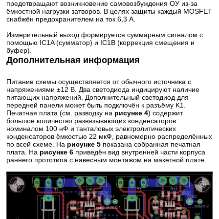
предотвращают возникновение самовозбуждения ОУ из-за
ёмкостной нагрузки затворов. В целях защиты каждый MOSFET
снабжён предохранителем на ток 6,3 А.
Измерительный выход формируется суммарным сигналом с
помощью IC1A (сумматор) и IC1B (коррекция смещения и
буфер).
Дополнительная информация
Питание схемы осуществляется от обычного источника с
напряжениями ±12 В. Два светодиода индицируют наличие
питающих напряжений. Дополнительный светодиод для
передней панели может быть подключён к разъёму K1.
Печатная плата (см. разводку на
рисунке 4
) содержит
большое количество развязывающих конденсаторов
номиналом 100 нФ и танталовых электролитических
конденсаторов ёмкостью 22 мкФ, равномерно распределённых
по всей схеме. На
рисунке 5
показана собранная печатная
плата. На
рисунке 6
приведён вид внутренней части корпуса
раннего прототипа с навесным монтажом на макетной плате.