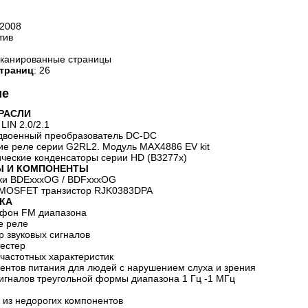
 2008
тив
сканированные страницы
траниц
: 26
ие
РАСЛИ
LIN 2.0/2.1
сдвоенный преобразователь DC-DC
ие реле серии G2RL2. Модуль МАХ4886 EV kit
ические конденсаторы серии HD (В3277х)
Ы И КОМПОНЕНТЫ
ики BDExxxOG / BDFxxxOG
 MOSFET транзистор RJK0383DPA
КА
офон FM диапазона
е реле
р звуковых сигналов
тестер
 частотных характеристик
ментов питания для людей с нарушением слуха и зрения
сигналов треугольной формы диапазона 1 Гц -1 МГц
 из недорогих компонентов