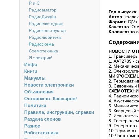
Р и С
Радиоаматор
Год выпуска
:
РадиоДизайн
Автор
: коллек
Формат
: DjVu
Радиоежегодник
Качество
: От
Радиоконструктор
Количество с
Радиолюбитель
Содержан
Радиосхема
Схемотехника
НОВОСТИ ОТ
1. Трансиверы 
Я электрик!
1. ААТ2789 - 
Инфо
2. Механическ
Книги
2. Электролит
МИКРОСХЕМ
Мануалы
2. Термодатч
Новости электроники
3. Сдвоенный
СХЕМОТЕХНИ
Объявления
4. Радиомикр
Осторожно: Кашкаров!
4. Акустическо
Политика
5. Мини-миксе
6. Кварцевый 
Правила, инструкции, справки
7. Испытатель
Раздача слонов
8. Тестер эле
Разное
9. Генератор 
10.Термостат
Робототехника
10.Частотомер