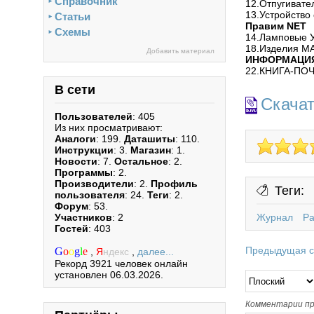
Справочник
►
12.Отпугивате
13.Устройство
Статьи
►
Правим NET
Схемы
►
14.Ламповые У
18.Изделия М
Добавить материал
ИНФОРМАЦИ
22.КНИГА-ПО
В сети
Скача
Пользователей
: 405
Из них просматривают:
Аналоги
: 199.
Даташиты
: 110.
Инструкции
: 3.
Магазин
: 1.
Новости
: 7.
Остальное
: 2.
Программы
: 2.
Производители
: 2.
Профиль
Теги:
пользователя
: 24.
Теги
: 2.
Форум
: 53.
Журнал
Р
Участников
: 2
Гостей
: 403
Предыдущая с
G
o
o
g
l
e
,
Я
ндекс
,
далее...
Рекорд 3921 человек онлайн
установлен 06.03.2026.
Комментарии пр