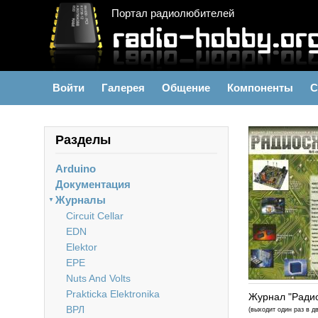
Портал радиолюбителей
Войти
Галерея
Общение
Компоненты
С
Разделы
Arduino
Документация
Журналы
▼
Circuit Cellar
EDN
Elektor
EPE
Nuts And Volts
Prakticka Elektronika
Журнал "Ради
ВРЛ
(выходит один раз в д