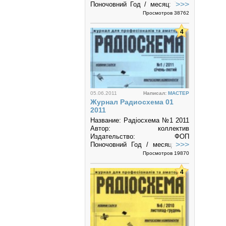
>>>
Поночовний Год / месяц: 7-8 /
2011 Номер: № 4 Страниц: 34
Просмотров 38762
Формат: pdf Язык: русский,
украинский Размер:...
4
05.06.2011
Написал:
MACTEP
Журнал Радиосхема 01
2011
Название: Радiосхема №1 2011
Автор: коллектив
Издательство: ФОП
>>>
Поночовний Год / месяц: 1-2/
2011 Номер: № 1 Страниц: 36
Просмотров 19870
Формат: pdf Размер: 10,6 Мб
"Радіосхема" -...
4