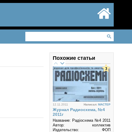
Похожие статьи
3
12.11.2011
Написал:
MACTEP
Журнал Радиосхема, №4
2011г
Название: Радiосхема №4 2011
Автор: коллектив
Издательство: ФОП