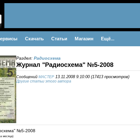
ервисы
Скачать
Статьи
Магазин
Ещё...
Раздел:
Радиосхема
Журнал "Радиосхема" №5-2008
Сообщений
MACTEP
13.11.2008 9:10:00
(
17413 просмотров
)
Другие статьи этого автора
осхема" №5-2008
ва месяца)