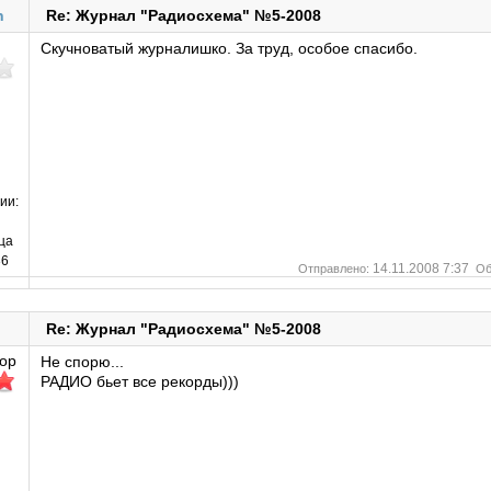
n
Re: Журнал "Радиосхема" №5-2008
Скучноватый журналишко. За труд, особое спасибо.
ии:
ца
6
14.11.2008 7:37
Отправлено:
Об
Re: Журнал "Радиосхема" №5-2008
ор
Не спорю...
РАДИО бьет все рекорды)))