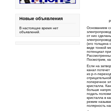
Новые объявления
Р
Основанием сл
В настоящее время нет
электропровод
объявлений.
от них сделан
электропровод
(его толщина о
виде тонкой м
потенциал при
Рассмотренный
Посмотрим, как
Если на затво
канал потечет 
из p-n-перехо
отрицательной
поперечное эле
кристалла. Ка
больше напряж
подать положи
кристалла в к
режим называе
полярность на