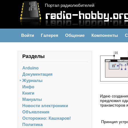
Портал радиолюбителей
Войти
Галерея
Общение
Компоненты
С
Разделы
Arduino
Документация
Журналы
►
Инфо
Книги
Идею создания
Мануалы
предложил оди
транзисторов 
Новости электроники
Объявления
Осторожно: Кашкаров!
Принцип устро
Политика