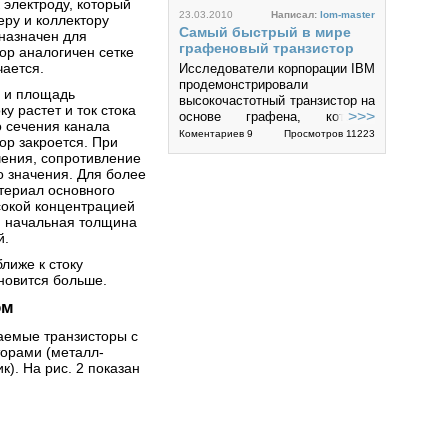
 электроду, который
23.03.2010
Написал:
lom-master
еру и коллектору
Самый быстрый в мире
назначен для
графеновый транзистор
ор аналогичен сетке
чается.
Исследователи корпорации IBM
продемонстрировали
е и площадь
высокочастотный транзистор на
ку растет и ток стока
>>>
основе графена, который
 сечения канала
работает на рекордной
Коментариев 9
Просмотров 11223
ор закроется. При
граничной частоте, когда-либо
чения, сопротивление
достигнутой...
4
о значения. Для более
териал основного
ысокой концентрацией
, начальная толщина
й.
лиже к стоку
новится больше.
08.01.2009
Написал:
MACTEP
ом
Назначения буквенных
обозначений параметров
аемые транзисторы с
транзисторов,
торами (металл-
используемых в таблицах.
). На рис. 2 показан
Транзисторы - Назначения
>>>
буквенных обозначений
параметров транзисторов,
Просмотров 17978
используемых в таблицах. В
таблицах приведены параметры