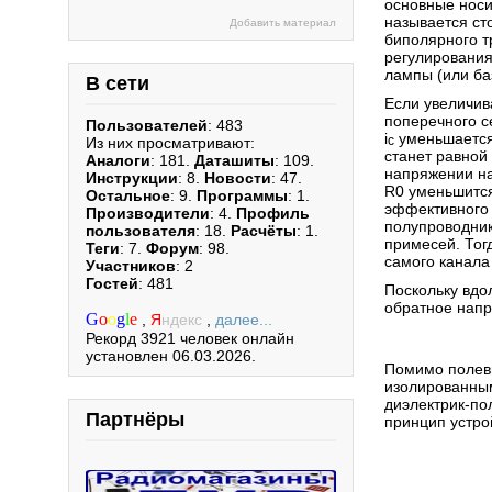
основные носи
называется сто
Добавить материал
биполярного т
регулирования
лампы (или ба
В сети
Если увеличив
поперечного с
Пользователей
: 483
i
уменьшается
с
Из них просматривают:
станет равной
Аналоги
: 181.
Даташиты
: 109.
напряжении на
Инструкции
: 8.
Новости
: 47.
R0 уменьшится
Остальное
: 9.
Программы
: 1.
эффективного 
Производители
: 4.
Профиль
полупроводник
пользователя
: 18.
Расчёты
: 1.
примесей. Тог
Теги
: 7.
Форум
: 98.
самого канала
Участников
: 2
Гостей
: 481
Поскольку вдо
обратное напр
G
o
o
g
l
e
,
Я
ндекс
,
далее...
Рекорд 3921 человек онлайн
установлен 06.03.2026.
Помимо полевы
изолированным
диэлектрик-по
Партнёры
принцип устрой