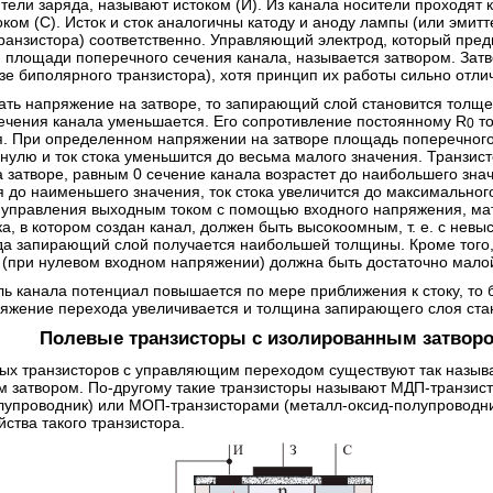
тели заряда, называют истоком (И). Из канала носители проходят к
ком (С). Исток и сток аналогичны катоду и аноду лампы (или эмитт
ранзистора) соответственно. Управляющий электрод, который пред
 площади поперечного сечения канала, называется затвором. Затв
зе биполярного транзистора), хотя принцип их работы сильно отли
ать напряжение на затворе, то запирающий слой становится толщ
ечения канала уменьшается. Его сопротивление постоянному R
то
0
. При определенном напряжении на затворе площадь поперечного
 нулю и ток стока уменьшится до весьма малого значения. Транзист
 затворе, равным 0 сечение канала возрастет до наибольшего зна
 до наименьшего значения, ток стока увеличится до максимальног
управления выходным током с помощью входного напряжения, ма
а, в котором создан канал, должен быть высокоомным, т. е. с нев
да запирающий слой получается наибольшей толщины. Кроме того
 (при нулевом входном напряжении) должна быть достаточно мало
ль канала потенциал повышается по мере приближения к стоку, то б
яжение перехода увеличивается и толщина запирающего слоя ста
Полевые транзисторы с изолированным затвор
х транзисторов с управляющим переходом существуют так назыв
 затвором. По-другому такие транзисторы называют МДП-транзис
лупроводник) или МОП-транзисторами (металл-оксид-полупроводник
ства такого транзистора.