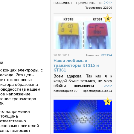
>>>
позволяет применить вместо
кремниевых выпрямительных
Просмотров 22609
диодов N-канальные МОП-
транзисторы и...
4
28.04.2011
Написал:
KT315A
Наши любимые
па
транзисторы КТ315 и
 концах электроды, с
КТ361
аскада. Эта цепь
Всем здарова! Так как я к
дит ток основных
каждой бочке затычка, не могу
зистора образована
>>>
обойти вниманием столь
роводности (в нашем
важную тему!
Коментариев 90
Просмотров 316624
ное напряжение.
ление транзистора
5
ИК.
ого напряжения
я толщина
ответственно
основных носителей
 канал вытекают