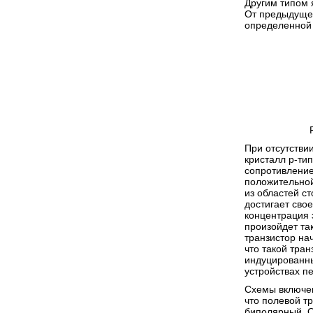
Другим типом 
От предыдущег
определенной
При отсутстви
кристалл p-тип
сопротивление
положительной
из областей ст
достигает сво
концентрация 
произойдет так
транзистор на
что такой тра
индуцированны
устройствах пе
Схемы включен
что полевой т
биполярный. О