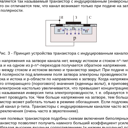
является так называемый транзистор с индуцированным (инверсным
о он отличается тем, что канал возникает только при подаче на з
 полярности.
Рис. 3 - Принцип устройства транзистора с индуцированным канало
и напряжения на затворе канала нет, между истоком и стоком n
+
-ти
а и на одном из p-n
+
-переходов получается обратное напряжение.
 между стоком и истоком велико и транзистор закрыт. При подаче 
 полярности под влиянием поля затвора электроны проводимости
ока и истока и p-области по направлению к затвору. Когда напряже
его отпирающего (порогового) значения (еденицы вольт), в припов
электронов настолько увеличивается, что превышает концентрацию 
 называемая инверсия типа электропроводности, т. е. образуется т
чнет проводить ток. Чем больше напряжение на затворе, тем больше
нзистор может работать только в режиме обогащения. Если подложка
й канал p-типа. Транзисторы с индуцированным каналом часто вс
реключения (очень часто в звукотехнике).
ия полевых транзисторов подобны схемам включения биполярных.
ранзистор позволяет получить намного больший коэффициент усил
бладая высоким входным сопротивлением (и низким выходным) п