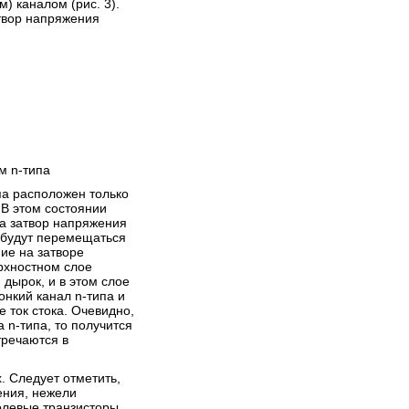
) каналом (рис. 3).
Транзисторы - Схемы
атвор напряжения
включения биполярных
транзисторов Существует три
>>>
основные схемы включения
транзисторов. При этом один из
Просмотров 17187
электродов транзистора
является общей точкой...
4
м n-типа
па расположен только
 В этом состоянии
08.01.2009
Написал:
MACTEP
на затвор напряжения
Условное графическое
 будут перемещаться
обозначение транзисторов
ние на затворе
на схемах
ерхностном слое
Транзисторы - Условное
дырок, и в этом слое
графическое обозначение
онкий канал n-типа и
>>>
транзисторов на схемах
 ток стока. Очевидно,
Просмотров 20309
 n-типа, то получится
тречаются в
4
 Следует отметить,
ения, нежели
олевые транзисторы