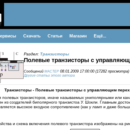
ервисы
Скачать
Статьи
Магазин
Ещё...
Раздел:
Транзисторы
Полевые транзисторы с управляющ
Сообщений
MACTEP
08.01.2009 17:00:00
(
17282 просмотра
)
Другие статьи этого автора
Транзисторы - Полевые транзисторы с управляющим пере
 полевых транзисторов, иначе называемых униполярными или кана
н из создателей биполярного транзистоа У. Шокли. Главным досто
является высокое входное сопротивление (как у ламп и даже больш
йства и схема включения полевого транзистора изображены на рис