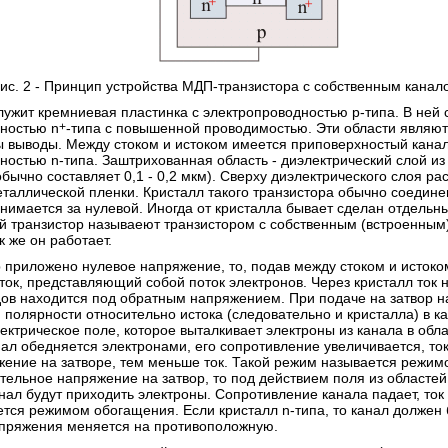
ис. 2 - Принцип устройства МДП-транзистора с собственным канал
ужит кремниевая пластинка с электропроводностью p-типа. В ней 
ностью n
+
-типа с повышенной проводимостью. Эти области являют
ы выводы. Между стоком и истоком имеется приповерхностый канал
ностью n-типа. Заштрихованная область - диэлектрический слой из
бычно составляет 0,1 - 0,2 мкм). Сверху диэлектрического слоя ра
еталлической пленки. Кристалл такого транзистора обычно соединен
нимается за нулевой. Иногда от кристалла бывает сделан отдельн
 транзистор называеют транзистором с собственным (встроенным
 же он работает.
р приложено нулевое напряжение, то, подав между стоком и истоко
ток, представляющий собой поток электронов. Через кристалл ток не
дов находится под обратным напряжением. При подаче на затвор 
 полярности относительно истока (следовательно и кристалла) в к
ктрическое поле, которое выталкивает электроны из канала в облас
нал обедняется электронами, его сопротивление увеличивается, то
ение на затворе, тем меньше ток. Такой режим называется режим
тельное напряжение на затвор, то под действием поля из областей 
анал будут приходить электроны. Сопротивление канала падает, ток
тся режимом обогащения. Если кристалл n-типа, то канал должен 
пряжения меняется на противоположную.