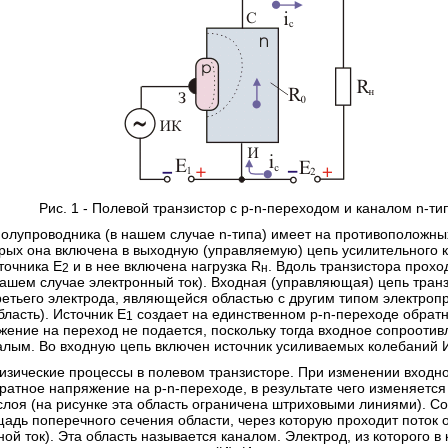
Рис. 1 - Полевой транзистор с p-n-переходом и каналом n-ти
полупроводника (в нашем случае n-типа) имеет на противоположных
ых она включена в выходную (управляемую) цепь усилительного к
точника E
и в нее включена нагрузка R
. Вдоль транзистора прохо
2
н
нашем случае электронный ток). Входная (управляющая) цепь тран
етьего электрода, являющейся областью с другим типом электроп
бласть). Источник E
создает на единственном p-n-переходе обрат
1
ение на переход не подается, поскольку тогда входное сопроотив
алым. Во входную цепь включен источник усиливаемых колебаний 
зические процессы в полевом транзисторе. При изменении входн
ратное напряжение на p-n-переходе, в результате чего изменяетс
лоя (на рисунке эта область ограничена штриховыми линиями). Со
адь поперечного сечения области, через которую проходит поток 
ой ток). Эта область называется каналом. Электрод, из которого в