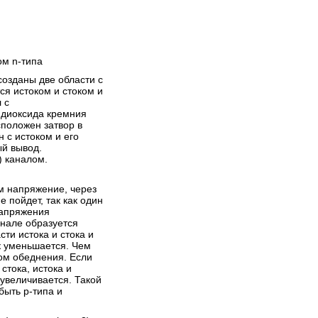
4
отечественных и зарубежных
биполярных и...
ом n-типа
созданы две области с
08.01.2009
Написал:
MACTEP
ся истоком и стоком и
Биполярный транзистор
 с
 диоксида кремния
Транзисторы - Биполярный
сположен затвор в
транзистор Биполярный
 с истоком и его
транзистор -
ый вывод.
электропреобразовательный
) каналом.
>>>
полупроводниковый прибор с
одним или несколькими
Просмотров 14427
электрическими переходами,...
м напряжение, через
4
 пойдет, так как один
напряжения
анале образуется
ти истока и стока и
к уменьшается. Чем
ом обеднения. Если
стока, истока и
 увеличивается. Такой
08.01.2009
Написал:
MACTEP
быть p-типа и
Схемы включения
биполярных транзисторов