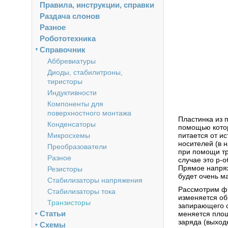
Правила, инструкции, справки
Раздача слонов
Разное
Робототехника
Справочник
▼
Аббревиатуры
Диоды, стабилитроны,
тиристоры
Индуктивности
Компоненты для
поверхностного монтажа
Пластинка из 
Конденсаторы
помощью котор
Микросхемы
питается от ис
носителей (в 
Преобразователи
при помощи тр
Разное
случае это p-о
Прямое напряж
Резисторы
будет очень м
Стабилизаторы напряжения
Рассмотрим фи
Стабилизаторы тока
изменяется об
Транзисторы
запирающего с
Статьи
меняется площ
►
заряда (выходн
Схемы
►