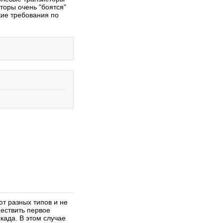
торы очень "боятся"
кие требования по
08.01.2009
Написал:
MACTEP
Цветовая и кодовая
маркировка транзисторов
Цветовая и кодовая маркировка
транзисторов
>>>
Просмотров 32893
т разных типов и не
ществить первое
када. В этом случае