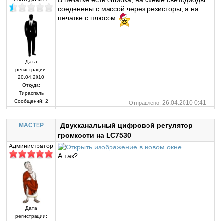
В печатке есть ошибка, на схеме светодиоды
соеденены с массой через резисторы, а на
печатке с плюсом
Дата
регистрации:
20.04.2010
Откуда:
Тирасполь
Сообщений:
2
26.04.2010 0:41
Отправлено:
Двухканальный цифровой регулятор
MACTEP
громкости на LC7530
Администратор
А так?
Дата
регистрации: