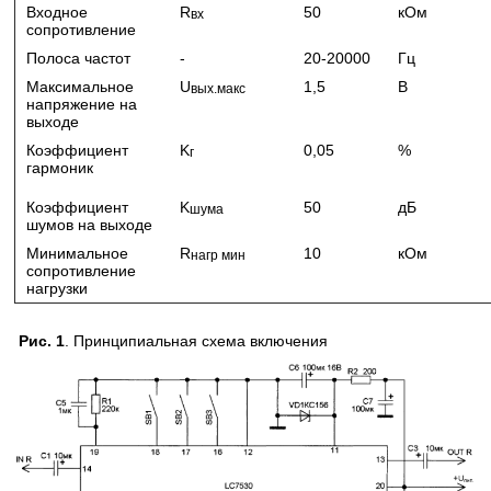
Входное
R
50
кОм
вх
сопротивление
Полоса частот
-
20-20000
Гц
Максимальное
U
1,5
В
вых.макс
напряжение на
выходе
Коэффициент
K
0,05
%
г
гармоник
Коэффициент
K
50
дБ
шума
шумов на выходе
Минимальное
R
10
кОм
нагр мин
сопротивление
нагрузки
Рис. 1
. Принципиальная схема включения