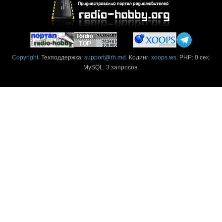
Copyright
. Техподдержка:
support@rh.md
. Кодинг:
xoops.ws
. PHP: 0 сек.
MySQL: 3 запросов.