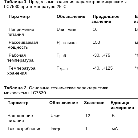
Таблица 1
. Предельные значения параметров микросхемы
LC7530 при температуре 25°С
Параметр
Обозначение
Предельное
Е
значение
и
Напряжение
U
16
В
пит макс
питания
Рассеиваемая
P
150
м
расс.макс
мощность
Рабочая
T
-30...+75
°
раб
температура
Температура
Т
-40...+125
°
хран
хранения
Таблица 2
. Основные технические характеристики
микросхемы LC7530
Параметр
Обозначение
Значение
Единица
измерения
Напряжение
U
12
В
пит
питания
Ток потребления
I
1
мА
потр