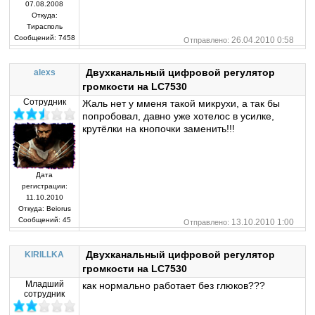
07.08.2008
Откуда:
Тирасполь
Сообщений:
7458
26.04.2010 0:58
Отправлено:
Двухканальный цифровой регулятор
alexs
громкости на LC7530
Сотрудник
Жаль нет у мменя такой микрухи, а так бы
попробовал, давно уже хотелос в усилке,
крутёлки на кнопочки заменить!!!
Дата
регистрации:
11.10.2010
Откуда:
Beiorus
Сообщений:
45
13.10.2010 1:00
Отправлено:
Двухканальный цифровой регулятор
KIRILLKA
громкости на LC7530
Младший
как нормально работает без глюков???
сотрудник