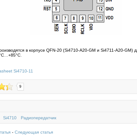
оизводятся в корпусе QFN-20 (Si4710-A20-GM и Si4711-A20-GM) д
0°C…+85°C.
asheet Si4710-11
9
Si4710
Радиопередатчик
татья
-
Следующая статья