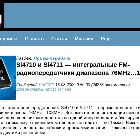
ервисы
Скачать
Статьи
Магазин
Ещё...
Раздел:
Прием-передача
Si4710 и Si4711 — интегральные FM-
радиопередатчики диапазона 76MHz…
Сообщений
MACTEP
15.08.2009 0:50:00
(
24278 просмотров
)
Другие статьи этого автора
con Laboratories представляет Si4710 и Si4711 – первые полность
ки диапазона 76MHz…108MHz. Высокая степень интеграции позво
ичество внешних компонентов до одной индуктивности и блокирую
, а занимаемую приемником площадь на плате — до 15мм
2
. Высок
качество, легкость разработки и программирования – ключевые пр
с другими решениями.