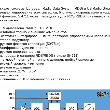
живает системы European Radio Data System (RDS) и US Radio Broa
ечивая кодирование всех символов, блочную синхронизацию и кор
й функции, Si4711 может передавать для RDS/RBDS приемников та
ание песни.
 FM-диапазона 76MHz…108MHz
становка только 2 внешних компонентов
 частоты с интегрированным генератором, управляемым напряже
терео-модулятор
уемая фазовая коррекция (50/75us)
/цифровой аудио интерфейс
уемая опорная частота
 передачи сигналов RDS/RBDS (только Si4711)
етлевой печатной антенны с автоподстройкой емкостью
уемый уровень излучения
руемая модуляция
 питания: 2.7V…5.5V
компрессия
 линейный LDO-стабилизатор напряжения