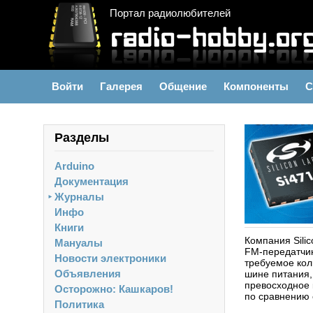
Портал радиолюбителей
Войти
Галерея
Общение
Компоненты
С
Разделы
Arduino
Документация
Журналы
►
Инфо
Книги
Компания Sili
Мануалы
FM-передатчи
Новости электроники
требуемое кол
Объявления
шине питания
превосходное 
Осторожно: Кашкаров!
по сравнению 
Политика