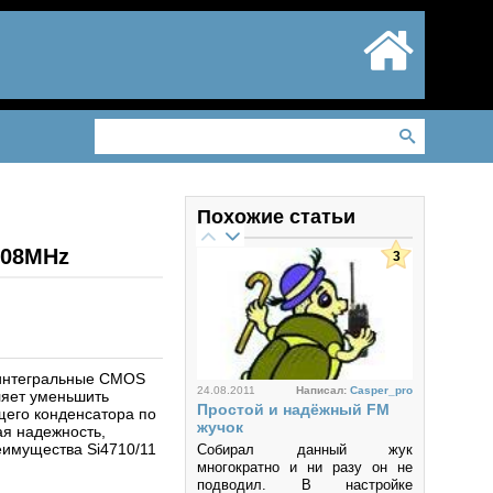
Похожие статьи
108MHz
3
ю интегральные CMOS
24.08.2011
Написал:
Casper_pro
ляет уменьшить
Простой и надёжный FM
щего конденсатора по
жучок
ая надежность,
еимущества Si4710/11
Собирал данный жук
многократно и ни разу он не
подводил. В настройке