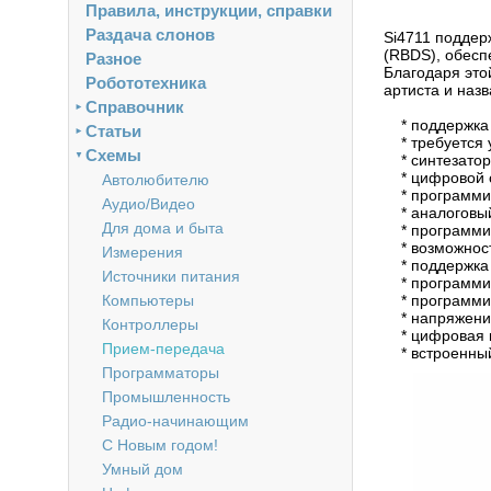
Правила, инструкции, справки
Раздача слонов
Si4711 поддер
(RBDS), обесп
Разное
Благодаря это
Робототехника
артиста и назв
Справочник
►
* поддержка
Статьи
►
* требуется у
Схемы
▼
* синтезатор
* цифровой с
Автолюбителю
* программир
Аудио/Видео
* аналоговый
Для дома и быта
* программир
* возможность
Измерения
* поддержка п
Источники питания
* программир
Компьютеры
* программи
* напряжение
Контроллеры
* цифровая 
Прием-передача
* встроенный
Программаторы
Промышленность
Радио-начинающим
С Новым годом!
Умный дом