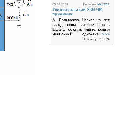
05.04.2009
Написал:
MACTEP
Универсальный УКВ ЧМ
приемник
А. Большаков Несколько лет
назад перед автором встала
задача создать миниатюрный
>>>
мобильный одноканальный
приемник, способный
Просмотров 30274
перестраиваться в широком
диапазоне частот и...
4
28.03.2009
Написал:
MACTEP
Простой широко-
диапазонный ЧМ приемник
M-45 (45 - 855 MHz)
Данная конструкция
представляет собой простой
>>>
широко-диапазонный приемник
для приема частотно
Коментариев 11
Просмотров 49106
модулированного сигнала на
базе селектора каналов