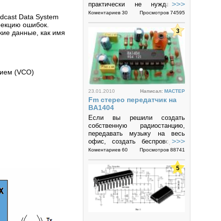
>>>
практически не нуждается,
надо только подобрать
Коментариев 30
Просмотров 74595
dcast Data System
свободную частоту вещания
рекцию ошибок.
сведением и разведением...
3
кие данные, как имя
нием (VCO)
23.01.2010
Написал:
MACTEP
Fm стерео передатчик на
BA1404
Если вы решили создать
собственную радиостанцию,
передавать музыку на весь
>>>
офис, создать беспроводную
связь между MP3 плеером и
Коментариев 60
Просмотров 88741
приемником в вашем
автомобиле, то это...
5