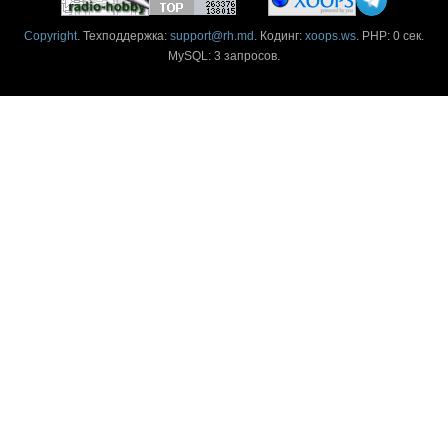
Copyright
. Техподдержка:
support@rh.md
. Кодинг:
xoops.ws
. PHP: 0 сек.
MySQL: 3 запросов.