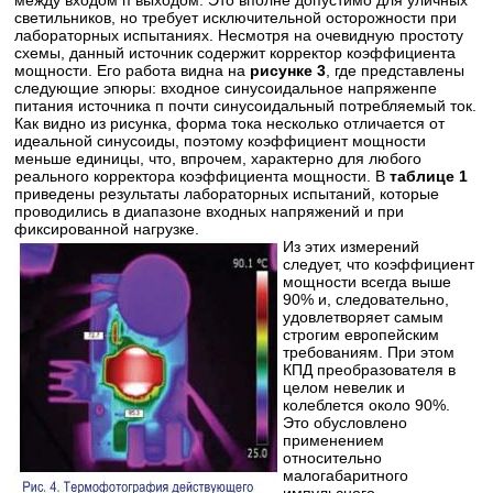
светильников, но требует исключительной осторожности при
лабораторных испытаниях. Несмотря на очевидную простоту
схемы, данный источник содержит корректор коэффициента
мощности. Его работа видна на
рисунке 3
, где представлены
следующие эпюры: входное синусоидальное напряженпе
питания источника п почти синусоидальный потребляемый ток.
Как видно из рисунка, форма тока несколько отличается от
идеальной синусоиды, поэтому коэффициент мощности
меньше единицы, что, впрочем, характерно для любого
реального корректора коэффициента мощности. В
таблице 1
приведены результаты лабораторных испытаний, которые
проводились в диапазоне входных напряжений и при
фиксированной нагрузке.
Из этих измерений
следует, что коэффициент
мощности всегда выше
90% и, следовательно,
удовлетворяет самым
строгим европейским
требованиям. При этом
КПД преобразователя в
целом невелик и
колеблется около 90%.
Это обусловлено
применением
относительно
малогабаритного
импульсного