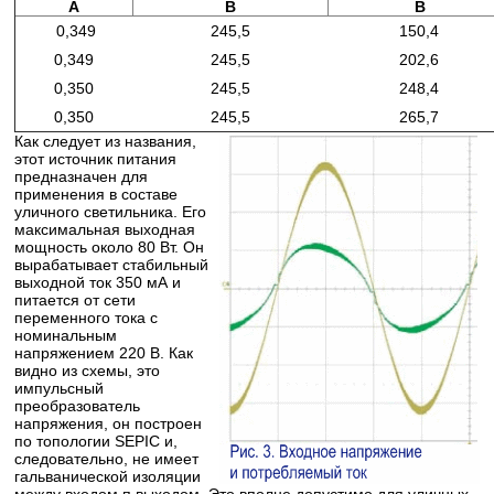
А
В
В
0,349
245,5
150,4
0,349
245,5
202,6
0,350
245,5
248,4
0,350
245,5
265,7
Как следует из названия,
этот источник питания
предназначен для
применения в составе
уличного светильника. Его
максимальная выходная
мощность около 80 Вт. Он
вырабатывает стабильный
выходной ток 350 мА и
питается от сети
переменного тока с
номинальным
напряжением 220 В. Как
видно из схемы, это
импульсный
преобразователь
напряжения, он построен
по топологии SEPIC и,
следовательно, не имеет
гальванической изоляции
между входом п выходом. Это вполне допустимо для уличных