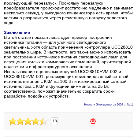
последующий перезапуск. Поскольку перезапуск
преобразователя происходит достаточно медленно п занимает
несколько секунд, у выходного конденсатора есть время, чтобы
частично разрядиться через резистивную нагрузку холостого
хода.
Заключение
В этой статье показан лишь один пример построения
источника питания — для уличного светодиодного
светильника, хотя область применения контроллера UCC28810
значительно шире. В частности, его также можно использовать
при построении источников питания светодиодных ламп для
освещения жилых и коммерческих помещений, архитектурной
подсветки и инфраструктурного освещения.
Использование оценочных модулей UCC28810EVM-002 и
UCC28810EVM-001, реализующих неизолированный сетевой
источник питания с ККМ на 100 Вт и изолированный сетевой
источник тока с ККМ и функцией димминга на 25 Вт,
соответственно, поможет значительно сократить сроки
разработки подобных устройств.
Новости Электроники за 2009 г., №11
18