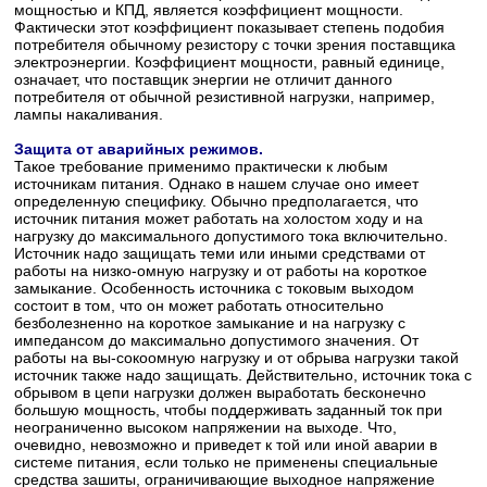
мощностью и КПД, является коэффициент мощности.
Фактически этот коэффициент показывает степень подобия
потребителя обычному резистору с точки зрения поставщика
электроэнергии. Коэффициент мощности, равный единице,
означает, что поставщик энергии не отличит данного
потребителя от обычной резистивной нагрузки, например,
лампы накаливания.
Защита от аварийных режимов.
Такое требование применимо практически к любым
источникам питания. Однако в нашем случае оно имеет
определенную специфику. Обычно предполагается, что
источник питания может работать на холостом ходу и на
нагрузку до максимального допустимого тока включительно.
Источник надо защищать теми или иными средствами от
работы на низко-омную нагрузку и от работы на короткое
замыкание. Особенность источника с токовым выходом
состоит в том, что он может работать относительно
безболезненно на короткое замыкание и на нагрузку с
импедансом до максимально допустимого значения. От
работы на вы-сокоомную нагрузку и от обрыва нагрузки такой
источник также надо защищать. Действительно, источник тока с
обрывом в цепи нагрузки должен выработать бесконечно
большую мощность, чтобы поддерживать заданный ток при
неограниченно высоком напряжении на выходе. Что,
очевидно, невозможно и приведет к той или иной аварии в
системе питания, если только не применены специальные
средства зашиты, ограничивающие выходное напряжение