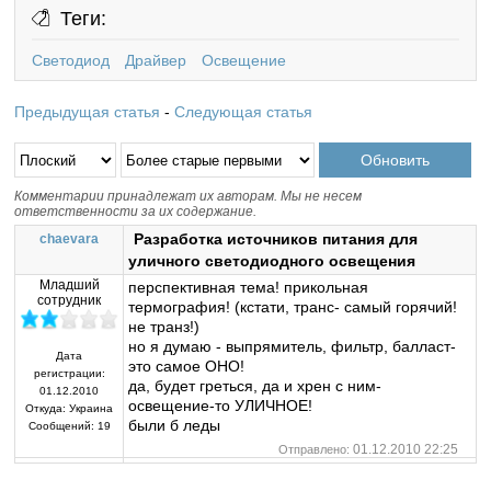
Теги:
Светодиод
Драйвер
Освещение
Предыдущая статья
-
Следующая статья
Комментарии принадлежат их авторам. Мы не несем
ответственности за их содержание.
Разработка источников питания для
chaevara
уличного светодиодного освещения
Младший
перспективная тема! прикольная
сотрудник
термография! (кстати, транс- самый горячий!
не транз!)
но я думаю - выпрямитель, фильтр, балласт-
Дата
это самое ОНО!
регистрации:
да, будет греться, да и хрен с ним-
01.12.2010
освещение-то УЛИЧНОЕ!
Откуда:
Украина
были б леды
Сообщений:
19
01.12.2010 22:25
Отправлено: