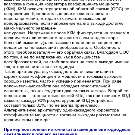
возложена функция корректора коэффициента мощности
(ККМ). ККМ охвачен отрицательной обратной связью (ООС) по
напряжению. Дополнительно реализована зашита от
перенапряжения, которая отключает повышающий
преобразователь, если напряжение на его выходе достигло
максимального разрешен-
нот уровня. Напряжение после ККМ фильтруется на главном п
практически единственном накопительном конденсаторе
большой емкости. Далее высокое постоянное напряжение
подается на понижающий преобразователь. Особенность
этого преобразователя — его обратная связь. Благодаря ООС
по току, а не по напряжению, как в большинстве
преобразователей, он стабилизирует на своем выходе именно
ток, которым питаются светодиоды.
Такая архитектура двухкаскадного источника питания с
корректором коэффициента мощности и токовым выходом
хорошо известна, часто и успешно применяется. При ряде
положительных свойств она обладает относительной
сложностью, так как содержит два силовых каскада. Второй ее
недостаток — относительно низкий КПД, так при типичном КПД
каждого каскада 90% результирующий КПД устройства
составит только 81%, что не всегда приемлемо.
Альтернативную архитектуру одно-каскадного корректора
коэффициента мощности с токовым выходом рассмотрим на
практическом примере.
Пример построения источника питания для светодиодных
светильников общего назначения