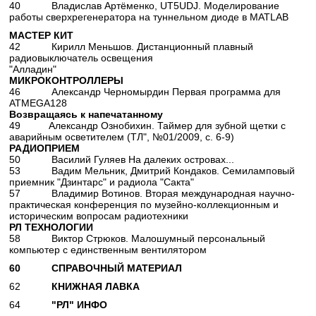
40 Владислав Артёменко, UT5UDJ. Моделирование
работы сверхрегенератора на туннельном диоде в MATLAB
МАСТЕР КИТ
42 Кирилл Меньшов. Дистанционный плавный
радиовыключатель освещения
"Алладин"
МИКРОКОНТРОЛЛЕРЫ
46 Александр Черномырдин Первая программа для
ATMEGA128
Возвращаясь к напечатанному
49 Александр Ознобихин. Таймер для зубной щетки с
аварийным осветителем (ТЛ", №01/2009, с. 6-9)
РАДИОПРИЕМ
50 Василий Гуляев На далеких островах...
53 Вадим Мельник, Дмитрий Кондаков. Семиламповый
приемник "Дзинтарс" и радиола "Сакта"
57 Владимир Вотинов. Вторая международная научно-
практическая конференция по музейно-коллекционным и
историческим вопросам радиотехники
РЛ ТЕХНОЛОГИИ
58 Виктор Стрюков. Малошумный персональный
компьютер с единственным вентилятором
60 СПРАВОЧНЫЙ МАТЕРИАЛ
62
КНИЖНАЯ ЛАВКА
64
"РЛ" ИНФО