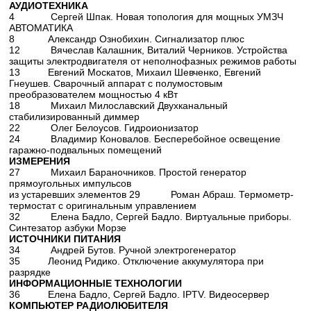
АУДИОТЕХНИКА
4 Сергей Шпак. Новая топология для мощных УМЗЧ
АВТОМАТИКА
8 Александр Ознобихин. Сигнализатор плюс
12 Вячеслав Калашник, Виталий Черников. Устройства
защиты электродвигателя от неполнофазных режимов работы
13 Евгений Москатов, Михаил Шевченко, Евгений
Гнеушев. Сварочный аппарат с полумостовым
преобразователем мощностью 4 кВт
18 Михаил Милославский Двухканальный
стабилизированный диммер
22 Олег Белоусов. Гидроионизатор
24 Владимир Коновалов. Бесперебойное освещение
гаражно-подвальных помещений
ИЗМЕРЕНИЯ
27 Михаил Бараночников. Простой генератор
прямоугольных импульсов
из устаревших элементов 29 Роман Абраш. Термометр-
термостат с оригинальным управлением
32 Елена Бадло, Сергей Бадло. Виртуальные приборы.
Синтезатор азбуки Морзе
ИСТОЧНИКИ ПИТАНИЯ
34 Андрей Бутов. Ручной электрогенератор
35 Леонид Ридико. Отключение аккумулятора при
разрядке
ИНФОРМАЦИОННЫЕ ТЕХНОЛОГИИ
36 Елена Бадло, Сергей Бадло. IPTV. Видеосервер
КОМПЬЮТЕР РАДИОЛЮБИТЕЛЯ