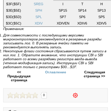
$3F($5F)
SREG
I
T
H
$3E($5E)
SPH
SP15
SP14
SP13
$3D($5D)
SPL
SP7
SP6
SP5
$3C($5C)
XDIV
XDIVEN
XDIV6
XDIV5
Примечания:
Для совместимости с последующими версиями
микроконтроллеров рекомендуется в резервные разряды
записывать лог. 0. В резервные ячейки памяти не
рекомендуется выполнять запись.
Некоторые флаги состояния сбрасываются путем записи в
них лог. 1. Обратите внимание, что инструкции CBI и SBI
работают со всеми разрядами регистра ввода-вывода
(чтение-модификация-запись). Инструкции CBI и SBI
работают только с регистрами $00…$1F.
<<
Оглавление
Следующая
Предыдущая
страница >>
страница
0