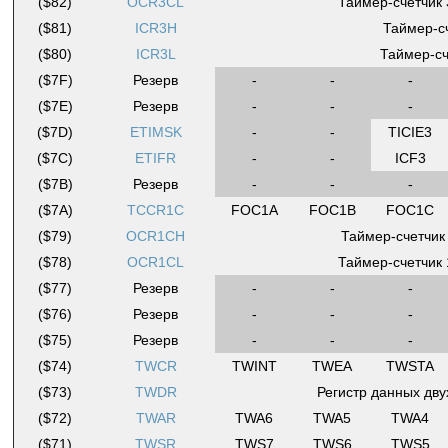
($82)
OCR3CL
Таймер-счетчик 
($81)
ICR3H
Таймер-сч
($80)
ICR3L
Таймер-сч
($7F)
Резерв
-
-
-
($7E)
Резерв
-
-
-
($7D)
ETIMSK
-
-
TICIE3
($7C)
ETIFR
-
-
ICF3
($7B)
Резерв
-
-
-
($7A)
TCCR1C
FOC1A
FOC1B
FOC1C
($79)
OCR1CH
Таймер-счетчик 
($78)
OCR1CL
Таймер-счетчик 
($77)
Резерв
-
-
-
($76)
Резерв
-
-
-
($75)
Резерв
-
-
-
($74)
TWCR
TWINT
TWEA
TWSTA
($73)
TWDR
Регистр данных дв
($72)
TWAR
TWA6
TWA5
TWA4
($71)
TWSR
TWS7
TWS6
TWS5