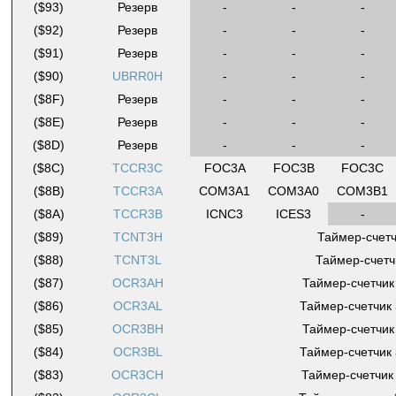
($93)
Резерв
-
-
-
($92)
Резерв
-
-
-
($91)
Резерв
-
-
-
($90)
UBRR0H
-
-
-
($8F)
Резерв
-
-
-
($8E)
Резерв
-
-
-
($8D)
Резерв
-
-
-
($8C)
TCCR3C
FOC3A
FOC3B
FOC3C
($8B)
TCCR3A
COM3A1
COM3A0
COM3B1
($8A)
TCCR3B
ICNC3
ICES3
-
($89)
TCNT3H
Таймер-счетч
($88)
TCNT3L
Таймер-счетч
($87)
OCR3AH
Таймер-счетчик 
($86)
OCR3AL
Таймер-счетчик 
($85)
OCR3BH
Таймер-счетчик 
($84)
OCR3BL
Таймер-счетчик 
($83)
OCR3CH
Таймер-счетчик 