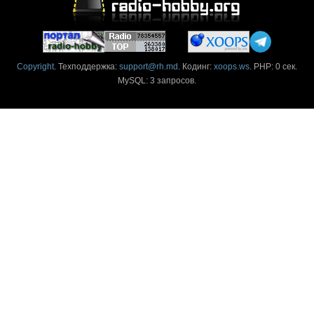
Copyright
. Техподдержка:
support@rh.md
. Кодинг:
xoops.ws
. PHP: 0 сек.
MySQL: 3 запросов.