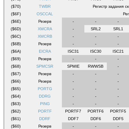
($70)
TWBR
Регистр задания с
($6F)
OSCCAL
Ре
($6E)
Резерв
-
-
-
($6D)
XMCRA
-
SRL2
SRL1
($6C)
XMCRB
-
-
-
($6B)
Резерв
-
-
-
($6A)
EICRA
ISC31
ISC30
ISC21
($69)
Резерв
-
-
-
($68)
SPMCSR
SPMIE
RWWSB
-
($67)
Резерв
-
-
-
($66)
Резерв
-
-
-
($65)
PORTG
-
-
-
($64)
DDRG
-
-
-
($63)
PING
-
-
-
($62)
PORTF
PORTF7
PORTF6
PORTF5
($61)
DDRF
DDF7
DDF6
DDF5
($60)
Резерв
-
-
-