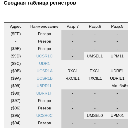
Сводная таблица регистров
Адрес
Наименование
Разр.7
Разр.6
Разр.5
($FF)
Резерв
-
-
-
-
Резерв
-
-
-
($9E)
Резерв
-
-
-
($9D)
UCSR1C
-
UMSEL1
UPM11
($9C)
UDR1
($9B)
UCSR1A
RXC1
TXC1
UDRE1
($9A)
UCSR1B
RXCIE1
TXCIE1
UDRIE1
($99)
UBRR1L
Мл. бай
($98)
UBRR1H
-
-
-
($97)
Резерв
-
-
-
($96)
Резерв
-
-
-
($95)
UCSR0C
-
UMSEL0
UPM01
($94)
Резерв
-
-
-