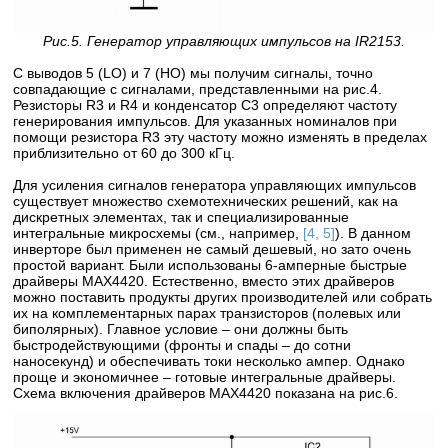
Рис.5. Генератор управляющих импульсов на IR2153.
С выводов 5 (LO) и 7 (HO) мы получим сигналы, точно
совпадающие с сигналами, представленными на рис.4.
Резисторы R3 и R4 и конденсатор C3 определяют частоту
генерирования импульсов. Для указанных номиналов при
помощи резистора R3 эту частоту можно изменять в пределах
приблизительно от 60 до 300 кГц.
Для усиления сигналов генератора управляющих импульсов
существует множество схемотехнических решений, как на
дискретных элементах, так и специализированные
интегральные микросхемы (см., например,
[4, 5]
). В данном
инверторе был применен не самый дешевый, но зато очень
простой вариант. Были использованы 6-амперные быстрые
драйверы MAX4420. Естественно, вместо этих драйверов
можно поставить продукты других производителей или собрать
их на комплементарных парах транзисторов (полевых или
биполярных). Главное условие – они должны быть
быстродействующими (фронты и спады – до сотни
наносекунд) и обеспечивать токи несколько ампер. Однако
проще и экономичнее – готовые интегральные драйверы.
Схема включения драйверов MAX4420 показана на рис.6.