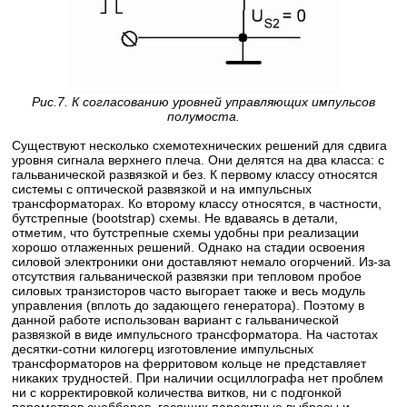
Рис.7. К согласованию уровней управляющих импульсов
полумоста.
Существуют несколько схемотехнических решений для сдвига
уровня сигнала верхнего плеча. Они делятся на два класса: с
гальванической развязкой и без. К первому классу относятся
системы с оптической развязкой и на импульсных
трансформаторах. Ко второму классу относятся, в частности,
бутстрепные (bootstrap) схемы. Не вдаваясь в детали,
отметим, что бутстрепные схемы удобны при реализации
хорошо отлаженных решений. Однако на стадии освоения
силовой электроники они доставляют немало огорчений. Из-за
отсутствия гальванической развязки при тепловом пробое
силовых транзисторов часто выгорает также и весь модуль
управления (вплоть до задающего генератора). Поэтому в
данной работе использован вариант с гальванической
развязкой в виде импульсного трансформатора. На частотах
десятки-сотни килогерц изготовление импульсных
трансформаторов на ферритовом кольце не представляет
никаких трудностей. При наличии осциллографа нет проблем
ни с корректировкой количества витков, ни с подгонкой