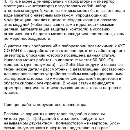
4. Ну и, наконец, универсальный лабораторный инвертор
может (как «конструктор») представлять собой набор
отдельных модулей, часть из которых может быть выполнена в
виде макетов с навесным монтажом, упрощающих их
модификацию, анализ и ремонт. Модернизация и развитие
этих модулей («обвязка» защитными и диагностическими
цепями, автоматизация защиты и контроля) в условиях
ограниченного бюджета может проводиться постепенно, лишь
по мере необходимости.
С учетом этих соображений в лаборатории плазмохимии ИХХТ
СО РАН был разработан и изготовлен прототип лабораторного
инвертора, описанию которого посвящена данная статья.
Инвертор может работать в диапазоне частот 60-300 кГц,
мощность (для полумоста) – до 2 кВт. Все модули и основные
технические детали рассмотрены с детализацией, достаточной
для воспроизводства устройства любым квалифицированным
экспериментатором, не имеющим специальной подготовки в
области силовой электроники. В конце статьи приводятся
примеры практического использования макета для нагрева и
плавки.
Принцип работы полумостового инвертора
Различные варианты инверторов подробно описаны
литературе
[1, 2]
. В данной статье речь пойдет о так
называемом двухтактном «полумостовом» инверторе. Блок-
схема полумостового инвертора представлена на рис.1.