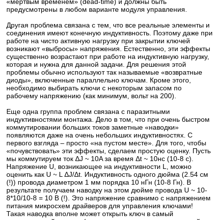
«мертвым временем» (dead-time) и должны быть
предусмотрены в любом варианте модуля управления.
Другая проблема связана с тем, что все реальные элементы и
соединения имеют конечную индуктивность. Поэтому даже при
работе на чисто активную нагрузку при закрытии ключей
возникают «выбросы» напряжения. Естественно, эти эффекты
существенно возрастают при работе на индуктивную нагрузку,
которая и нужна для данной задачи. Для решения этой
проблемы обычно используют так называемые «возвратные
диоды», включенные параллельно ключам. Кроме этого,
необходимо выбирать ключи с некоторым запасом по
рабочему напряжению (как минимум, вольт на 200).
Еще одна группа проблем связана с паразитными
индуктивностями монтажа. Дело в том, что при очень быстром
коммутировании больших токов заметные «наводки»
появляются даже на очень небольших индуктивностях. С
первого взгляда – просто «на пустом месте». Для того, чтобы
«почувствовать» эти эффекты, сделаем простую оценку. Пусть
мы коммутируем ток ΔJ ~ 10A за время Δt ~ 10нс (10-8 с).
Напряжение U, возникающее на индуктивности L, можно
оценить как U ~ L ΔJ/Δt. Индуктивность одного дюйма (2.54 см
(!)) провода диаметром 1 мм порядка 10 нГн (10-8 Гн). В
результате получаем наводку на этом дюйме провода U ~ 10-
8*10/10-8 = 10 В (!). Это напряжение сравнимо с напряжением
питания микросхем драйверов для управления ключами!
Такая наводка вполне может открыть ключ в самый