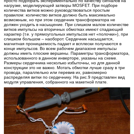
просто подобрать экспериментально по качеству сигналов на
нагрузке, моделирующей затворы MOSFET. При подборе
количества витков можно руководствоваться простым
правилом: количество витков должно быть максимально
возможным, но при этом сердечник трансформатора не
должен уходить в насыщение. При слишком малом количестве
витков импульсы на вторичных обмотках имеют спадающий
характер (т.е. у прямоугольных импульсов нет «полочки»), при
слишком большом – наоборот. Сердечник насыщается,
магнитная проницаемость падает и всплески получаются в
конце импульсов. Во всем рабочем диапазоне импульсы
должны иметь плоские вершины. Параметры трансформатора,
использованного в данном инверторе, указаны на схеме.
Размеры сердечника несколько избыточны, но для данной
конструкции это не важно. Мотать обмотки лучше сразу в три
провода, параллельно или перевив их, равномерно
распределяя витки по сердечнику. На рис.9 представлен вид
модуля управления, собранного на макетной плате.