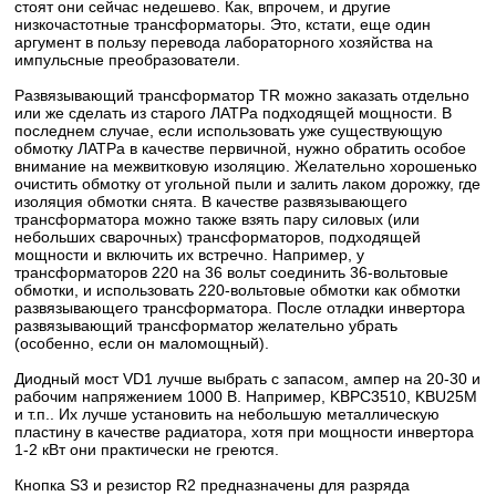
стоят они сейчас недешево. Как, впрочем, и другие
низкочастотные трансформаторы. Это, кстати, еще один
аргумент в пользу перевода лабораторного хозяйства на
импульсные преобразователи.
Развязывающий трансформатор TR можно заказать отдельно
или же сделать из старого ЛАТРа подходящей мощности. В
последнем случае, если использовать уже существующую
обмотку ЛАТРа в качестве первичной, нужно обратить особое
внимание на межвитковую изоляцию. Желательно хорошенько
очистить обмотку от угольной пыли и залить лаком дорожку, где
изоляция обмотки снята. В качестве развязывающего
трансформатора можно также взять пару силовых (или
небольших сварочных) трансформаторов, подходящей
мощности и включить их встречно. Например, у
трансформаторов 220 на 36 вольт соединить 36-вольтовые
обмотки, и использовать 220-вольтовые обмотки как обмотки
развязывающего трансформатора. После отладки инвертора
развязывающий трансформатор желательно убрать
(особенно, если он маломощный).
Диодный мост VD1 лучше выбрать с запасом, ампер на 20-30 и
рабочим напряжением 1000 В. Например, KBPC3510, KBU25M
и т.п.. Их лучше установить на небольшую металлическую
пластину в качестве радиатора, хотя при мощности инвертора
1-2 кВт они практически не греются.
Кнопка S3 и резистор R2 предназначены для разряда