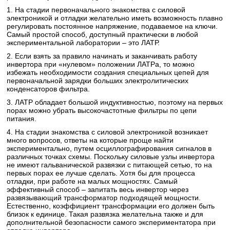
1. На стадии первоначального знакомства с силовой
электроникой и отладки желательно иметь возможность плавно
регулировать постоянное напряжение, подаваемое на ключи.
Самый простой способ, доступный практически в любой
экспериментальной лаборатории – это ЛАТР.
2. Если взять за правило начинать и заканчивать работу
инвертора при «нулевом» положении ЛАТРа, то можно
избежать необходимости создания специальных цепей для
первоначальной зарядки больших электролитических
конденсаторов фильтра.
3. ЛАТР обладает большой индуктивностью, поэтому на первых
порах можно убрать высокочастотные фильтры по цепи
питания.
4. На стадии знакомства с силовой электроникой возникает
много вопросов, ответы на которые проще найти
экспериментально, путем осциллографирования сигналов в
различных точках схемы. Поскольку силовые узлы инвертора
не имеют гальванической развязки с питающей сетью, то на
первых порах ее лучше сделать. Хотя бы для процесса
отладки, при работе на малых мощностях. Самый
эффективный способ – запитать весь инвертор через
развязывающий трансформатор подходящей мощности.
Естественно, коэффициент трансформации его должен быть
близок к единице. Такая развязка желательна также и для
дополнительной безопасности самого экспериментатора при