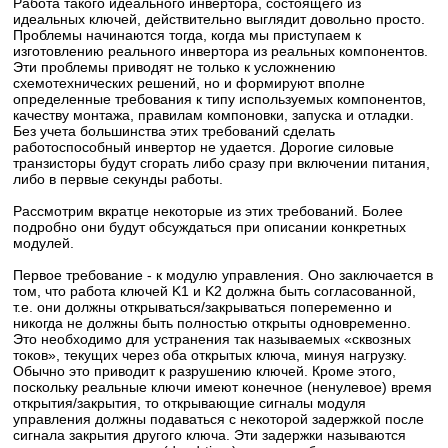
Работа такого идеального инвертора, состоящего из
идеальных ключей, действительно выглядит довольно просто.
Проблемы начинаются тогда, когда мы приступаем к
изготовлению реального инвертора из реальных компонентов.
Эти проблемы приводят не только к усложнению
схемотехнических решений, но и формируют вполне
определенные требования к типу используемых компонентов,
качеству монтажа, правилам компоновки, запуска и отладки.
Без учета большинства этих требований сделать
работоспособный инвертор не удается. Дорогие силовые
транзисторы будут сгорать либо сразу при включении питания,
либо в первые секунды работы.
Рассмотрим вкратце некоторые из этих требований. Более
подробно они будут обсуждаться при описании конкретных
модулей.
Первое требование - к модулю управления. Оно заключается в
том, что работа ключей K1 и K2 должна быть согласованной,
т.е. они должны открываться/закрываться попеременно и
никогда не должны быть полностью открыты одновременно.
Это необходимо для устранения так называемых «сквозных
токов», текущих через оба открытых ключа, минуя нагрузку.
Обычно это приводит к разрушению ключей. Кроме этого,
поскольку реальные ключи имеют конечное (ненулевое) время
открытия/закрытия, то открывающие сигналы модуля
управления должны подаваться с некоторой задержкой после
сигнала закрытия другого ключа. Эти задержки называются