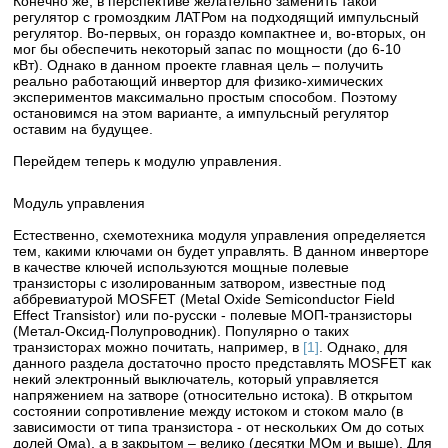
Конечно же, в перспективе желательно заменить такой
регулятор с громоздким ЛАТРом на подходящий импульсный
регулятор. Во-первых, он гораздо компактнее и, во-вторых, он
мог бы обеспечить некоторый запас по мощности (до 6-10
кВт). Однако в данном проекте главная цель – получить
реально работающий инвертор для физико-химических
экспериментов максимально простым способом. Поэтому
остановимся на этом варианте, а импульсный регулятор
оставим на будущее.
Перейдем теперь к модулю управления.
Модуль управления
Естественно, схемотехника модуля управления определяется
тем, какими ключами он будет управлять. В данном инверторе
в качестве ключей используются мощные полевые
транзисторы с изолированным затвором, известные под
аббревиатурой MOSFET (Metal Oxide Semiconductor Field
Effect Transistor) или по-русски - полевые МОП-транзисторы
(Метал-Оксид-Полупроводник). Популярно о таких
транзисторах можно почитать, например, в
[1]
. Однако, для
данного раздела достаточно просто представлять MOSFET как
некий электронный выключатель, который управляется
напряжением на затворе (относительно истока). В открытом
состоянии сопротивление между истоком и стоком мало (в
зависимости от типа транзистора - от нескольких Ом до сотых
долей Ома), а в закрытом – велико (десятки МОм и выше). Для