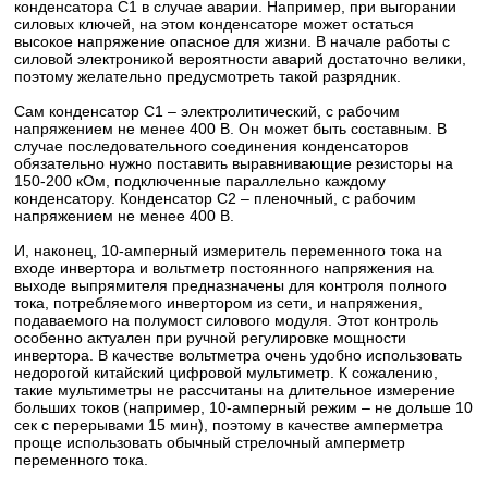
конденсатора C1 в случае аварии. Например, при выгорании
силовых ключей, на этом конденсаторе может остаться
высокое напряжение опасное для жизни. В начале работы с
силовой электроникой вероятности аварий достаточно велики,
поэтому желательно предусмотреть такой разрядник.
Сам конденсатор C1 – электролитический, с рабочим
напряжением не менее 400 В. Он может быть составным. В
случае последовательного соединения конденсаторов
обязательно нужно поставить выравнивающие резисторы на
150-200 кОм, подключенные параллельно каждому
конденсатору. Конденсатор C2 – пленочный, с рабочим
напряжением не менее 400 В.
И, наконец, 10-амперный измеритель переменного тока на
входе инвертора и вольтметр постоянного напряжения на
выходе выпрямителя предназначены для контроля полного
тока, потребляемого инвертором из сети, и напряжения,
подаваемого на полумост силового модуля. Этот контроль
особенно актуален при ручной регулировке мощности
инвертора. В качестве вольтметра очень удобно использовать
недорогой китайский цифровой мультиметр. К сожалению,
такие мультиметры не рассчитаны на длительное измерение
больших токов (например, 10-амперный режим – не дольше 10
сек с перерывами 15 мин), поэтому в качестве амперметра
проще использовать обычный стрелочный амперметр
переменного тока.