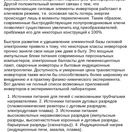
Другой положительный момент связан с тем, что
переключающие силовые элементы инверторов работают в
ключевом режиме, т.е. основная часть потерь энергии
происходит лишь в моменты переключения. Таким образом,
современные быстродействующие полупроводниковые ключи
позволяют существенно увеличить кпд преобразователей,
приближая его для некоторых конструкций к 100%.
Быстрое развитие и удешевление элементной базы силовой
электроники привело к тому, что некоторые классы инверторов
прочно заняли свои ниши уже даже в быту. Это мощные
импульсные блоки питания современных персональных
компьютеров, электронные балласты для люминесцентных
ламп, сварочные инверторы и бытовые индукционные
электроплитки. Доступность и умеренная цена транзисторных
инверторов также могли бы способствовать более широкому их
внедрению и в практику физико-химического эксперимента.
Вот далеко не полный список возможных приложений
инверторов в экспериментальной лаборатории.
1. Источники питания для печей с низкоомными трубчатыми
нагревателями. 2. Источники питания дуговых разрядов
(плазмохимические реакторы с дуговым разрядом,
электродуговая плавка). 3. Источники питания
высоковольтных неравновесных разрядов (импульсные
разряды, высокочастотные коронные и дуговые разряды,
барьерные разряды (озонаторы)). 4. Индукционный нагрев
(индукционные печи, закалка, плавка).