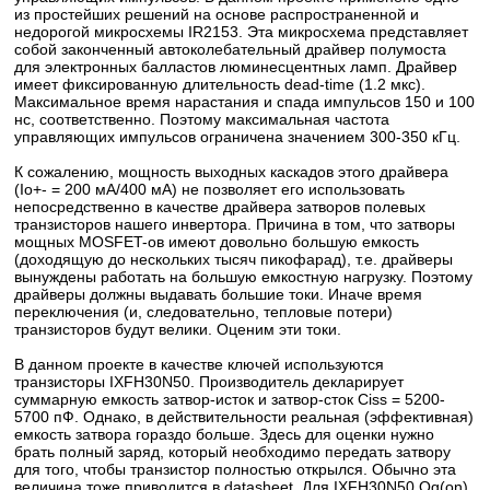
из простейших решений на основе распространенной и
недорогой микросхемы IR2153. Эта микросхема представляет
собой законченный автоколебательный драйвер полумоста
для электронных балластов люминесцентных ламп. Драйвер
имеет фиксированную длительность dead-time (1.2 мкс).
Максимальное время нарастания и спада импульсов 150 и 100
нс, соответственно. Поэтому максимальная частота
управляющих импульсов ограничена значением 300-350 кГц.
К сожалению, мощность выходных каскадов этого драйвера
(Io+- = 200 мА/400 мА) не позволяет его использовать
непосредственно в качестве драйвера затворов полевых
транзисторов нашего инвертора. Причина в том, что затворы
мощных MOSFET-ов имеют довольно большую емкость
(доходящую до нескольких тысяч пикофарад), т.е. драйверы
вынуждены работать на большую емкостную нагрузку. Поэтому
драйверы должны выдавать большие токи. Иначе время
переключения (и, следовательно, тепловые потери)
транзисторов будут велики. Оценим эти токи.
В данном проекте в качестве ключей используются
транзисторы IXFH30N50. Производитель декларирует
суммарную емкость затвор-исток и затвор-сток Ciss = 5200-
5700 пФ. Однако, в действительности реальная (эффективная)
емкость затвора гораздо больше. Здесь для оценки нужно
брать полный заряд, который необходимо передать затвору
для того, чтобы транзистор полностью открылся. Обычно эта
величина тоже приводится в datasheet. Для IXFH30N50 Qg(on)