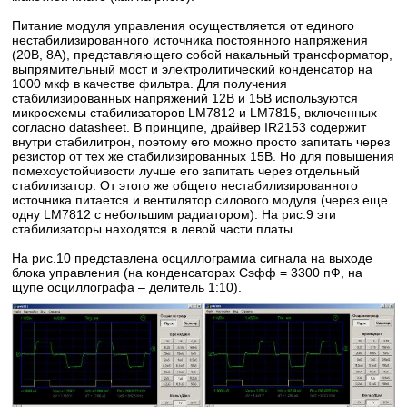
Питание модуля управления осуществляется от единого
нестабилизированного источника постоянного напряжения
(20В, 8А), представляющего собой накальный трансформатор,
выпрямительный мост и электролитический конденсатор на
1000 мкф в качестве фильтра. Для получения
стабилизированных напряжений 12В и 15В используются
микросхемы стабилизаторов LM7812 и LM7815, включенных
согласно datasheet. В принципе, драйвер IR2153 содержит
внутри стабилитрон, поэтому его можно просто запитать через
резистор от тех же стабилизированных 15В. Но для повышения
помехоустойчивости лучше его запитать через отдельный
стабилизатор. От этого же общего нестабилизированного
источника питается и вентилятор силового модуля (через еще
одну LM7812 с небольшим радиатором). На рис.9 эти
стабилизаторы находятся в левой части платы.
На рис.10 представлена осциллограмма сигнала на выходе
блока управления (на конденсаторах Cэфф = 3300 пФ, на
щупе осциллографа – делитель 1:10).