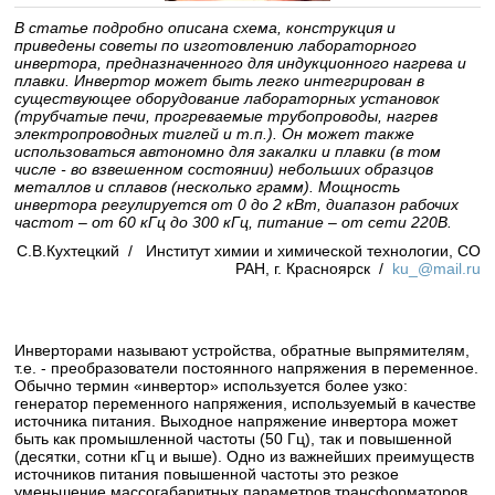
В статье подробно описана схема, конструкция и
приведены советы по изготовлению лабораторного
инвертора, предназначенного для индукционного нагрева и
плавки. Инвертор может быть легко интегрирован в
существующее оборудование лабораторных установок
(трубчатые печи, прогреваемые трубопроводы, нагрев
электропроводных тиглей и т.п.). Он может также
использоваться автономно для закалки и плавки (в том
числе - во взвешенном состоянии) небольших образцов
металлов и сплавов (несколько грамм). Мощность
инвертора регулируется от 0 до 2 кВт, диапазон рабочих
частот – от 60 кГц до 300 кГц, питание – от сети 220В.
С.В.Кухтецкий / Институт химии и химической технологии, СО
РАН, г. Красноярск /
ku_@mail.ru
Инверторами называют устройства, обратные выпрямителям,
т.е. - преобразователи постоянного напряжения в переменное.
Обычно термин «инвертор» используется более узко:
генератор переменного напряжения, используемый в качестве
источника питания. Выходное напряжение инвертора может
быть как промышленной частоты (50 Гц), так и повышенной
(десятки, сотни кГц и выше). Одно из важнейших преимуществ
источников питания повышенной частоты это резкое
уменьшение массогабаритных параметров трансформаторов.