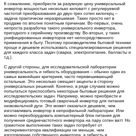
К сожалению, приобрести за разумную цену универсальный
инвертор мощностью несколько киловатт с регулируемой
частотой преобразования до двух-трех сотен килогерц –
задача практически неразрешимая. Таких просто нет в
продаже по вполне понятным причинам. Во-первых, очень
непроста разработка такого универсального инвертора,
пригодного к серийному производству. Во-вторых, у таких
унифицированных инверторов нет непосредственного
применения в быту. Поэтому производителям бытовой техники
проще и дешевле использовать специализированные решения
для каждого класса задач (сварка, электропитание, балласты и
т.д.).
С другой стороны, для исследовательской лаборатории
универсальность и гибкость оборудования – обычно один из
самых важнейших критериев, часто перевешивающий
остальные. Это несколько смещает акценты в сторону
универсальных решений. Конечно, в ряде случаев можно
попытаться приспособить некоторые бытовые решения для
исследовательских задач. Например, можно приобрести и
модифицировать готовый сварочный инвертор для питания
низковольтной дуги. Это может оказаться дешевле, чем
изготавливать инвертор в непрофильной лаборатории. Или
можно переоборудовать компьютерный блок питания для
получения среднечастотного инвертора на пару сотен ватт. Но
грамотное выполнение таких задач потребует от
экспериментатора квалификации не меньше, чем
изготовление собственного инвертора, а гибкость и