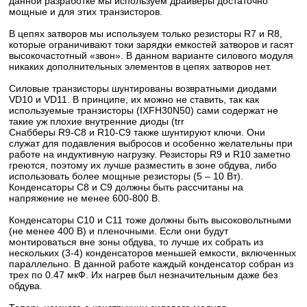
данной разработке мы используем драйверы достаточно
мощные и для этих транзисторов.
В цепях затворов мы используем только резисторы R7 и R8,
которые ограничивают токи зарядки емкостей затворов и гасят
высокочастотный «звон». В данном варианте силового модуля
никаких дополнительных элементов в цепях затворов нет.
Силовые транзисторы шунтированы возвратными диодами
VD10 и VD11. В принципе, их можно не ставить, так как
используемые транзисторы (IXFH30N50) сами содержат не
такие уж плохие внутренние диоды (trr
Снабберы R9-C8 и R10-C9 также шунтируют ключи. Они
служат для подавления выбросов и особенно желательны при
работе на индуктивную нагрузку. Резисторы R9 и R10 заметно
греются, поэтому их лучше разместить в зоне обдува, либо
использовать более мощные резисторы (5 – 10 Вт).
Конденсаторы C8 и C9 должны быть рассчитаны на
напряжение не менее 600-800 В.
Конденсаторы C10 и C11 тоже должны быть высоковольтными
(не менее 400 В) и пленочными. Если они будут
монтироваться вне зоны обдува, то лучше их собрать из
нескольких (3-4) конденсаторов меньшей емкости, включенных
параллельно. В данной работе каждый конденсатор собран из
трех по 0.47 мкФ. Их нагрев был незначительным даже без
обдува.