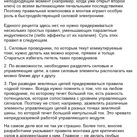
неподходящий момент (например, когда уже открыт второй
ключ) со всеми вытекающими печальными последствиями.
Поэтому правильная компоновка и монтаж играют особую
роль в быстродействующей силовой электронике.
Единого рецепта здесь нет, но нужно придерживаться
нескольких простых правил, уменьшающих паразитные
индуктивности (либо эффекты от их наличия). Суть этих
правил в следующем.
1. Силовые проводники, по которым текут коммутируемые
токи, нужно делать как можно короче, прямее и толще.
Стараться избегать петель таких проводников.
2. По-возможности, необходимо разделять силовые и
управляющие цепи, а сами силовые элементы располагать как
можно ближе друг к другу.
3. При разводке земляных цепей придерживаться правила
«одной точки». Всегда нужно помнить о том, что на любом
проводнике, по которому течет большой ток, есть разность
потенциалов, которая сопоставима с уровнем управляющих
сигналов. Поэтому не стоит, например, заземлять различные
элементы управляющих цепей в разных точках земляной
шины, по которой течет большой импульсный ток. Это чревато
непредсказуемой работой управляющего модуля.
На самом деле все не так уж страшно. Более того, многие
разработчики указывают правила монтажа для критических
узлов в документации к ним. Главное – не делать грубых