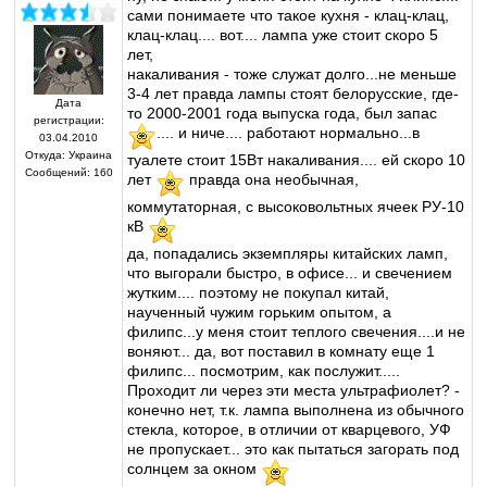
сами понимаете что такое кухня - клац-клац,
клац-клац.... вот.... лампа уже стоит скоро 5
лет,
накаливания - тоже служат долго...не меньше
3-4 лет правда лампы стоят белорусские, где-
Дата
то 2000-2001 года выпуска года, был запас
регистрации:
.... и ниче.... работают нормально...в
03.04.2010
Откуда:
Украина
туалете стоит 15Вт накаливания.... ей скоро 10
Сообщений:
160
лет
правда она необычная,
коммутаторная, с высоковольтных ячеек РУ-10
кВ
да, попадались экземпляры китайских ламп,
что выгорали быстро, в офисе... и свечением
жутким.... поэтому не покупал китай,
наученный чужим горьким опытом, а
филипс...у меня стоит теплого свечения....и не
воняют... да, вот поставил в комнату еще 1
филипс... посмотрим, как послужит.....
Проходит ли через эти места ультрафиолет? -
конечно нет, т.к. лампа выполнена из обычного
стекла, которое, в отличии от кварцевого, УФ
не пропускает... это как пытаться загорать под
солнцем за окном