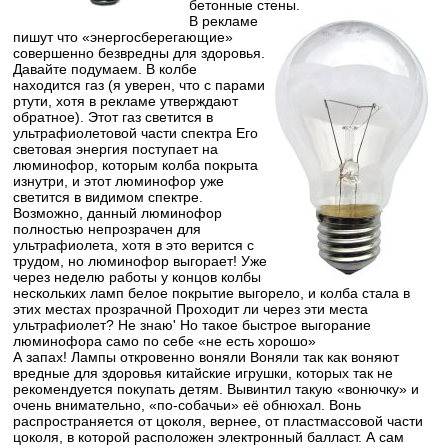
бетонные стены.
В рекламе
пишут что «энергосберегающие»
совершенно безвредны для здоровья.
Давайте подумаем. В колбе
находится газ (я уверен, что с парами
ртути, хотя в рекламе утверждают
обратное). Этот газ светится в
ультрафиолетовой части спектра Его
световая энергия поступает на
люминофор, которым колба покрыта
изнутри, и этот люминофор уже
светится в видимом спектре.
Возможно, данный люминофор
полностью непрозрачен для
ультрафиолета, хотя в это верится с
трудом, но люминофор выгорает! Уже
через неделю работы у концов колбы
нескольких ламп белое покрытие выгорело, и колба стала в
этих местах прозрачной Проходит ли через эти места
ультрафиолет? Не знаю' Но такое быстрое выгорание
люминофора само по себе «не есть хорошо»
А запах! Лампы откровенно воняли Воняли так как воняют
вредные для здоровья китайские игрушки, которых так не
рекомендуется покупать детям. Вывинтил такую «вонючку» и
очень внимательно, «по-собачьи» её обнюхал. Вонь
распространяется от цоколя, вернее, от пластмассовой части
цоколя, в которой расположен электронный балласт. А сам