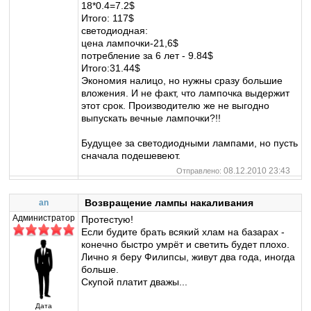
18*0.4=7.2$
Итого: 117$
светодиодная:
цена лампочки-21,6$
потребление за 6 лет - 9.84$
Итого:31.44$
Экономия налицо, но нужны сразу большие
вложения. И не факт, что лампочка выдержит
этот срок. Производителю же не выгодно
выпускать вечные лампочки?!!
Будущее за светодиодными лампами, но пусть
сначала подешевеют.
08.12.2010 23:43
Отправлено:
Возвращение лампы накаливания
an
Администратор
Протестую!
Если будите брать всякий хлам на базарах -
конечно быстро умрёт и светить будет плохо.
Лично я беру Филипсы, живут два года, иногда
больше.
Скупой платит дважы...
Дата