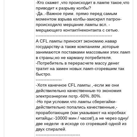
-Кто скажет ,что происходит в лампе такое,что
приводит к разрыву колбы?
-Да..-Важное прим. прямо перед самым
моментом взрыва колбы-заискрил патрон-
происходило мерцание лампы всл. -
мерцающего контакт/неконтакта с сетью.
--------------------------------------------------
А CFL лампы приносят экономию.навар
государству-а также компаниям ,которые
занимаются поставками массовыми этих ламп
в страны,но не карману потребителя.
-Потребитель в перерасчете массу денег
тратит на замен новых ламп-сгоревшим так
быстро.
-----------------
-Хотя канечное CFL лампы ,-если же они
действилельно качественные-то экономия
электроэнергии потр.-60%..80%.
-Но при условии.что лампы сберегайки-
действительно попались качественные,-
проработающие (как указывают на коробках
китайцы:-10000 мин / часов!),а не через одну/
две недели -в исходе со сгоревшей одной из
двух спиралей.
-----------------------------