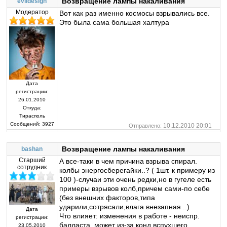
Возвращение лампы накаливания
evildesign
Модератор
Вот как раз именно космосы взрывались все.
Это была сама большая халтура
Дата
регистрации:
26.01.2010
Откуда:
Тирасполь
Сообщений:
3927
10.12.2010 20:01
Отправлено:
Возвращение лампы накаливания
bashan
Старший
А все-таки в чем причина взрыва спирал.
сотрудник
колбы энергосберегайки..? ( 1шт. к примеру из
100 )-случаи эти очень редки,но в гугеле есть
примеры взрывов колб,причем сами-по себе
(без внешних факторов,типа
ударили,сотрясали,влага внезапная ..)
Дата
Что влияет: изменения в работе - неиспр.
регистрации:
балласта, может из-за конд вспухшего,
23.05.2010