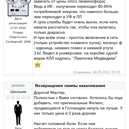
зависеть от цены этого люминофора).
Ведь в ИК - излучение переходит 80-85%
потребляемой энергии, что намного больше,
чем переходит в УФ в ЛЛ.
Дата
А срок службы будет очень высок, если нить
регистрации:
накала рассчитать так, чтобы она калилась
17.07.2010
только докрасна.
Откуда:
И при всём этом - простое включение в сеть
Спиртогонск
Сообщений:
2096
(только устройство плавного пуска), косинус ф
- единица, никаких помех и никакой ртути.
З.Ы. Видел в универсаме: на коробке одной
марки КЛЛ надпись: "Лампочка Медведева"
.
18.05.2012 23:35
Отправлено:
Возвращение лампы накаливания
petuhov
Школьник
Дорогой Мастер,
Полностью с Вами согласен. Хотелось бы еще
добавить, что оригинальные Филипс,
продающиеся в Голландии ничуть не лучше. У
них только цена в 3 раза дороже.
Насчет головной боли: Если они
действительно только через балласт, значит
Дата