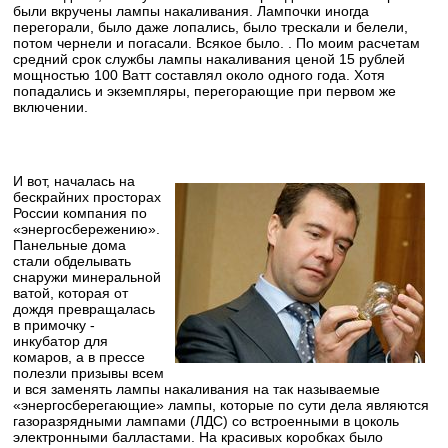
были вкручены лампы накаливания. Лампочки иногда
перегорали, было даже лопались, было трескали и белели,
потом чернели и погасали. Всякое было. . По моим расчетам
средний срок службы лампы накаливания ценой 15 рублей
мощностью 100 Ватт составлял около одного года. Хотя
попадались и экземпляры, перегорающие при первом же
включении.
И вот, началась на
бескрайних просторах
России компания по
«энергосбережению».
Панельные дома
стали обделывать
снаружи минеральной
ватой, которая от
дождя превращалась
в примочку -
инкубатор для
комаров, а в прессе
полезли призывы всем
и вся заменять лампы накаливания на так называемые
«энергосберегающие» лампы, которые по сути дела являются
газоразрядными лампами (ЛДС) со встроенными в цоколь
электронными балластами. На красивых коробках было