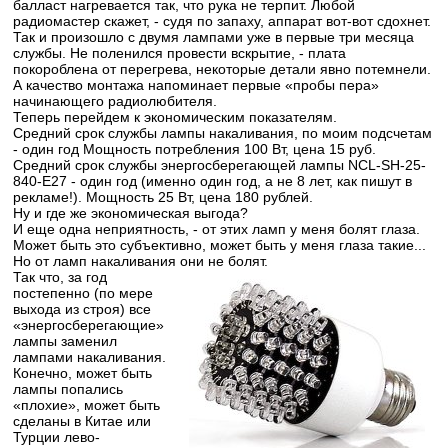
балласт нагревается так, что рука не терпит. Любой
радиомастер скажет, - судя по запаху, аппарат вот-вот сдохнет.
Так и произошло с двумя лампами уже в первые три месяца
службы. Не поленился провести вскрытие, - плата
покороблена от перегрева, некоторые детали явно потемнели.
А качество монтажа напоминает первые «пробы пера»
начинающего радиолюбителя.
Теперь перейдем к экономическим показателям.
Средний срок службы лампы накаливания, по моим подсчетам
- один год Мощность потребления 100 Вт, цена 15 руб.
Средний срок службы энергосберегающей лампы NCL-SH-25-
840-E27 - один год (именно один год, а не 8 лет, как пишут в
рекламе!). Мощность 25 Вт, цена 180 рублей.
Ну и где же экономическая выгода?
И еще одна неприятность, - от этих ламп у меня болят глаза.
Может быть это субъективно, может быть у меня глаза такие...
Но от ламп накаливания они не болят.
Так что, за год
постепенно (по мере
выхода из строя) все
«энергосберегающие»
лампы заменил
лампами накаливания.
Конечно, может быть
лампы попались
«плохие», может быть
сделаны в Китае или
Турции лево-