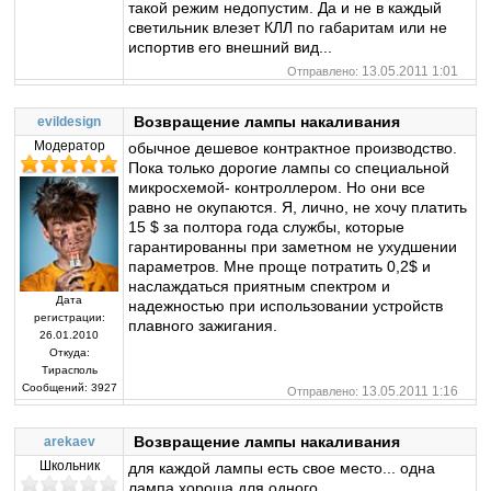
такой режим недопустим. Да и не в каждый
светильник влезет КЛЛ по габаритам или не
испортив его внешний вид...
13.05.2011 1:01
Отправлено:
Возвращение лампы накаливания
evildesign
Модератор
обычное дешевое контрактное производство.
Пока только дорогие лампы со специальной
микросхемой- контроллером. Но они все
равно не окупаются. Я, лично, не хочу платить
15 $ за полтора года службы, которые
гарантированны при заметном не ухудшении
параметров. Мне проще потратить 0,2$ и
наслаждаться приятным спектром и
Дата
надежностью при использовании устройств
регистрации:
плавного зажигания.
26.01.2010
Откуда:
Тирасполь
Сообщений:
3927
13.05.2011 1:16
Отправлено:
Возвращение лампы накаливания
arekaev
Школьник
для каждой лампы есть свое место... одна
лампа хороша для одного