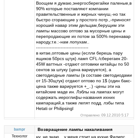
Воощем я думаю,энергосберегайки паленые,в
90% которые поставляют компании
правительственные и жирных чинуш,-но так
быстро сгорающие у простого потр.,-приносят
хороший навар этим дельцам,берущим эти
лампы массово оптово за мусорные цены и
перепродающие их потом за 500% перенавар
народу,т.е.:-нам лопухам..
----------------------------------
в китае,оптовые цены (еслли берешь пару
ящиков 50pcs щтук) ламп CFL /сберегаек 20-
45W ваттных -отдают оптовики китайцы по 50
сентов за штуку (цена варируется), а
светодиодные лампы (в составе светодиодами
от 15-30щтук) отдают оптово по 1$ (один бакс-
цена также варируется +_..) -цены эти на
китайские маде ин. Лэблы на лампах могут
содержать иероглифы-названия ихних
кампараций,а также лепят подд. лэбы типа
Hetati or Philipsingl
09.12.2010 5:17
Отправлено:
Возвращение лампы накаливания
bampr
Технолог
ну, не знаю... у меня стоит на кухне Филипс....