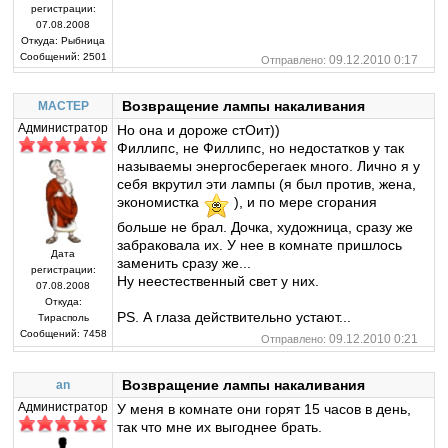
регистрации:
07.08.2008
Откуда:
Рыбница
Сообщений:
2501
09.12.2010 0:17
Отправлено:
Возвращение лампы накаливания
MACTEP
Администратор
Но она и дороже стОит))
Филлипс, не Филлипс, но недостатков у так
называемы энергосберегаек много. Лично я у
себя вкрутил эти лампы (я был против, жена,
экономистка
), и по мере сгорания
больше не брал. Дочка, художница, сразу же
забраковала их. У нее в комнате пришлось
Дата
заменить сразу же...
регистрации:
Ну неестественный свет у них.
07.08.2008
Откуда:
PS. А глаза действительно устают...
Тирасполь
Сообщений:
7458
09.12.2010 0:21
Отправлено:
Возвращение лампы накаливания
an
Администратор
У меня в комнате они горят 15 часов в день,
так что мне их выгоднее брать.