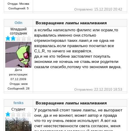
Откуда:
Москва
Сообщений:
5
15.12.2010 20:42
Отправлено:
Возвращение лампы накаливания
Odin
Младший
а еслибы написалчто филипс или осрам,то
сотрудник
взрывались именно они.столько
отремонтировал таких ламп,и не одна не
взорвалась.если правильно посчитал все
С,L,R, то ничего не взорвётся.
да,и не кто тебяне застовляет покупать
экономки.не хочешь не ставь.мои родители
сказали спасибо,потому что экономия видна.
Дата
регистрации:
07.12.2009
Откуда:
киев
Сообщений:
28
22.12.2010 18:53
Отправлено:
Возвращение лампы накаливания
feniks
Студент
У родителей стоят такие лампы, не выгорают
они, да и не воняют, может автор и правда
что-то ну очень левое использует. А вот на
счет неестественности света согласен, меня
он раздражает и медленный запуск тоже.