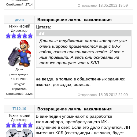
Сообщений:
2714
18.05.2012 19:59
Отправлено:
Возвращение лампы накаливания
grom
Технический
Цитата:
Директор
Длинные трубчатые лампы которые уже
очень широко применяются ещё с 80-х
годов, висят практически везде. И все к
ним привыкли. А ведь они основаны на
том же принципе что и КЛЛ.
Дата
регистрации:
не везде, а только в общественных зданиях:
18.12.2008
школах, детсадах, офисах...
Откуда:
Тирасполь
Сообщений:
2324
18.05.2012 22:09
Отправлено:
Возвращение лампы накаливания
T112-10
Технический
В википедии упоминают о разработке
Директор
люминофора, преобразующего ИК -
излучение в свет. Если это дело получится, ЛН
вытеснят КЛЛ (светодиоды - не знаю, будет