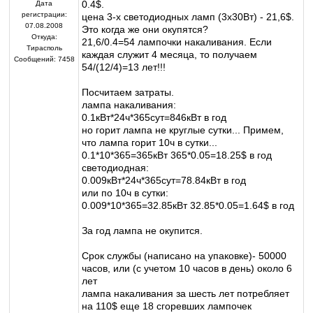
0.4$.
Дата
регистрации:
цена 3-х светодиодных ламп (3х30Вт) - 21,6$.
07.08.2008
Это когда же они окупятся?
Откуда:
21,6/0.4=54 лампочки накаливания. Если
Тирасполь
каждая служит 4 месяца, то получаем
Сообщений:
7458
54/(12/4)=13 лет!!!
Посчитаем затраты.
лампа накаливания:
0.1кВт*24ч*365сут=846кВт в год
но горит лампа не круглые сутки... Примем,
что лампа горит 10ч в сутки...
0.1*10*365=365кВт 365*0.05=18.25$ в год
светодиодная:
0.009кВт*24ч*365сут=78.84кВт в год
или по 10ч в сутки:
0.009*10*365=32.85кВт 32.85*0.05=1.64$ в год
За год лампа не окупится.
Срок службы (написано на упаковке)- 50000
часов, или (с учетом 10 часов в день) около 6
лет
лампа накаливания за шесть лет потребляет
на 110$ еще 18 сгоревших лампочек