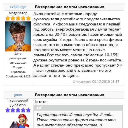
Возвращение лампы накаливания
evildesign
Модератор
была статейка с ответами народу
руководителя российского представительства
филипса. Информация следующая: в первый
год работы энергосберегающая лампа теряет
яркость на 30-40 процентов. Гарантированный
срок службы- 2 года. После этого срока фирма
считает что она выполнела обязательства, и
пользователь может менять на новые
Дата
лампы.Вот так вот- лампа стомостью 10-15$
регистрации:
должна окупиться ровно за 2 года- посчитайте.
26.01.2010
А насчет стекла- оно прекрасно пропускает УФ
Откуда:
, гася только жесткий его вариант- но это
Тирасполь
зависит от его толщины.
Сообщений:
3927
09.12.2010 11:17
Отправлено:
Возвращение лампы накаливания
grom
Технический
Цитата:
Директор
Гарантированный срок службы- 2 года.
После этого срока фирма считает что
она выполнела обязательства, и