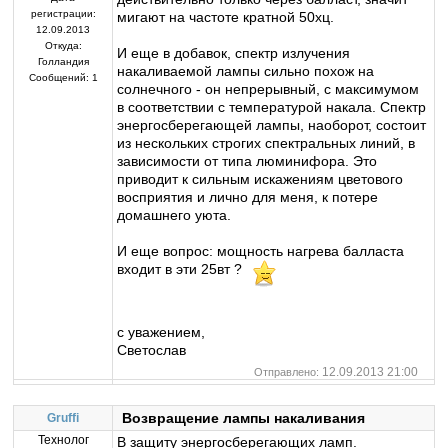
регистрации:
мигают на частоте кратной 50хц.
12.09.2013
Откуда:
И еще в добавок, спектр излучения
Голландия
накаливаемой лампы сильно похож на
Сообщений:
1
солнечного - он непрерывный, с максимумом
в соответствии с температурой накала. Спектр
энергосберегающей лампы, наоборот, состоит
из нескольких строгих спектральных линий, в
зависимости от типа люминифора. Это
приводит к сильным искажениям цветового
восприятия и лично для меня, к потере
домашнего уюта.
И еще вопрос: мощность нагрева балласта
входит в эти 25вт ?
с уважением,
Светослав
12.09.2013 21:00
Отправлено:
Возвращение лампы накаливания
Gruffi
Технолог
В защиту энергосберегающих ламп.