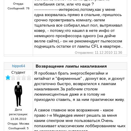
колебания сети, или что еще ?
Откуда:
Сообщений:
76
-----------------интересно,потому,как у мене
одна взорвалась прямо в спальне,-пришлось
срочно проветривать комнату,-затем
тщательна все собирал,мыл пол, вытряхивал
ковер, - потому,что нашел в нете инфо от
немецкого прохфессора одного (на дойче
велле сайте),- он не рекомендует пылесосом
подчищать остатки от лампы CFL в квартире..
11.12.2010 11:36
Отправлено:
Возвращение лампы накаливания
hippo64
Студент
Я пробовал брать энергосберегайки и
китайчат и "фирменные" , дохнут все, и дохнут
достаточно быстро, возвратился к лампам
накаливания.За рабочим столом
люминисцентные даже и в голову не
приходило ставить, я за ним практически живу.
А самое главное мое возражение - какое
Дата
регистрации:
право г-н Медведев имеет решать за меня
13.06.2010
каким спектром мне пользоваться.Очень
Откуда:
Москва
попахивает классическим лоббированием чьих
Сообщений:
5