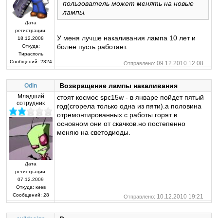
пользователь может менять на новые
лампы.
Дата
регистрации:
У меня лучше накаливания лампа 10 лет и
18.12.2008
более пусть работает.
Откуда:
Тирасполь
Сообщений:
2324
09.12.2010 12:08
Отправлено:
Возвращение лампы накаливания
Odin
Младший
стоят космос spc15w - в январе пойдет пятый
сотрудник
год(сгорела только одна из пяти).а половина
отремонтированных с работы.горят в
основном они от скачков.но постепенно
меняю на светодиоды.
Дата
регистрации:
07.12.2009
Откуда:
киев
Сообщений:
28
10.12.2010 19:21
Отправлено: