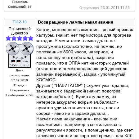
Тирасполь
Сообщений:
35
23.01.2011 11:55
Отправлено:
Возвращение лампы накаливания
T112-10
Технический
Кстати, мгновенное зажигание - явный признак
Директор
халтуры, значит, нет термистора для прогрева
катодов. У меня такая лампа долго не
прослужила (сколько точно, не помню, но
положенные 8000 часов, наверное, и
наполовину не отработала), вскрытие
показало, что в ЭПРА нет некоторых деталей
(в частности,помехоподавляющий дроссель
Дата
заменён перемычкой), марка - упомянутый
регистрации:
КОСМОС.
17.07.2010
Другая ( "НАВИГАТОР" ) служит уже года два,
Откуда:
зажигается с задержкой(значит, подогрев
Спиртогонск
Сообщений:
2096
катодов работает). Купив эту лампу, из
интереса,аккуратно вскрыл эл.балласт -
приятно удивило качество платы, паек и
сборки - явно не в гараже делали...
Насчёт ламп накаливания - кое-где они
незаменимы, например в светильниках с
регуляторами яркости, в помещениях, где свет
включают часто и на короткое время - для КЛЛ