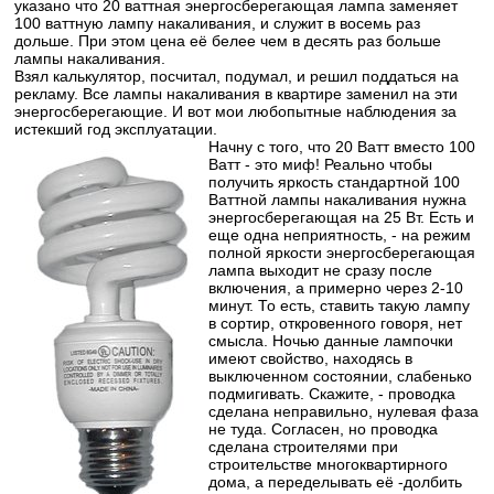
указано что 20 ваттная энергосберегающая лампа заменяет
100 ваттную лампу накаливания, и служит в восемь раз
дольше. При этом цена её белее чем в десять раз больше
лампы накаливания.
Взял калькулятор, посчитал, подумал, и решил поддаться на
рекламу. Все лампы накаливания в квартире заменил на эти
энергосберегающие. И вот мои любопытные наблюдения за
истекший год эксплуатации.
Начну с того, что 20 Ватт вместо 100
Ватт - это миф! Реально чтобы
получить яркость стандартной 100
Ваттной лампы накаливания нужна
энергосберегающая на 25 Вт. Есть и
еще одна неприятность, - на режим
полной яркости энергосберегающая
лампа выходит не сразу после
включения, а примерно через 2-10
минут. То есть, ставить такую лампу
в сортир, откровенного говоря, нет
смысла. Ночью данные лампочки
имеют свойство, находясь в
выключенном состоянии, слабенько
подмигивать. Скажите, - проводка
сделана неправильно, нулевая фаза
не туда. Согласен, но проводка
сделана строителями при
строительстве многоквартирного
дома, а переделывать её -долбить