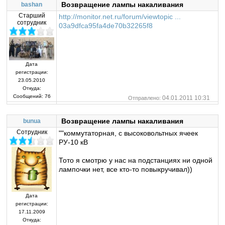
Возвращение лампы накаливания
bashan
Старший
http://monitor.net.ru/forum/viewtopic ...
сотрудник
03a9dfca95fa4de70b32265f8
Дата
регистрации:
23.05.2010
Откуда:
Сообщений:
76
04.01.2011 10:31
Отправлено:
Возвращение лампы накаливания
bunua
Сотрудник
""коммутаторная, с высоковольтных ячеек
РУ-10 кВ
Тото я смотрю у нас на подстанциях ни одной
лампочки нет, все кто-то повыкручивал))
Дата
регистрации:
17.11.2009
Откуда: