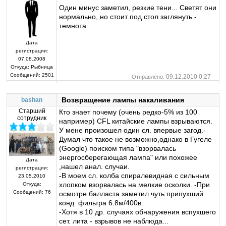
Один минус заметил, резкие тени... Светят они
нормально, но стоит под стол заглянуть -
темнота...
Дата
регистрации:
07.08.2008
Откуда:
Рыбница
Сообщений:
2501
09.12.2010 0:27
Отправлено:
Возвращение лампы накаливания
bashan
Старший
Кто знает почему (очень редко-5% из 100
сотрудник
например) CFL китайские лампы взрываются.
У мене произошел один сл. впервые загод.-
Думал что такое не возможно,однако в Гугеле
(Google) поиском типа "взорвалась
энергосберегающая лампа" или похожее
Дата
,нашел анал. случаи.
регистрации:
-В моем сл. колба спиралевидная с сильным
23.05.2010
хлопком взорвалась на мелкие осколки. -При
Откуда:
Сообщений:
76
осмотре балласта заметил чуть припухший
конд. фильтра 6.8м/400в.
-Хотя в 10 др. случаях обнаружения вспухшего
сет. лита - взрывов не наблюда...