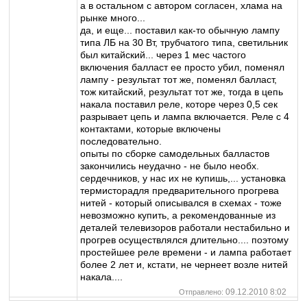
а в остальном с автором согласен, хлама на
рынке много...
да, и еще... поставил как-то обычную лампу
типа ЛБ на 30 Вт, трубчатого типа, светильник
был китайский... через 1 мес частого
включения балласт ее просто убил, поменял
лампу - результат тот же, поменял балласт,
тож китайский, результат тот же, тогда в цепь
накала поставил реле, которе через 0,5 сек
разрывает цепь и лампа включается. Реле с 4
контактами, которые включены
последовательно.
опыты по сборке самодельных балластов
закончились неудачно - не было необх.
сердечников, у нас их не купишь,... установка
термисторадля предварительного прогрева
нитей - который описывался в схемах - тоже
невозможно купить, а рекомендованные из
деталей телевизоров работали нестабильно и
прогрев осуществлялся длительно.... поэтому
простейшее реле времени - и лампа работает
более 2 лет и, кстати, не чернеет возле нитей
накала....
09.12.2010 8:02
Отправлено: