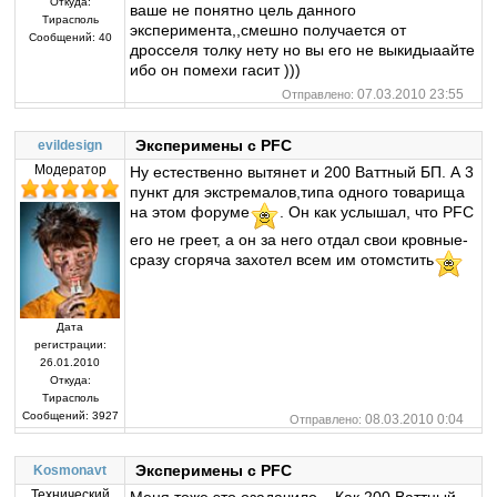
Откуда:
ваше не понятно цель данного
Тирасполь
эксперимента,,смешно получается от
Сообщений:
40
дросселя толку нету но вы его не выкидыаайте
ибо он помехи гасит )))
07.03.2010 23:55
Отправлено:
Эксперимены с PFC
evildesign
Модератор
Ну естественно вытянет и 200 Ваттный БП. А 3
пункт для экстремалов,типа одного товарища
на этом форуме
. Он как услышал, что PFC
его не греет, а он за него отдал свои кровные-
сразу сгоряча захотел всем им отомстить
Дата
регистрации:
26.01.2010
Откуда:
Тирасполь
Сообщений:
3927
08.03.2010 0:04
Отправлено:
Эксперимены с PFC
Kosmonavt
Технический
Меня тоже это озадачило... Как 200 Ваттный