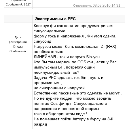
Сообщений:
3927
08.03.2010 14:31
Отправлено:
Эксперимены с PFC
Косинус фи как понятие предусматривает
синусоидальную
форму тока и напряжения , Фи угол сдвига
Дата
синусоид .
регистрации:
Нагрузеа может быть комплексная Z=(R+X) ,
Откуда:
но обязательно
Сообщений:
ЛИНЕЙНАЯ - ток и напруга Sin-усы.
Что Вы там меряли по СOS фи , если у Вас
импульсный БП, потребляющий
несинусоидальный ток?
Задача PFC сделать ток Sin , пусть и
прерывистым ,
но синхронным с напругой .
Естественно пассивные это сделать не могут .
Но не дурите людей , что можно вводить
понятие Cos фи для Синусоидального
напряжения и непонятной формы
тока в общепринятом виде !
Не помешает пойти Автору в бурсу на 3-й
разряд