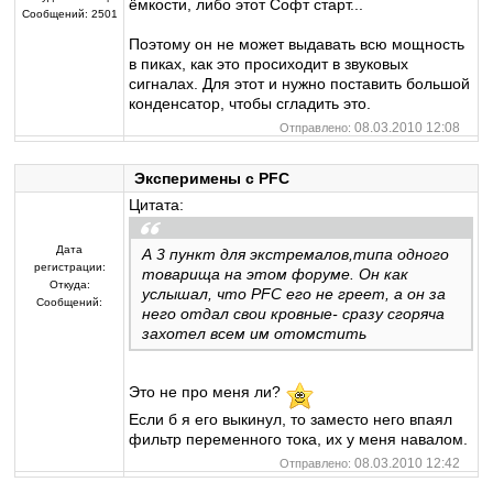
ёмкости, либо этот Софт старт...
Сообщений:
2501
Поэтому он не может выдавать всю мощность
в пиках, как это просиходит в звуковых
сигналах. Для этот и нужно поставить большой
конденсатор, чтобы сгладить это.
08.03.2010 12:08
Отправлено:
Эксперимены с PFC
Цитата:
Дата
А 3 пункт для экстремалов,типа одного
регистрации:
товарища на этом форуме. Он как
Откуда:
услышал, что PFC его не греет, а он за
Сообщений:
него отдал свои кровные- сразу сгоряча
захотел всем им отомстить
Это не про меня ли?
Если б я его выкинул, то заместо него впаял
фильтр переменного тока, их у меня навалом.
08.03.2010 12:42
Отправлено: