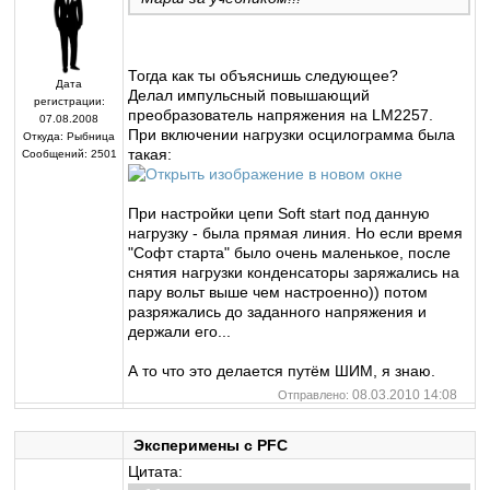
Тогда как ты объяснишь следующее?
Дата
Делал импульсный повышающий
регистрации:
преобразователь напряжения на LM2257.
07.08.2008
При включении нагрузки осцилограмма была
Откуда:
Рыбница
такая:
Сообщений:
2501
При настройки цепи Soft start под данную
нагрузку - была прямая линия. Но если время
"Софт старта" было очень маленькое, после
снятия нагрузки конденсаторы заряжались на
пару вольт выше чем настроенно)) потом
разряжались до заданного напряжения и
держали его...
А то что это делается путём ШИМ, я знаю.
08.03.2010 14:08
Отправлено:
Эксперимены с PFC
Цитата: