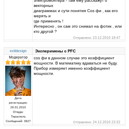
электромонтера - там ему расскажут о
векторных
диаграммах и сути понятия Сos фи , как его
мерять и
где применять !
Интересно , он сам это снимал на фотик , или
кто другой ?
23.12.2010 18:47
Отправлено:
Эксперимены с PFC
evildesign
Модератор
cos фи в данном случае это коэффициент
мощности. В математику вдаваться не буду.
Прибор измеряет именно коэффициент
мощности.
Дата
регистрации:
26.01.2010
Откуда:
Тирасполь
Сообщений:
3927
24.12.2010 23:32
Отправлено: