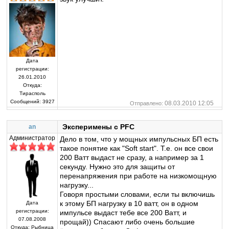
Дата
регистрации:
26.01.2010
Откуда:
Тирасполь
Сообщений:
3927
08.03.2010 12:05
Отправлено:
Эксперимены с PFC
an
Администратор
Дело в том, что у мощных импульсных БП есть
такое понятие как "Soft start". Т.е. он все свои
200 Ватт выдаст не сразу, а например за 1
секунду. Нужно это для защиты от
перенапряжения при работе на низкомощную
нагрузку...
Говоря простыми словами, если ты включишь
к этому БП нагрузку в 10 ватт, он в одном
Дата
регистрации:
импульсе выдаст тебе все 200 Ватт, и
07.08.2008
прощай)) Спасают либо очень большие
Откуда:
Рыбница