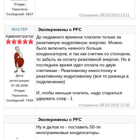
Откуда:
Тирасполь
Сообщений:
3927
08.03.2010 13:11
Отправлено:
Эксперимены с PFC
MACTEP
Администратор
До недавнего времени платили только за
реактивную индуктивную энергию. Можно
было включить немного больше
конденсаторов, и так как счетчик со стопором,
то забыть за оплату реактивной энергии. Но в
последнее время идет оплата по двум
счетчикам - Реактивному емкостному и
реактивному индуктивному (вся то разница в
Дата
регистрации:
подключении)
07.08.2008
Откуда:
И, чтобы меньше платить, надо стараться
Тирасполь
удержать cosφ - 1
Сообщений:
7458
08.03.2010 13:30
Отправлено:
Эксперимены с PFC
Ну и делов то - поставить 50-ти
килограммовые конденсаторы.