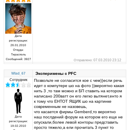
Дата
регистрации:
26.01.2010
Откуда:
Тирасполь
Сообщений:
3927
07.03.2010 23:12
Отправлено:
Эксперимены с PFC
Wlad_67
Сотрудник
Позвольте не согласится кое с чем))если речь
идет о компутере шо на фото ))вероятно какая
нить 3 ,то там можно и БП ставить на котором
написано 200ватт он его легко вытянет,енто я
к тому что ЕНТОТ ЯЩИК шо на картинке
современным не назовешь,
что касается фирмы Gemberd,то вероятно
наш послдений форум на котором его еще не
Дата
регистрации:
опускали,более левой конторы представить
19.02.2010
просто тяжело,а ели прочитать 3 пункт то