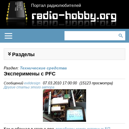
Портал радиолюбителей
Разделы
Раздел:
Технические средства
Эксперимены с PFC
Сообщений
evildesign
07.03.2010 17:00:00
(
15123 просмотра
)
Другие статьи этого автора
Как и обещал в статье про
доработку компьютерных БП
-