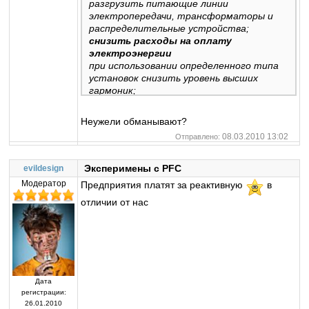
разгрузить питающие линии
электропередачи, трансформаторы и
распределительные устройства;
снизить расходы на оплату
электроэнергии
при использовании определенного типа
установок снизить уровень высших
гармоник;
подавить сетевые помехи, снизить
несимметрию фаз;
Неужели обманывают?
сделать распределительные сети более
08.03.2010 13:02
Отправлено:
надежными и экономичными.
Эксперимены с PFC
evildesign
Модератор
Предприятия платят за реактивную
в
отличии от нас
Дата
регистрации:
26.01.2010