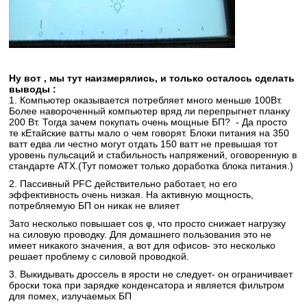
Ну вот , мы тут наизмерялись, и только осталось сделать
выводы :
1. Компьютер оказывается потребляет много меньше 100Вт.
Более навороченный компьютер вряд ли перепрыгнет планку
200 Вт. Тогда зачем покупать очень мощные БП? - Да просто
те кЕтайские ватты мало о чем говорят. Блоки питания на 350
ватт едва ли честно могут отдать 150 ватт не превышая тот
уровень пульсаций и стабильность напряжений, оговоренную в
стандарте ATX.(Тут поможет только доработка блока питания.)
2. Пассивный PFC действительно работает, но его
эффективность очень низкая. На активную мощность,
потребляемую БП он никак не влияет
Зато несколько повышает cos φ, что просто снижает нагрузку
на силовую проводку. Для домашнего пользования это не
имеет никакого значения, а вот для офисов- это несколько
решает проблему с силовой проводкой.
3. Выкидывать дроссель в ярости не следует- он ограничивает
броски тока при зарядке конденсатора и является фильтром
для помех, излучаемых БП