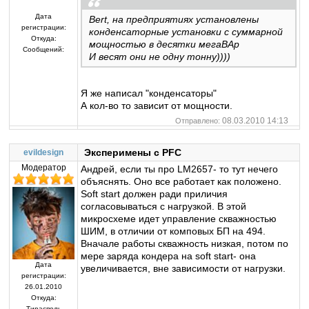
Дата
Bert, на предприятиях установлены
регистрации:
конденсаторные установки с суммарной
Откуда:
мощностью в десятки мегаВАр
Сообщений:
И весят они не одну тонну))))
Я же написал "конденсаторы"
А кол-во то зависит от мощности.
08.03.2010 14:13
Отправлено:
Эксперимены с PFC
evildesign
Модератор
Андрей, если ты про LM2657- то тут нечего
объяснять. Оно все работает как положено.
Soft start должен ради приличия
согласовываться с нагрузкой. В этой
микросхеме идет управление скважностью
ШИМ, в отличии от комповых БП на 494.
Вначале работы скважность низкая, потом по
мере заряда кондера на soft start- она
Дата
увеличивается, вне зависимости от нагрузки.
регистрации:
26.01.2010
Откуда:
Тирасполь