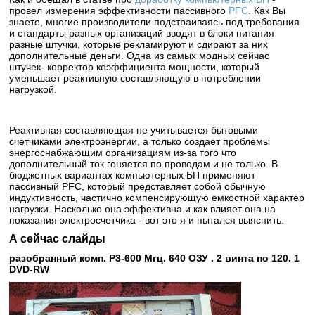
провел измерения эффективности пассивного
PFC
. Как Вы
знаете, многие производители подстраиваясь под требования
и стандарты разных организаций вводят в блоки питания
разные штучки, которые рекламируют и сдирают за них
дополнительные деньги. Одна из самых модных сейчас
штучек- корректор коэффициента мощности, который
уменьшает реактивную составляющую в потреблении
нагрузкой.
Реактивная составляющая не учитывается бытовыми
счетчиками электроэнергии, а только создает проблемы
энергоснабжающим организациям из-за того что
дополнительный ток гоняется по проводам и не только. В
бюджетных вариантах компьютерных БП применяют
пассивный PFC, который представляет собой обычную
индуктивность, частично компенсирующую емкостной характер
нагрузки. Насколько она эффективна и как влияет она на
показания электросчетчика - вот это я и пытался выяснить.
А сейчас слайды
разобранный комп. P3-600 Мгц. 640 ОЗУ . 2 винта по 120. 1
DVD-RW