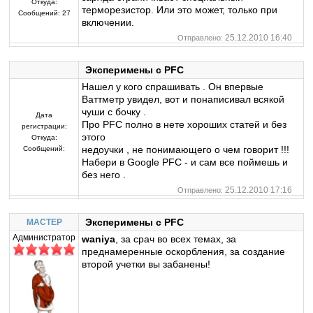
Откуда:
терморезистор. Или это может, только при
Сообщений:
27
включении.
25.12.2010 16:40
Отправлено:
Эксперимены с PFC
Нашел у кого спрашивать . Он впервые
Ваттметр увидел, вот и понаписивал всякой
чуши с бочку .
Дата
Про PFC полно в нете хороших статей и без
регистрации:
этого
Откуда:
недоучки , не понимающего о чем говорит !!!
Сообщений:
Набери в Google PFC - и сам все поймешь и
без него .
25.12.2010 17:16
Отправлено:
Эксперимены с PFC
MACTEP
Администратор
waniya
, за срач во всех темах, за
преднамеренные оскорбления, за создание
второй учетки вы забанены!