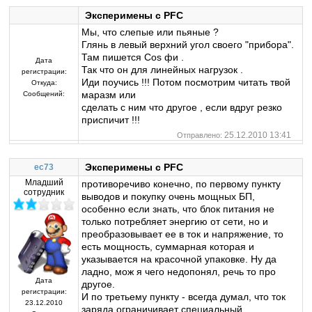
Эксперимены с PFC
Мы, что слепые или пьяные ?
Глянь в левый верхний угол своего "прибора".
Там пишется Cos фи .
Дата
Так что он для линейных нагрузок .
регистрации:
Иди поучись !!! Потом посмотрим читать твой
Откуда:
маразм или
Сообщений:
сделать с ним что другое , если вдруг резко
приспичит !!!
25.12.2010 13:41
Отправлено:
Эксперимены с PFC
ec73
Младший
противоречиво конечно, по первому пункту
сотрудник
выводов и покупку очень мощных БП,
особенно если знать, что блок питания не
только потребляет энергию от сети, но и
преобразовывает ее в ток и напряжение, то
есть мощность, суммарная которая и
указывается на красочной упаковке. Ну да
ладно, мож я чего недопонял, речь то про
Дата
другое.
регистрации:
И по третьему пункту - всегда думал, что ток
23.12.2010
заряда ограничивает специальный