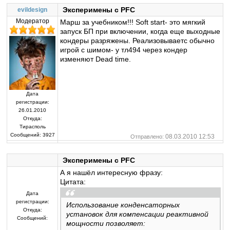
Эксперимены с PFC
evildesign
Модератор
Марш за учебником!!! Soft start- это мягкий
запуск БП при включении, когда еще выходные
кондеры разряжены. Реализовываетс обычно
игрой с шимом- у тл494 через кондер
изменяют Dead time.
Дата
регистрации:
26.01.2010
Откуда:
Тирасполь
Сообщений:
3927
08.03.2010 12:53
Отправлено:
Эксперимены с PFC
А я нашёл интересную фразу:
Цитата:
Дата
регистрации:
Использование конденсаторных
Откуда:
установок для компенсации реактивной
Сообщений:
мощности позволяет: