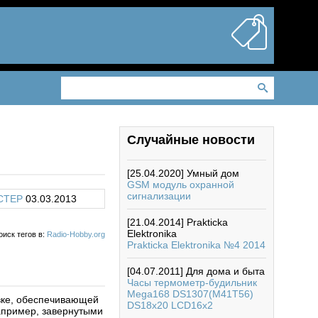
Случайные новости
[25.04.2020]
Умный дом
GSM модуль охранной
сигнализации
CTEP
03.03.2013
[21.04.2014]
Prakticka
Elektronika
оиск тегов в:
Radio-Hobby.org
Prakticka Elektronika №4 2014
[04.07.2011]
Для дома и быта
Часы термометр-будильник
Mega168 DS1307(M41T56)
вке, обеспечивающей
DS18x20 LCD16x2
апример, завернутыми