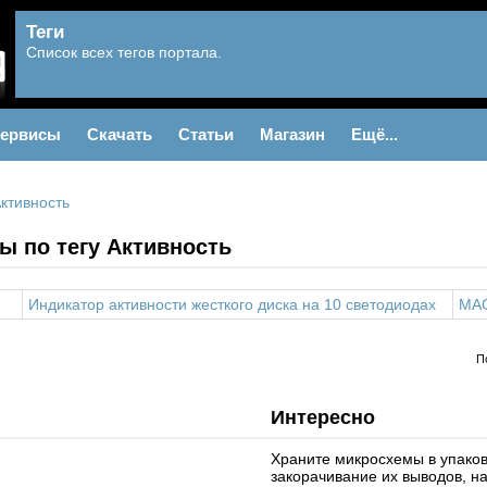
Теги
Список всех тегов портала.
ервисы
Скачать
Статьи
Магазин
Ещё...
ктивность
ы по тегу Активность
Индикатор активности жесткого диска на 10 светодиодах
MA
П
Интересно
Храните микросхемы в упако
закорачивание их выводов, н