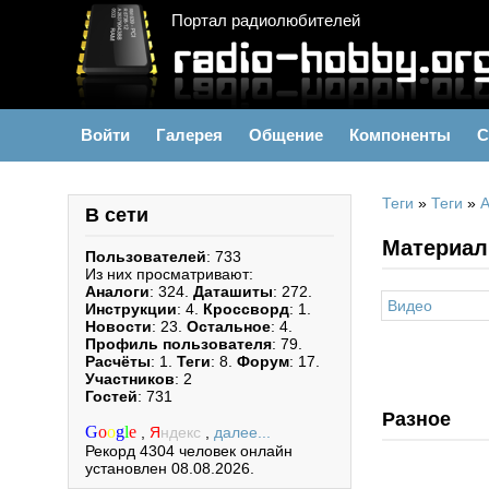
Портал радиолюбителей
Войти
Галерея
Общение
Компоненты
С
Теги
»
Теги
»
А
В сети
Материал
Пользователей
: 733
Из них просматривают:
Аналоги
: 324.
Даташиты
: 272.
Видео
Инструкции
: 4.
Кроссворд
: 1.
Новости
: 23.
Остальное
: 4.
Профиль пользователя
: 79.
Расчёты
: 1.
Теги
: 8.
Форум
: 17.
Участников
: 2
Гостей
: 731
Разное
G
o
o
g
l
e
,
Я
ндекс
,
далее...
Рекорд 4304 человек онлайн
установлен 08.08.2026.