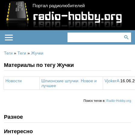
Портал радиолюбителей
Теги
»
Теги
»
Жучки
Материалы по тегу Жучки
Новости
Шпионские штучки. Новое и
VjokerA
16.06.
лучшее
Поиск тегов в:
Radio-Hobby.org
Разное
Интересно