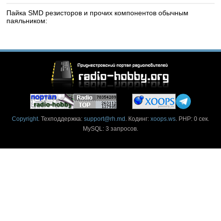
Пайка SMD резисторов и прочих компонентов обычным
паяльником:
Copyright
. Техподдержка:
support@rh.md
. Кодинг:
xoops.ws
. PHP: 0 сек.
MySQL: 3 запросов.