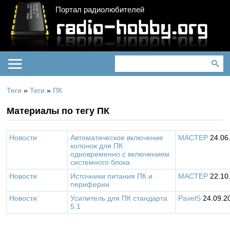
Портал радиолюбителей
Теги
»
Теги
»
ПК
Материалы по тегу ПК
Новости
Автоматическое включение
MACTEP
24.06
колонок для ПК
одновременно с включением
системного блока
Новости
Источники питания ПК и
MACTEP
22.10
периферии
Новости
Усилитель для ПК стандарта
PavelS
24.09.2
5.1