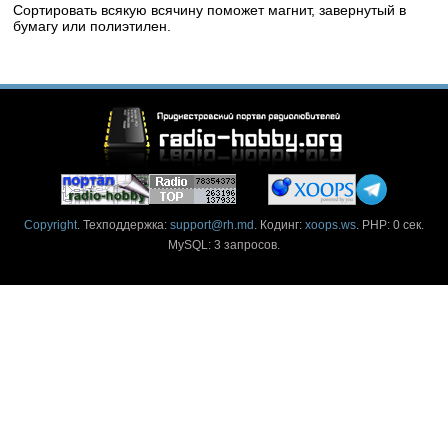
Сортировать всякую всячину поможет магнит, завернутый в
бумагу или полиэтилен.
Copyright
. Техподдержка:
support@rh.md
. Кодинг:
xoops.ws
. PHP: 0 сек.
MySQL: 3 запросов.