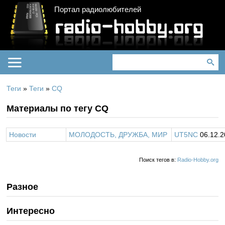
Портал радиолюбителей
Теги
»
Теги
»
CQ
Материалы по тегу CQ
Новости
МОЛОДОСТЬ, ДРУЖБА, МИР
UT5NC
06.12.2
Поиск тегов в:
Radio-Hobby.org
Разное
Интересно