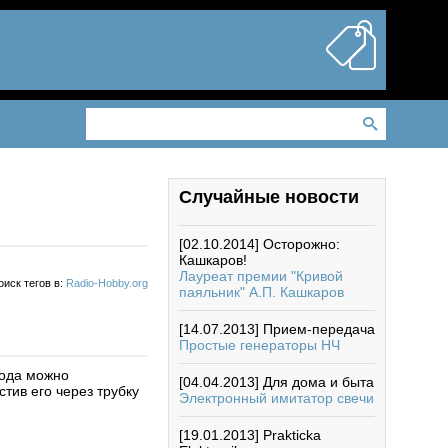
Случайные новости
[02.10.2014]
Осторожно:
Кашкаров!
Лауреат премии "Кривой
оиск тегов в:
Radio-Hobby.org
паяльник" А.П. Кашкаров
[14.07.2013]
Прием-передача
Простые генераторы НЧ
вода можно
[04.04.2013]
Для дома и быта
тив его через трубку
Электронный имитатор свечи
[19.01.2013]
Prakticka