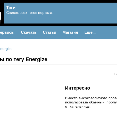
Теги
Список всех тегов портала.
ервисы
Скачать
Статьи
Магазин
Ещё...
nergize
 по тегу Energize
П
Интересно
Вместо высоковольтного про
использовать обычный, пропус
от капельницы.