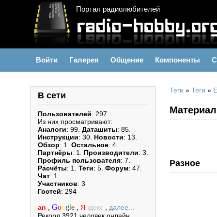
Портал радиолюбителей
Войти
Галерея
Общение
Компоненты
С
Теги
»
Теги
»
E
В сети
Материалы
Пользователей
: 297
Из них просматривают:
Аналоги
: 99.
Даташиты
: 85.
Инструкции
: 30.
Новости
: 13.
Обзор
: 1.
Остальное
: 4.
Партнёры
: 1.
Производители
: 3.
Профиль пользователя
: 7.
Разное
Расчёты
: 1.
Теги
: 5.
Форум
: 47.
Чат
: 1.
Участников
: 3
Гостей
: 294
G
o
o
g
l
e
an
,
,
Я
ндекс
,
далее...
Рекорд 3921 человек онлайн