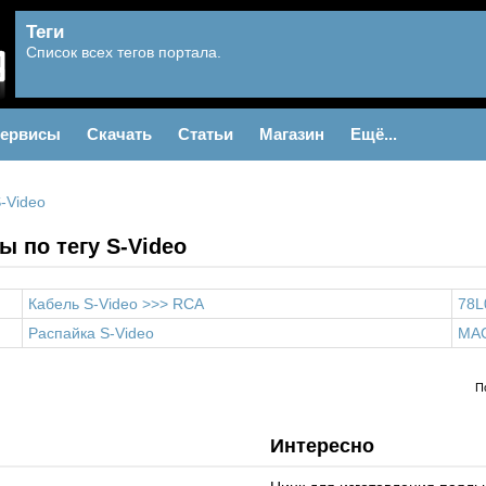
Теги
Список всех тегов портала.
ервисы
Скачать
Статьи
Магазин
Ещё...
-Video
 по тегу S-Video
Кабель S-Video >>> RCA
78L
Распайка S-Video
MA
П
Интересно