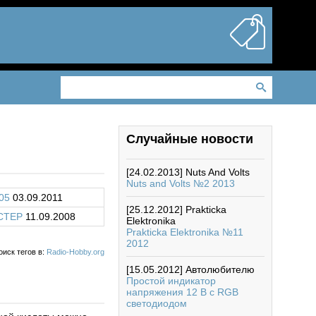
Случайные новости
[24.02.2013]
Nuts And Volts
Nuts and Volts №2 2013
05
03.09.2011
[25.12.2012]
Prakticka
CTEP
11.09.2008
Elektronika
Prakticka Elektronika №11
2012
оиск тегов в:
Radio-Hobby.org
[15.05.2012]
Автолюбителю
Простой индикатор
напряжения 12 В с RGB
светодиодом