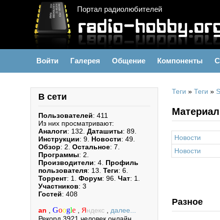
Портал радиолюбителей
Войти
Галерея
Общение
Компоненты
С
Теги
»
Теги
»
S
В сети
Материалы
Пользователей
: 411
Из них просматривают:
Аналоги
: 132.
Даташиты
: 89.
Новости
Инструкции
: 9.
Новости
: 49.
Обзор
: 2.
Остальное
: 7.
Новости
Программы
: 2.
Производители
: 4.
Профиль
пользователя
: 13.
Теги
: 6.
Торрент
: 1.
Форум
: 96.
Чат
: 1.
Участников
: 3
Гостей
: 408
Разное
G
o
o
g
l
e
an
,
,
Я
ндекс
,
далее...
Рекорд 3921 человек онлайн