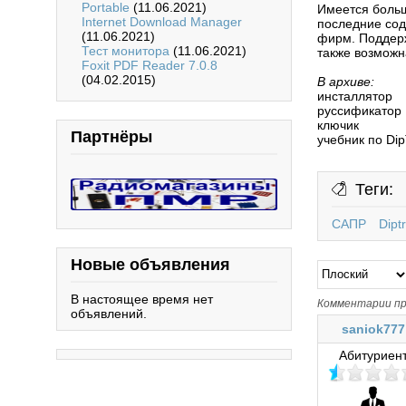
Portable
(11.06.2021)
Имеется больш
Internet Download Manager
последние сод
(11.06.2021)
фирм. Поддержи
Тест монитора
(11.06.2021)
также возможна
Foxit PDF Reader 7.0.8
(04.02.2015)
В архиве:
инсталлятор
руссификатор
ключик
Партнёры
учебник по Dip
Теги:
САПР
Dipt
Новые объявления
В настоящее время нет
Комментарии пр
объявлений.
saniok777
Абитуриен