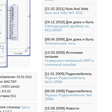
[21.02.2011]
Nuts And Volts
Nuts and Volts №2 2011
[24.12.2010]
Для дома и быта
Светодиодный драйвер на
NCL30000
[08.04.2009]
Для дома и быта
Электронные часы
[13.03.2009]
Источники
питания
Усовершенствованный ИИП в
спичечной коробке
[11.01.2009]
Радиолюбитель
обавления: 03.02.2011
Журнал Радиолюбитель
№11-2008г
ил: MACTEP
 14201 раз(а)
[06.09.2008]
Радиолюбитель
 9.5 (2)
Журнал Радиолюбитель №4
тарии (51)
2008г
няя страница:
Здесь
[15.08.2008]
Новости
: 2.1.0.7