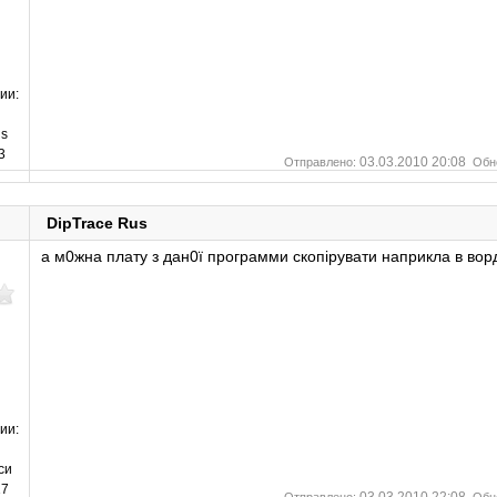
ии:
s
3
03.03.2010 20:08
Отправлено:
Обн
DipTrace Rus
а м0жна плату з дан0ї программи скопірувати наприкла в вор
ии:
си
7