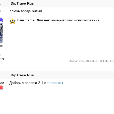
1
DipTrace Rus
й
Ключь вроде битый..
User name: Для некоммерческого использования
ии:
n
13
04.03.2010 1:36
Отправлено:
Об
DipTrace Rus
ор
Добавил версию 2.1 в
торренты