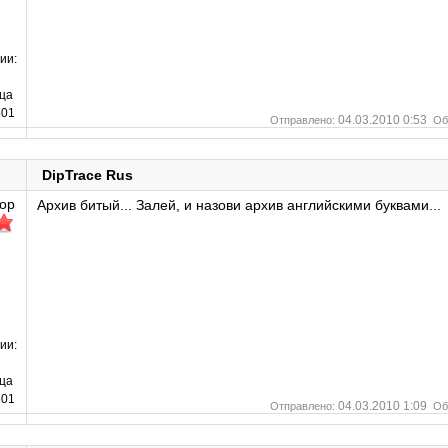
ии:
ца
01
04.03.2010 0:53
Отправлено:
Об
DipTrace Rus
ор
Архив битый... Залей, и назови архив английскими буквами...
ии:
ца
01
04.03.2010 1:09
Отправлено:
Об