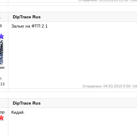
03.03.2010 22:08
Отправлено:
Обн
1
DipTrace Rus
й
Залью на ФТП 2.1
ии:
n
13
04.03.2010 0:50
Отправлено:
Об
DipTrace Rus
ор
Кидай.