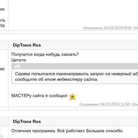
ии:
оль
58
04.03.2010 9:53
Отправлено:
Об
DipTrace Rus
Получится когда-нибудь скачать?
Цитата:
ии:
Сервер попытался перенаправить запрос на неверный ад
сообщите об этом вебмастеру сайта.
МАСТЕРу сайта я сообщил
04.03.2010 11:50
Отправлено:
Обн
DipTrace Rus
т
Отличная программа. Всё работает. Большое спасибо.