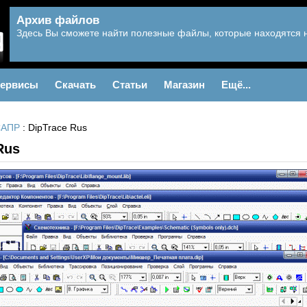
Архив файлов
Здесь Вы сможете найти полезные файлы, которые находятся 
ервисы
Скачать
Статьи
Магазин
Ещё...
САПР
: DipTrace Rus
 Rus