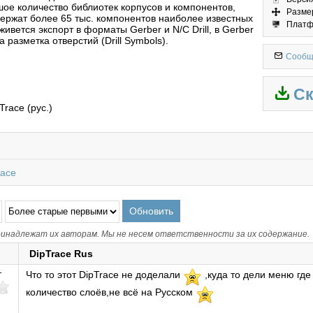
ое количество библиотек корпусов и компонентов,
Размер
ержат более 65 тыс. компонентов наиболее известных
Платф
вется экспорт в форматы Gerber и N/C Drill, в Gerber
 разметка отверстий (Drill Symbols).
Сообщ
Ск
Trace (рус.)
race
инадлежат их авторам. Мы не несем ответственности за их содержание.
DipTrace Rus
т
Что то этот DipTrace не доделали
,куда то дели меню где
количество слоёв,не всё на Русском