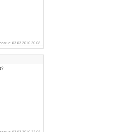
03.03.2010 20:08
овлено:
д?