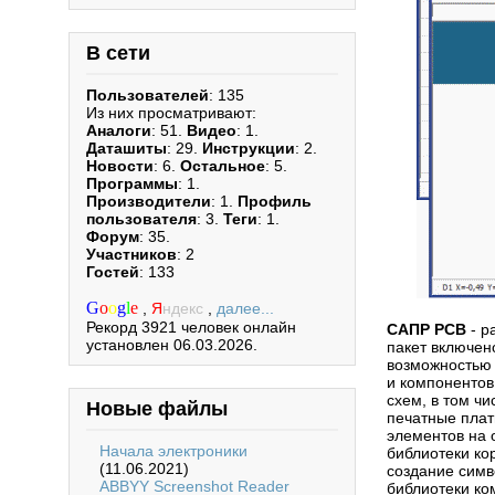
В сети
Пользователей
: 135
Из них просматривают:
Аналоги
: 51.
Видео
: 1.
Даташиты
: 29.
Инструкции
: 2.
Новости
: 6.
Остальное
: 5.
Программы
: 1.
Производители
: 1.
Профиль
пользователя
: 3.
Теги
: 1.
Форум
: 35.
Участников
: 2
Гостей
: 133
G
o
o
g
l
e
,
Я
ндекс
,
далее...
Рекорд 3921 человек онлайн
САПР PCB
- р
установлен 06.03.2026.
пакет включен
возможностью 
и компонентов
схем, в том ч
Новые файлы
печатные плат
элементов на 
Начала электроники
библиотеки ко
(11.06.2021)
создание симв
ABBYY Screenshot Reader
библиотеки ко