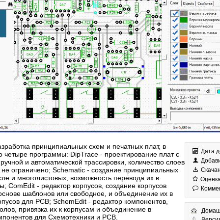
азработка принципиальных схем и печатных плат, в
Дата д
о четыре программы: DipTrace - проектирование плат с
Добав
ручной и автоматической трассировки, количество слоев
 не ограничено; Schematic - создание принципиальных
Скачан
исле и многолистовых, возможность перевода их в
Оценка:
ы; ComEdit - редактор корпусов, создание корпусов
Коммен
основе шаблонов или свободное, и объединение их в
рпусов для PCB; SchemEdit - редактор компонентов,
олов, привязка их к корпусам и объединение в
Домаш
мпонентов для Схемотехники и PCB.
Версия