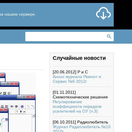
на нашем сервере.
Случайные новости
[20.06.2012]
Р и С
Анонс журнала Ремонт и
Сервис №6 2012г
[01.11.2011]
Схемотехнические решения
Регулирование
коэффициента передачи
усилителей на ОУ (ч.3)
[06.10.2011]
Радиолюбитель
Журнал Радиолюбитель №10
2010г