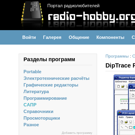
Портал радиолюбителей
Войти
Галерея
Общение
Компоненты
С
Программы
:
Разделы программ
DipTrace
Portable
Электротехнические расчёты
Графические редакторы
Литература
Программирование
САПР
Справочники
Просмоторщики
Разное
Добавить программу