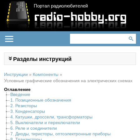
Портал радиолюбителей
Разделы инструкций
Инструкции
»
Компоненты
»
Условные графические обозначения на электрических схемах
Оглавление
Введение
1. Позиционные обозначения
2. Резисторы
3. Конденсаторы
4. Катушки, дроссели, трансформаторы
5. Выключатели и переключатели
6. Реле и соединители
7. Диоды, тиристоры, оптоэлектронные приборы
8. Транзисторы