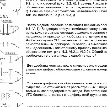
9.2
, а) или с точкой (
рис. 9.2
, б). Наружный экран
обозначают аналогично, но за пределами символа
г). Если же экраном служит сам металлический ба
так, как показано на
рис. 9.2
, д.
Часто в одном баллоне размещают несколько эле
9.3
, VL1). Входящие в такую комбинированную ла
используют в разных каскадах радиоэлектронного 
на схемах их приходится изображать отдельно и да
Чтобы не спутать УГО частей такой лампы с симв
самостоятельных приборов, их баллоны вычерчива
принадлежность к электронному прибору показыв
обозначении (см.
рис. 9.3
, VL2.1, VL2.2). Общий 
изображают в этом случае в одной из частей.
Для удобства монтажа возле символов электродов
указывают цифры, обозначающие условные номер
лампы.
Условные графические обозначения электронно-лу
существенно отличаются от рассмотренных. Общи
только символ подогревного катода. Все остально
УГО баллона, отражает специфику этой группы пр