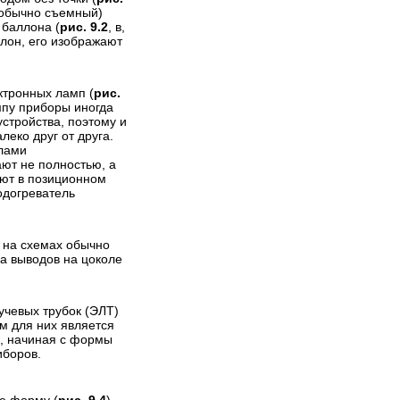
 (обычно съемный)
 баллона (
рис. 9.2
, в,
ллон, его изображают
ктронных ламп (
рис.
мпу приборы иногда
устройства, поэтому и
леко друг от друга.
олами
ют не полностью, а
ают в позиционном
подогреватель
 на схемах обычно
а выводов на цоколе
чевых трубок (ЭЛТ)
м для них является
е, начиная с формы
иборов.