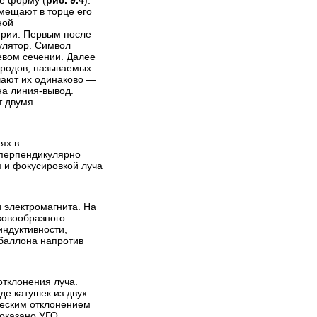
е форму (
рис. 9.4
).
мещают в торце его
ной
трии. Первым после
улятор. Символ
евом сечении. Далее
тродов, называемых
ачают их одинаково —
на линия-вывод.
т двумя
ях в
 перпендикулярно
м и фокусировкой луча
 электромагнита. На
ковообразного
индуктивности,
баллона напротив
отклонения луча.
е катушек из двух
ческим отклонением
показано УГО