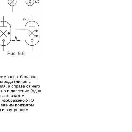
 символов баллона,
ктрода (линия с
ия, а справа от него
 но и давление (одна
ывают знаком,
6
изображено УГО
внешним поджигом
и и внутренним