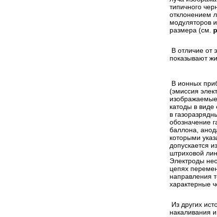
типичного чер
отклонением л
модуляторов и
размера (см.
р
В отличие от 
показывают жи
В ионных при
(эмиссия элект
изображаемые 
катоды в виде
в газоразрядн
обозначение г
баллона, анод
которыми ука
допускается и
штриховой лин
Электроды нео
цепях перемен
направления т
характерные че
Из других ист
накаливания и