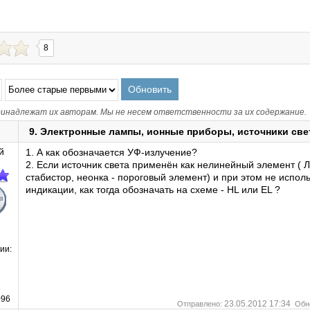
8
инадлежат их авторам. Мы не несем ответственности за их содержание.
9. Электронные лампы, ионные приборы, источники све
й
1. А как обозначается УФ-излучение?
2. Если источник света применён как нелинейный элемент ( Л
стабистор, неонка - пороговый элемент) и при этом не испол
индикации, как тогда обозначать на схеме - HL или EL ?
ии:
к
96
23.05.2012 17:34
Отправлено:
Обн