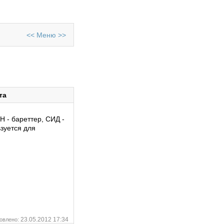
<<
Меню
>>
та
Н - бареттер, СИД -
ьзуется для
23.05.2012 17:34
овлено: