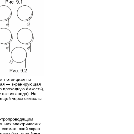
ее потенциал по
орая — экранирующая
о проходную ёмкость),
тые из анода). На
дящей через символы
ектропроводящим
ешних электрических
 схемах такой экран
дом без точки (
рис.