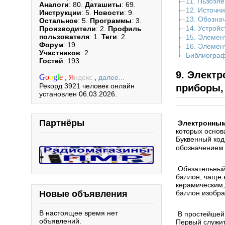
11. Пьзоэл
Аналоги
: 80.
Даташиты
: 69.
12. Источни
Инструкции
: 5.
Новости
: 9.
13. Обозна
Остальное
: 5.
Программы
: 3.
14. Устройс
Производители
: 2.
Профиль
пользователя
: 1.
Теги
: 2.
15. Элемен
Форум
: 19.
16. Элемен
Участников
: 2
Библиограф
Гостей
: 193
9. Элект
G
o
o
g
l
e
,
Я
ндекс
,
далее...
Рекорд 3921 человек онлайн
приборы,
установлен 06.03.2026.
Партнёры
Электронны
которых основ
Буквенный ко
обозначением 
Обязательный
баллон, чаще 
керамическим,
Новые объявления
баллон изобра
В настоящее время нет
В простейшей 
объявлений.
Первый служит