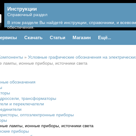
Инструкции
Справочный раздел
В этом разделе Вы найдетё инструкции, справочники, и всево
обеспечения.
ервисы
Скачать
Статьи
Магазин
Ещё...
Компоненты
»
Условные графические обозначения на электрически
е лампы, ионные приборы, источники света
нные обозначения
ы
аторы
, дроссели, трансформаторы
тели и переключатели
соединители
тиристоры, оптоэлектронные приборы
торы
нные лампы, ионные приборы, источники света
ческие приборы