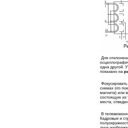
Для отклонени
осциллографич
одна другой. 
показано на
ри
Фокусировать 
схемах это по
магнита) или 
состоящую из 
места, отведе
В телевизионн
Кадровые и ст
полуокружност
луча изобража