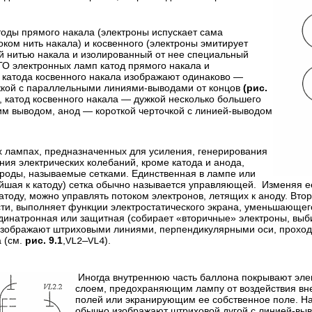
оды прямого накала (электроны испускает сама
оком нить накала) и косвенного (электроны эмитирует
 нитью накала и изолированный от нее специальный
УГО электронных ламп катод прямого накала и
 катода косвенного накала изображают одинаково —
жкой с параллельными линиями-выводами от концов
(рис.
), катод косвенного накала — дужкой несколько большего
им выводом, анод — короткой черточкой с линией-выводом
 лампах, предназначенных для усиления, генерирования
ния электрических колебаний, кроме катода и анода,
роды, называемые сетками. Единственная в лампе или
йшая к катоду) сетка обычно называется управляющей. Изменяя 
атоду, можно управлять потоком электронов, летящих к аноду. Вт
ости, выполняет функции электростатического экрана, уменьшающег
динатронная или защитная (собирает «вторичные» электроны, выби
изображают штриховыми линиями, перпендикулярными оси, прохо
 (см.
рис. 9.1
,
).
VL2—VL4
Иногда внутреннюю часть баллона покрывают эл
слоем, предохраняющим лампу от воздействия вн
полей или экранирующим ее собственное поле. На
обычно изображают штриховой дугой с линией-выво