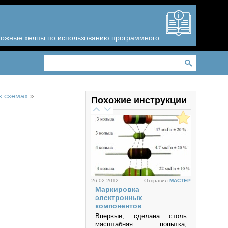
зможные хелпы по использованию программного
х схемах
»
Похожие инструкции
26.02.2012
Отправил
MACTEP
Маркировка
электронных
компонентов
Впервые, сделана столь
масштабная попытка,