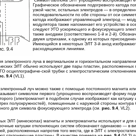
Символ баллона ЭЛТ упрощенно воспроизводит е
Графическое обозначение подогревного катода по
узкой части, остальных электродов — в определен
последовательности по обе стороны от оси симме
катода изображают управляющий электрод — мод
модулятора также напоминает его устройство в ос
следуют УГО ускоряющего и фокусирующего элек
также анодами (соответственно 1-й и 2-й). Обозн
двумя штрихами, к одному из которых присоедине
Имеющийся в некоторых ЭЛТ 3-й анод изображаю
расходящимися линиями.
я электронного луча в вертикальном и горизонтальном направлени
еских ЭЛТ обычно используют две пары пластин, расположенных
УГО осциллографиче-ской трубки с электростатическим отклонение
с. 9.4
(VL1).
электронный луч можно также с помощью постоянного магнита или
казывают символом первого (упрощенно воспроизводят форму под
второго (электромагнит в подобном случае изображают как катушку 
трех полуокружностей), помещенным с наружной стороны контура 
нного для символа фокусирующего электрода (см.
рис. 9.4
, VL2).
ых ЭЛТ (кинескопах) магниты и электромагниты используют и для 
рочные катушки отклоняющих систем обозначают одинаково — в вид
ей, расположенных напротив того места, где в ЭЛТ с электростати
ют отклоняющие пластины. В качестве примера на
рис. 9.4
(VL3) 