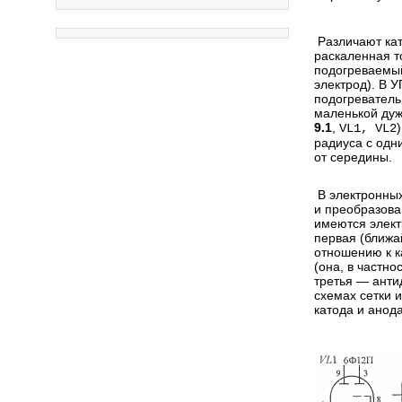
Различают кат
раскаленная т
подогреваемый
электрод). В 
подогреватель
маленькой ду
9.1
,
VL1, VL2
радиуса с одн
от середины.
В электронных
и преобразова
имеются элект
первая (ближа
отношению к к
(она, в частн
третья — анти
схемах сетки 
катода и анода