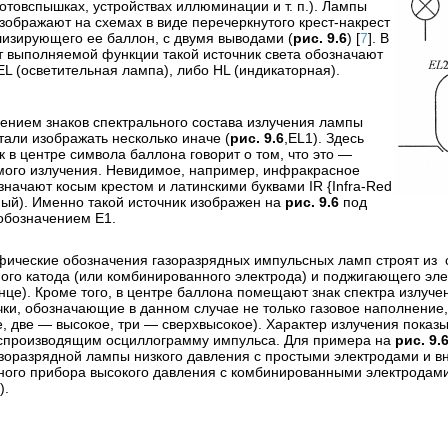
отовспышках, устройствах иллюминации и т. п.). Лампы
зображают на схемах в виде перечеркнутого крест-накрест
лизирующего ее баллон, с двумя выводами (
рис. 9.6
) [
7
]. В
т выполняемой функции такой источник света обозначают
EL (осветительная лампа), либо HL (индикаторная).
дением знаков спектрального состава излучения лампы
тали изображать несколько иначе (
рис. 9.6
,EL1). Здесь
к в центре символа баллона говорит о том, что это —
мого излучения. Невидимое, например, инфракрасное
значают косым крестом и латинскими буквами IR {Infra-Red
й). Именно такой источник изображен на
рис. 9.6
под
обозначением E1.
фические обозначения газоразрядных импульсных ламп строят из
ого катода (или комбинированного электрода) и поджигающего эле
нце). Кроме того, в центре баллона помещают знак спектра излучен
чки, обозначающие в данном случае не только газовое наполнение,
е, две — высокое, три — сверхвысокое). Характер излучения показ
спроизводящим осциллограмму импульса. Для примера на
рис. 9.
зоразрядной лампы низкого давления с простыми электродами и 
бного прибора высокого давления с комбинированными электродам
).