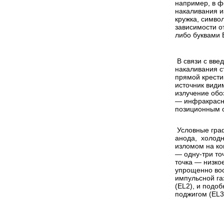
например, в ф
накаливания и
кружка, симво
зависимости о
либо буквами 
В связи с вве
накаливания с
прямой крести
источник види
излучение обо
— инфракрасны
позиционным 
Условные гра
анода, холодн
изломом на ко
— одну-три то
точка — низко
упрощенно во
импульсной га
(EL2), и подо
поджигом (EL3