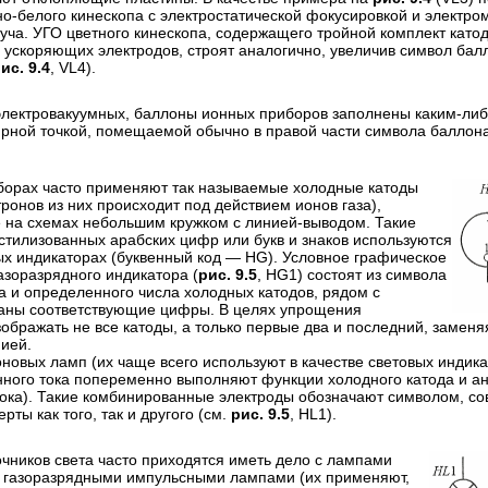
но-белого кинескопа с электростатической фокусировкой и электр
уча. УГО цветного кинескопа, содержащего тройной комплект катод
 ускоряющих электродов, строят аналогично, увеличив символ бал
ис. 9.4
, VL4).
электровакуумных, баллоны ионных приборов заполнены каким-либ
рной точкой, помещаемой обычно в правой части символа баллона
борах часто применяют так называемые холодные катоды
ронов из них происходит под действием ионов газа),
на схемах небольшим кружком с линией-выводом. Такие
 стилизованных арабских цифр или букв и знаков используются
ых индикаторах (буквенный код — HG). Условное графическое
азоразрядного индикатора (
рис. 9.5
, HG1) состоят из символа
а и определенного числа холодных катодов, рядом с
заны соответствующие цифры. В целях упрощения
зображать не все катоды, а только первые два и последний, замен
ией.
новых ламп (их чаще всего используют в качестве световых индика
ного тока попеременно выполняют функции холодного катода и ан
ока). Такие комбинированные электроды обозначают символом, 
рты как того, так и другого (см.
рис. 9.5
, HL1).
очников света часто приходятся иметь дело с лампами
 газоразрядными импульсными лампами (их применяют,