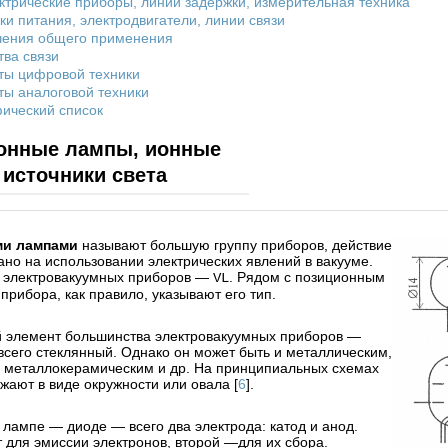
ектрические приборы, линии задержки, измерительная техника
ки питания, электродвигатели, линии связи
чения общего применения
тва связи
ты цифровой техники
ты аналоговой техники
ический список
ронные лампы, ионные
 источники света
ми лампами
называют большую группу приборов, действие
ано на использовании электрических явлений в вакууме.
д электровакуумных приборов —
. Рядом с позиционным
VL
прибора, как правило, указывают его тип.
 элемент большинства электровакуумных приборов —
всего стеклянный. Однако он может быть и металлическим,
 металлокерамическим и др. На принципиальных схемах
жают в виде окружности или овала [
6
].
лампе — диоде — всего два электрода: катод и анод.
 для эмиссии электронов, второй —для их сбора.