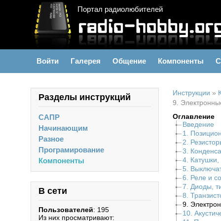
Портал радиолюбителей
Войти
Галерея
Общение
Компоненты
С
Инструкции
»
Разделы инструкций
9. Электронны
Оглавление
САПР
Введение
Начинающим
1. Позицио
Разное
2. Резистор
Програмирование
3. Конденс
4. Катушки
Компоненты
5. Выключа
6. Реле и 
7. Диоды, 
В сети
8. Транзис
9. Электро
Пользователей
: 195
10. Акусти
Из них просматривают: