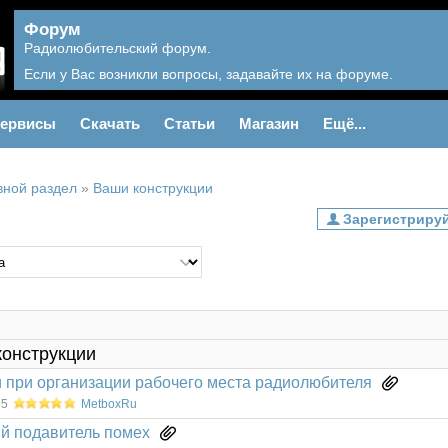
Форум
Радиолюбительский форум.
Если у Вас возникли вопросы, задавайте их на форуме.
ервисы
Скачать
Статьи
Магазин
Ещё...
вной раздел
»
Ваши конструкции
конструкции
 при организации рабочего места радиолюбителя
55
MetboxRu
й подавитель помех