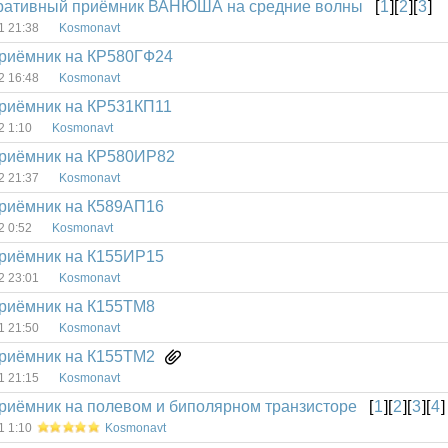
ративный приёмник ВАНЮША на средние волны
[
1
][
2
][
3
]
1 21:38
Kosmonavt
риёмник на КР580ГФ24
2 16:48
Kosmonavt
риёмник на КР531КП11
2 1:10
Kosmonavt
риёмник на КР580ИР82
2 21:37
Kosmonavt
риёмник на К589АП16
2 0:52
Kosmonavt
риёмник на К155ИР15
2 23:01
Kosmonavt
риёмник на К155ТМ8
1 21:50
Kosmonavt
риёмник на К155ТМ2
1 21:15
Kosmonavt
риёмник на полевом и биполярном транзисторе
[
1
][
2
][
3
][
4
]
1 1:10
Kosmonavt