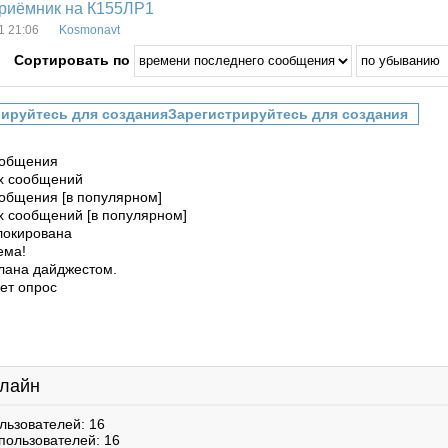
риёмник на К155ЛР1
1 21:06
Kosmonavt
Сортировать по
Зарегистрируйтесь для создания
ообщения
х сообщений
общения [в популярном]
х сообщений [в популярном]
локирована
ема!
лана дайджестом.
ет опрос
нлайн
льзователей: 16
пользователей: 16