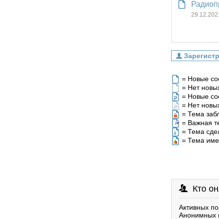
Радиоп
29.12.202
= Новые с
= Нет новы
= Новые со
= Нет новы
= Тема заб
= Важная т
= Тема сде
= Тема име
Кто о
Активных по
Анонимных 