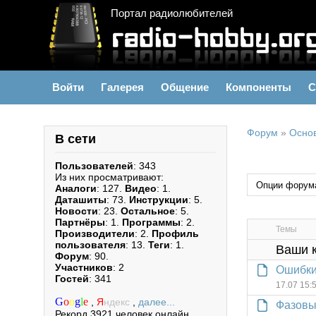
Портал радиолюбителей
Войти
Галерея
Общение
Компоненты
С
Форум
»
Осно
В сети
Пользователей
: 343
Из них просматривают:
Аналоги
: 127.
Видео
: 1.
Даташиты
: 73.
Инструкции
: 5.
Новости
: 23.
Остальное
: 5.
Партнёры
: 1.
Программы
: 2.
Темы
Производители
: 2.
Профиль
пользователя
: 13.
Теги
: 1.
Ваши 
Форум
: 90.
Участников
: 2
Ошибки
Гостей
: 341
17.07 15:
G
o
o
g
l
e
,
Я
ндекс
,
далее...
Фазовы
Рекорд 3921 человек онлайн