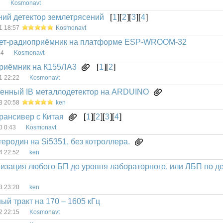
2
Kosmonavt
ий детектор землетрясений
[
1
][
2
][
3
][
4
]
1 18:57
Kosmonavt
ет-радиоприёмник на платформе ESP-WROOM-32
14
Kosmonavt
риёмник на К155ЛА3
[
1
][
2
]
1 22:22
Kosmonavt
енный IB металлодетектор на ARDUINO
3 20:58
ken
рансивер с Китая
[
1
][
2
][
3
][
4
]
0 0:43
Kosmonavt
еродин на Si5351, без котроллера.
4 22:52
ken
изация любого БП до уровня лабораторного, или ЛБП по д
3 23:20
ken
й тракт на 170 – 1605 кГц
2 22:15
Kosmonavt