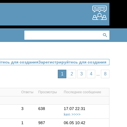
Зарегистрируйтесь для создания
1
2
3
4
8
...
Ответы
Просмотры
Последнее сообщение
3
638
17.07 22:31
ken
1
987
06.05 10:42