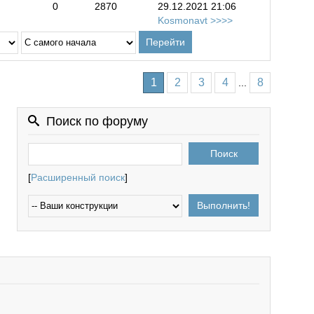
0
2870
29.12.2021 21:06
Kosmonavt
1
2
3
4
8
...
Поиск по форуму
[
Расширенный поиск
]