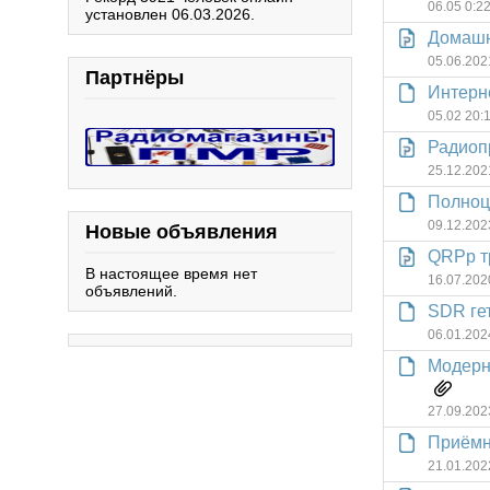
06.05 0:2
установлен 06.03.2026.
Домашн
05.06.202
Партнёры
Интерн
05.02 20:
Радиоп
25.12.202
Полноц
09.12.202
Новые объявления
QRPp т
В настоящее время нет
16.07.202
объявлений.
SDR гет
06.01.202
Модерн
27.09.202
Приёмны
21.01.202