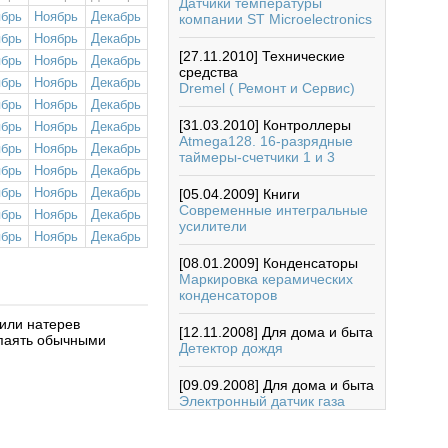
Датчики температуры
ябрь
Ноябрь
Декабрь
компании ST Microelectronics
ябрь
Ноябрь
Декабрь
[27.11.2010]
Технические
ябрь
Ноябрь
Декабрь
средства
ябрь
Ноябрь
Декабрь
Dremel ( Ремонт и Сервис)
ябрь
Ноябрь
Декабрь
[31.03.2010]
Контроллеры
ябрь
Ноябрь
Декабрь
Atmega128. 16-разрядные
ябрь
Ноябрь
Декабрь
таймеры-счетчики 1 и 3
ябрь
Ноябрь
Декабрь
ябрь
Ноябрь
Декабрь
[05.04.2009]
Книги
Современные интегральные
ябрь
Ноябрь
Декабрь
усилители
ябрь
Ноябрь
Декабрь
[08.01.2009]
Конденсаторы
Маркировка керамических
конденсаторов
или натерев
[12.11.2008]
Для дома и быта
паять обычными
Детектор дождя
[09.09.2008]
Для дома и быта
Электронный датчик газа