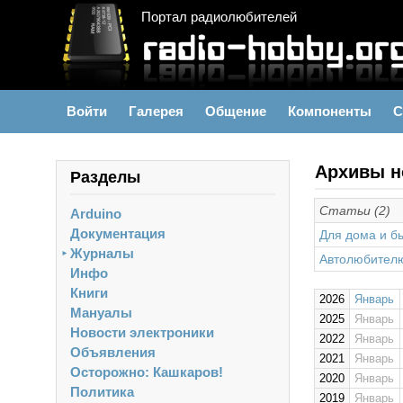
Портал радиолюбителей
Войти
Галерея
Общение
Компоненты
С
Архивы н
Разделы
Статьи (2)
Arduino
Документация
Для дома и б
Журналы
►
Автолюбител
Инфо
Книги
2026
Январь
Мануалы
2025
Январь
Новости электроники
2022
Январь
Объявления
2021
Январь
Осторожно: Кашкаров!
2020
Январь
Политика
2019
Январь