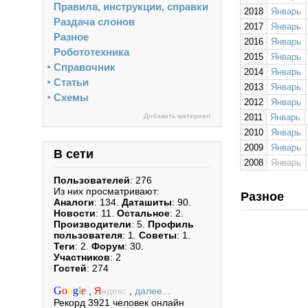
Правила, инструкции, справки
2018
Январь
Раздача слонов
2017
Январь
Разное
2016
Январь
Робототехника
2015
Январь
Справочник
►
2014
Январь
Статьи
►
2013
Январь
Схемы
►
2012
Январь
Добавить материал
2011
Январь
2010
Январь
2009
Январь
В сети
2008
Январь
Пользователей
: 276
Из них просматривают:
Разное
Аналоги
: 134.
Даташиты
: 90.
Новости
: 11.
Остальное
: 2.
Производители
: 5.
Профиль
пользователя
: 1.
Советы
: 1.
Теги
: 2.
Форум
: 30.
Участников
: 2
Гостей
: 274
G
o
o
g
l
e
,
Я
ндекс
,
далее...
Рекорд 3921 человек онлайн