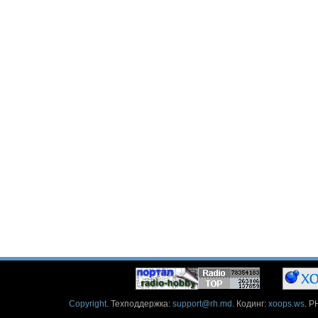
Copyright
. Техподдержка:
support@rh.md
. Кодинг:
xoops.ws
. P