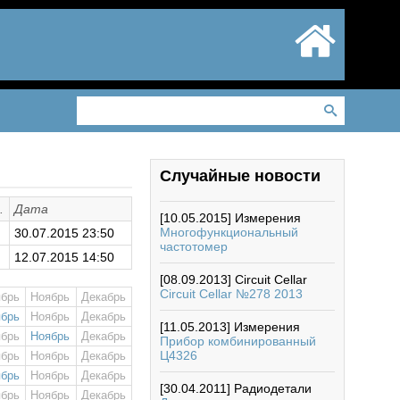
Случайные новости
.
Дата
[10.05.2015]
Измерения
Многофункциональный
30.07.2015 23:50
частотомер
12.07.2015 14:50
[08.09.2013]
Circuit Cellar
Circuit Cellar №278 2013
ябрь
Ноябрь
Декабрь
ябрь
Ноябрь
Декабрь
[11.05.2013]
Измерения
ябрь
Ноябрь
Декабрь
Прибор комбинированный
Ц4326
ябрь
Ноябрь
Декабрь
ябрь
Ноябрь
Декабрь
[30.04.2011]
Радиодетали
ябрь
Ноябрь
Декабрь