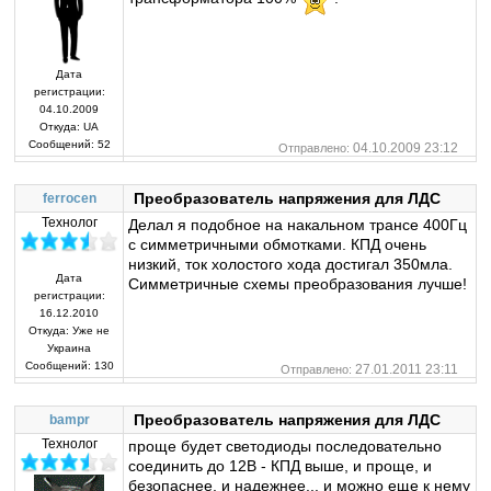
Дата
регистрации:
04.10.2009
Откуда:
UA
Сообщений:
52
04.10.2009 23:12
Отправлено:
Преобразователь напряжения для ЛДС
ferrocen
Технолог
Делал я подобное на накальном трансе 400Гц
с симметричными обмотками. КПД очень
низкий, ток холостого хода достигал 350мла.
Дата
Симметричные схемы преобразования лучше!
регистрации:
16.12.2010
Откуда:
Уже не
Украина
Сообщений:
130
27.01.2011 23:11
Отправлено:
Преобразователь напряжения для ЛДС
bampr
Технолог
проще будет светодиоды последовательно
соединить до 12В - КПД выше, и проще, и
безопаснее, и надежнее... и можно еще к нему