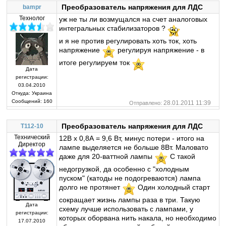
Преобразователь напряжения для ЛДС
bampr
Технолог
уж не ты ли возмущался на счет аналоговых
интегральных стабилизаторов ?
и я не против регулировать хоть ток, хоть
напряжение
регулируя напряжение - в
итоге регулируем ток
Дата
регистрации:
03.04.2010
Откуда:
Украина
Сообщений:
160
28.01.2011 11:39
Отправлено:
Преобразователь напряжения для ЛДС
T112-10
Технический
12В х 0,8А = 9,6 Вт, минус потери - итого на
Директор
лампе выделяется не больше 8Вт. Маловато
даже для 20-ваттной лампы
С такой
недогрузкой, да особенно с "холодным
пуском" (катоды не подогреваются) лампа
долго не протянет
Один холодный старт
сокращает жизнь лампы раза в три. Такую
Дата
схему лучше использовать с лампами, у
регистрации:
которых оборвана нить накала, но необходимо
17.07.2010