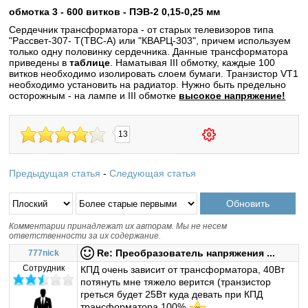
обмотка 3 - 600 витков - ПЭВ-2 0,15-0,25 мм
Сердечник трансформатора - от старых телевизоров типа
"Рассвет-307- Т(ТВС-А) или "КВАРЦ-303", причем используем
только одну половинку сердечника. Данные трансформатора
приведены в
таблице
. Наматывая III обмотку, каждые 100
витков необходимо изолировать слоем бумаги. Транзистор VT1
необходимо установить на радиатор. Нужно быть предельно
осторожным - на лампе и III обмотке
высокое напряжение!
13
Предыдущая статья
-
Следующая статья
Комментарии принадлежат их авторам. Мы не несем
ответственности за их содержание.
Re: Преобразователь напряжения ...
777nick
Сотрудник
КПД очень зависит от трансформатора, 40Вт
потянуть мне тяжело верится (транзистор
греться будет 25Вт куда девать при КПД
трансформатора 100%
.