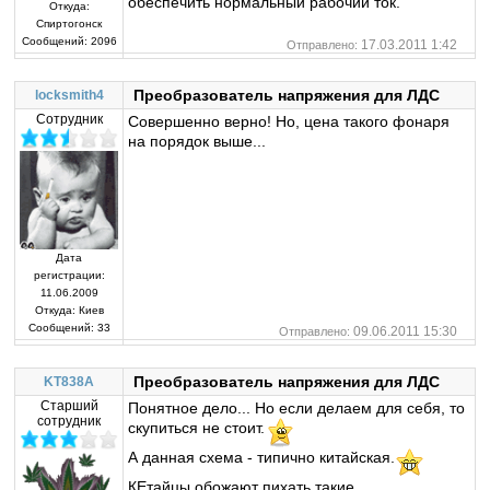
обеспечить нормальный рабочий ток.
Откуда:
Спиртогонск
Сообщений:
2096
17.03.2011 1:42
Отправлено:
Преобразователь напряжения для ЛДС
locksmith4
Сотрудник
Совершенно верно! Но, цена такого фонаря
на порядок выше...
Дата
регистрации:
11.06.2009
Откуда:
Киев
Сообщений:
33
09.06.2011 15:30
Отправлено:
Преобразователь напряжения для ЛДС
KT838A
Старший
Понятное дело... Но если делаем для себя, то
сотрудник
скупиться не стоит.
А данная схема - типично китайская.
КЕтайцы обожают пихать такие