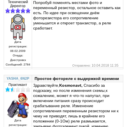
Технический
Попробуй поменять местами фото и
Директор
переменный резистор, остальное оставить как
есть. По идее при освещении днём
фоторезистора его сопротивление
уменьшится и откроет транзистор, а реле
сработает.
Дата
регистрации:
08.02.2009
Откуда:
Днестровск
Сообщений:
2784
10.04.2018 11:35
Отправлено:
Простое фотореле с выдержкой времени
YASHA_6N2P
Практикант
Здравствуйте,
Kosmonavt,
Спасибо за
подсказку, но после изменения схемы,к
сожалению, может я что-то напутал, при
включении питания сразу происходит
срабатывание реле. Изменение
сопротивления переменным резистором ни к
чему не приводят, лишь в крайнем его
положении (0-1Ом) реле размыкается,
Дата
регистрации:
закрываю фотоэлемент рукой, изменяю