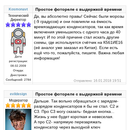
Простое фотореле с выдержкой времени
Kosmonavt
Технический
Да, вы абсолютно правы! Сейчас были морозы
Директор
(-9 градусов) и они повлияли на ёмкость
времязадающих конденсаторов, так как время
включения уменьшилось с одного часа до 40
минут. И по этой причине стал искать другие
схемы, где используется счётчик на К561ИЕ16
(её аналог уже заказал из Китая). Если есть
ещё что-то, пожалуйста, пишите. Важна любая
Дата
информация!
регистрации:
08.02.2009
Откуда:
Днестровск
Сообщений:
2784
16.01.2018 19:51
Отправлено:
Простое фотореле с выдержкой времени
evildesign
Модератор
Дальше. Так вольно обращаться с зарядом-
разрядом конденсаторов я бы не стал. С2 и
С3. Про С3 могу сказать- бедная кнопка...
Жизнь у нее будет короткая и невеселая.
А про С2- напрямую перезаряжать
конденсатор через выходной ключ