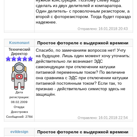
сделать из двух делителей и компаратора.
Один делитель- с проволочным резистором, а
второй с фоторезистором. Тогда будет гораздо
надежнее.
16.01.2018 20:43
Отправлено:
Простое фотореле с выдержкой времени
Kosmonavt
Технический
Спасибо, по замечаниям вопросов нет! Учту
Директор
на будущее. Лишь один момент хочу уточнить:
действительно ли возникает ЭДС
самоиндукции при отключении катушки
питаемой переменным током? По величине
она сравнима с ЭДС при отключении катушки
питаемой постоянным током? Если так, то
признаю - действительно симистор здесь не
Дата
защищён.
регистрации:
08.02.2009
Откуда:
Днестровск
Сообщений:
2784
16.01.2018 22:54
Отправлено:
Простое фотореле с выдержкой времени
evildesign