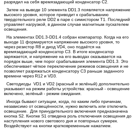
разрядил на себя времязадающий конденсатор С2.
Затем на выводе 10 элемента DD1.3 появляется напряжение
высокого уровня, которое приводит к срабатыванию
твердотельного реле DD2 в паре с симистором Т1. Последний
управляет нагрузкой, в данном случае магнитным пускателем
освещения.
На элементах DD1.3-DD1.4 собран компаратор. Когда на его
выходе 11 формируется напряжение высокого уровня, то
через резистор R8 и диод VD4, оно подаётся на
времязадающий конденсатор С3. В итоге конденсатор
заряжается, и напряжение на его выводах оказывается на
порядок выше, чем порог срабатывания элемента DD1.3. Это
обеспечивает чёткое переключение режимов освещения и не
позволяет разряжаться конденсатору С3 раньше заданного
времени через R12 и VD3.
Светодиоды VD1 и VD2 (красный и зелёный) дополнительно
указывают на режим работы устройства: красный - освещение
включено, зелёный - режим ожидания.
Иногда бывают ситуации, когда, по каким либо причинам,
независимо от освещённости, нужно включить или отключить
освещение. Для принудительного включения предназначена
кнопка S2. Кнопке S1 отведена роль отключения освещения до
наступления нового светового дня и повторных сумерек.
Воздействуют на кнопки кратковременным нажатием.