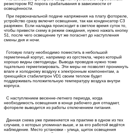
резистором R2 порога срабатывания в зависимости от
освещённости.
При первоначальной подаче напряжения на плату фотореле,
устройство сразу включит освещение, так как конденсатор С3
разряжен. Если наладка происходит в светлое время суток то,
чтобы привести схему в режим ожидания, нужно нажать кнопку
S1, после чего освещение тут же погаснет до наступления
смены дня и ночи.
Готовую плату необходимо поместить в небольшой
герметичный корпус, например из оргстекла, через который
хорошо видны светодиоды. Вывода проводов нужно тоже
тщательно герметизировать. Эти меры не позволят проникнуть
влаге и холодному воздуху к электронным компонентам, а
греющийся стабилитрон VD1 своим теплом будет
поддерживать положительную температуру воздуха внутри
корпуса.
С наступлением весенне-летнего периода, когда
необходимость освещения в конце рабочего дня отпадает,
фотореле выводится из работы отключением питания.
Данная схема уже применяется на практике в одном из тех
случаев, о которых упоминал выше, и за его работой ведётся
наблюдение. Место установки - улица, щиток освещения