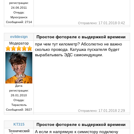
регистрации:
24.06.2011
Откуда:
Мухосранск
Сообщений:
2714
17.01.2018 0:42
Отправлено:
Простое фотореле с выдержкой времени
evildesign
Модератор
при чем тут километр? Абсолютно не важно
сколько провода. Катушка пускателя будет
вырабатывать ЭДС самоиндукции.
Дата
регистрации:
26.01.2010
Откуда:
Тирасполь
Сообщений:
3927
17.01.2018 2:29
Отправлено:
Простое фотореле с выдержкой времени
KT315
Технический
А если я напрямую к симистору подключу