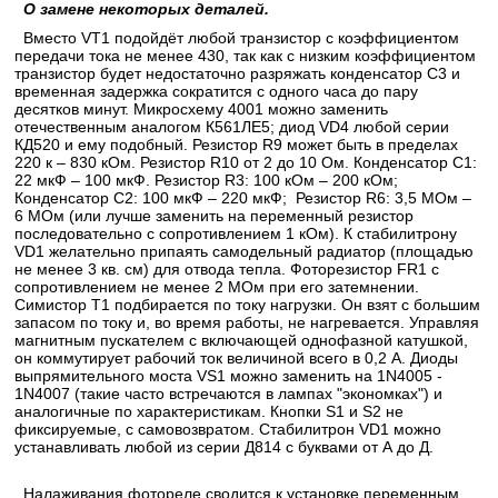
О замене некоторых деталей.
Вместо VT1 подойдёт любой транзистор с коэффициентом
передачи тока не менее 430, так как с низким коэффициентом
транзистор будет недостаточно разряжать конденсатор С3 и
временная задержка сократится с одного часа до пару
десятков минут. Микросхему 4001 можно заменить
отечественным аналогом К561ЛЕ5; диод VD4 любой серии
КД520 и ему подобный. Резистор R9 может быть в пределах
220 к – 830 кОм. Резистор R10 от 2 до 10 Ом. Конденсатор С1:
22 мкФ – 100 мкФ. Резистор R3: 100 кОм – 200 кОм;
Конденсатор С2: 100 мкФ – 220 мкФ; Резистор R6: 3,5 МОм –
6 МОм (или лучше заменить на переменный резистор
последовательно с сопротивлением 1 кОм). К стабилитрону
VD1 желательно припаять самодельный радиатор (площадью
не менее 3 кв. см) для отвода тепла. Фоторезистор FR1 с
сопротивлением не менее 2 МОм при его затемнении.
Симистор Т1 подбирается по току нагрузки. Он взят с большим
запасом по току и, во время работы, не нагревается. Управляя
магнитным пускателем с включающей однофазной катушкой,
он коммутирует рабочий ток величиной всего в 0,2 А. Диоды
выпрямительного моста VS1 можно заменить на 1N4005 -
1N4007 (такие часто встречаются в лампах "экономках") и
аналогичные по характеристикам. Кнопки S1 и S2 не
фиксируемые, с самовозвратом. Стабилитрон VD1 можно
устанавливать любой из серии Д814 с буквами от А до Д.
Налаживания фотореле сводится к установке переменным