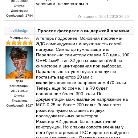
08.02.2009
условиям, не желательно.
Откуда:
Днестровск
Сообщений:
2784
16.01.2018 20:29
Отправлено:
Простое фотореле с выдержкой времени
evildesign
Модератор
А теперь подробнее. Основная проблема-
ЭДС самоиндукции+ индуктивность самой
нагрузки. Симистор нужно защитить.
Параллельно симистору ставим RC цепь, 100
Ом+0,1мкФ тип X2 для снижения dV/dt на
симисторе и шунтирования при выбросах.
Параллельно катушке пускателя лучше
поставить варистор 20 мм с
Дата
квалификационным напряжением 470 вольт.
регистрации:
Теперь еще по схеме. На R9 будет
26.01.2010
напряжение более 300 вольт. По
Откуда:
документации максимальное напряжение на
Тирасполь
МЛТ-0,25 не более 200 вольт. Значит этот
Сообщений:
3927
резистор нужно составить из двух
последовательных резисторов.
Резистор R2 должен быть герметичной
конструкции. Но с таким сопротивлением у
него будет огромная ТКС и вряд-ли найдется
нужной конструкции. Поэтому схему надо