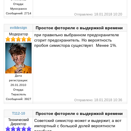
Откуда:
Мухосранск
Сообщений:
2714
18.01.2018 10:20
Отправлено:
Простое фотореле с выдержкой времени
evildesign
Модератор
при правильно выбранном предохранителе
сгорит предохранитель. Но вероятность
пробоя симистора существует. Менее 1%.
Дата
регистрации:
26.01.2010
Откуда:
Тирасполь
Сообщений:
3927
18.01.2018 10:36
Отправлено:
Простое фотореле с выдержкой времени
T112-10
Технический
Советский симистор может и выдержит, а вот
Директор
импортный с большой долей вероятности