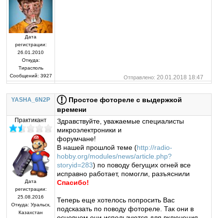
Дата
регистрации:
26.01.2010
Откуда:
Тирасполь
Сообщений:
3927
20.01.2018 18:47
Отправлено:
Простое фотореле с выдержкой
YASHA_6N2P
времени
Практикант
Здравствуйте, уважаемые специалисты
микроэлектроники и
форумчане!
В нашей прошлой теме (
http://radio-
hobby.org/modules/news/article.php?
storyid=283
) по поводу бегущих огней все
исправно работает, помогли, разъяснили
Спасибо!
Дата
регистрации:
25.08.2016
Теперь еще хотелось попросить Вас
Откуда:
Уральск,
подсказать по поводу фотореле. Так они в
Казахстан
основном они используются для включения