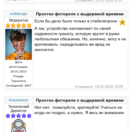
16.01.2018 11:07
Отправлено:
Простое фотореле с выдержкой времени
evildesign
Модератор
Если бы дело было только в стабилитроне
А так, устройство напоминает по своей
надежности гранату, которую крутит в руках
любопытная обезьянка. Но, конечно, могу и не
критиковать- переделывать же вряд ли
захочется.
Дата
регистрации:
26.01.2010
Откуда:
Тирасполь
Сообщений:
3927
16.01.2018 19:06
Отправлено:
Простое фотореле с выдержкой времени
Kosmonavt
Технический
Нет-нет, пожалуйста, критикуйте! Учиться ни
Директор
когда не поздно, а нужно. Я весь во внимании.