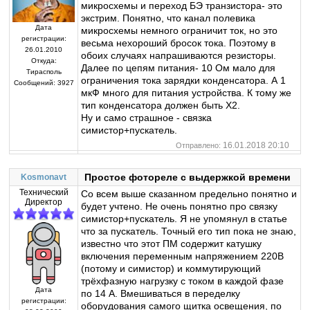
микросхемы и переход БЭ транзистора- это
экстрим. Понятно, что канал полевика
Дата
микросхемы немного ограничит ток, но это
регистрации:
весьма нехороший бросок тока. Поэтому в
26.01.2010
обоих случаях напрашиваются резисторы.
Откуда:
Далее по цепям питания- 10 Ом мало для
Тирасполь
ограничения тока зарядки конденсатора. А 1
Сообщений:
3927
мкФ много для питания устройства. К тому же
тип конденсатора должен быть X2.
Ну и само страшное - связка
симистор+пускатель.
16.01.2018 20:10
Отправлено:
Простое фотореле с выдержкой времени
Kosmonavt
Технический
Со всем выше сказанном предельно понятно и
Директор
будет учтено. Не очень понятно про связку
симистор+пускатель. Я не упомянул в статье
что за пускатель. Точный его тип пока не знаю,
известно что этот ПМ содержит катушку
включения переменным напряжением 220В
(потому и симистор) и коммутирующий
трёхфазную нагрузку с током в каждой фазе
Дата
по 14 А. Вмешиваться в переделку
регистрации:
оборудования самого щитка освещения, по