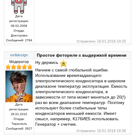
Дата
регистрации:
08.02.2009
Откуда:
Днестровск
Сообщений:
2784
16.01.2018 19:20
Отправлено:
Простое фотореле с выдержкой времени
evildesign
Модератор
Ну держись
Начнем с самой глобальной ошибки.
Использование времязадающего
электролитического конденсатора в широком
диапазоне температур эксплуатации. Емкость
электролитического конденсатора, в
зависимости от типа может меняться до 20(!)
раз во всем диапазоне температур. Поэтому
Дата
используют более стабильные типы
регистрации:
конденсаторов меньшей емкости. Имеет
26.01.2010
смысл, например, К176ИЕ5 использовать.
Откуда:
Генератор + счетчик.
Тирасполь
Сообщений:
3927
16.01.2018 19:38
Отправлено: