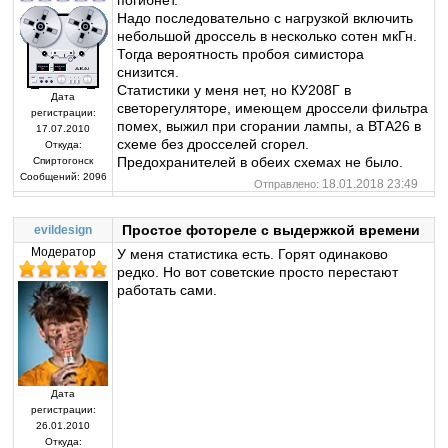
погибнет.
Надо последовательно с нагрузкой включить
небольшой дроссель в несколько сотен мкГн.
Тогда вероятность пробоя симистора
снизится.
Статистики у меня нет, но КУ208Г в
Дата
светорегуляторе, имеющем дроссели фильтра
регистрации:
помех, выжил при сгорании лампы, а ВТА26 в
17.07.2010
схеме без дросселей сгорел.
Откуда:
Предохранителей в обеих схемах не было.
Спиртогонск
Сообщений:
2096
18.01.2018 23:49
Отправлено:
Простое фотореле с выдержкой времени
evildesign
Модератор
У меня статистика есть. Горят одинаково
редко. Но вот советские просто перестают
работать сами.
Дата
регистрации:
26.01.2010
Откуда: