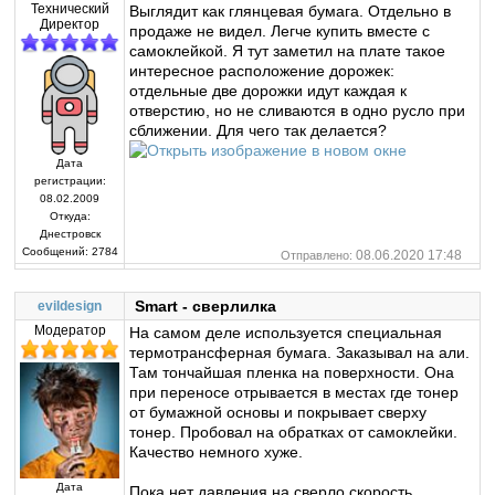
Технический
Выглядит как глянцевая бумага. Отдельно в
Директор
продаже не видел. Легче купить вместе с
самоклейкой. Я тут заметил на плате такое
интересное расположение дорожек:
отдельные две дорожки идут каждая к
отверстию, но не сливаются в одно русло при
сближении. Для чего так делается?
Дата
регистрации:
08.02.2009
Откуда:
Днестровск
Сообщений:
2784
08.06.2020 17:48
Отправлено:
Smart - сверлилка
evildesign
Модератор
На самом деле используется специальная
термотрансферная бумага. Заказывал на али.
Там тончайшая пленка на поверхности. Она
при переносе отрывается в местах где тонер
от бумажной основы и покрывает сверху
тонер. Пробовал на обратках от самоклейки.
Качество немного хуже.
Дата
Пока нет давления на сверло скорость