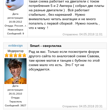
такая схема работает на двигатели с током
потребления 5 и 2 Ампера ( собрал две платы
на разные двигатели ) . Всё работает
стабильно , без нареканий . Нужно
Дата
регистрации:
внимательно читать анатации и не много
16.09.2012
попатеть с первой сборкой . Нужно понять ,
Откуда:
Россия , г.
что к чему !
Новосибирск
Сообщений:
9
04.05.2018 11:01
Отправлено:
Smart - сверлилка
evildesign
Модератор
Рад за вас. Только если посмотрите форум
другого сайта по аналоговой схеме Савова,
там кроме матов и танцев с бубном по этой
схеме мало что есть. Это Г тут не
обсуждается.
Дата
регистрации:
26.01.2010
Откуда:
Тирасполь
Сообщений:
3927
04.05.2018 20:31
Отправлено: