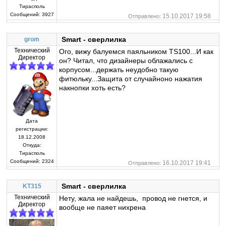
Тирасполь
Сообщений:
3927
15.10.2017 19:58
Отправлено:
Smart - сверлилка
grom
Технический
Ого, вижу балуемся паяльником TS100...И как
Директор
он? Читал, что дизайнеры облажались с
корпусом...держать неудобно такую
фитюльку...Защита от случайноно нажатия
накнопки хоть есть?
Дата
регистрации:
18.12.2008
Откуда:
Тирасполь
Сообщений:
2324
16.10.2017 19:41
Отправлено:
Smart - сверлилка
KT315
Технический
Нету, жала не найдешь, провод не гнется, и
Директор
вообще не паяет нихрена