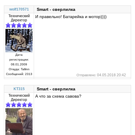
Smart - сверлилка
wolf170571
Технический
И правельно! Батарейка и мотор))))
Директор
Дата
регистрации:
08.01.2009
Откуда:
Tallinn
Сообщений:
2313
04.05.2018 20:42
Отправлено:
Smart - сверлилка
KT315
Технический
А что за схема савова?
Директор