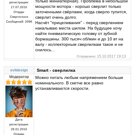
только миниатюрная). Проблема в небольшой
регистрации:
мощности мотора - хорошо сверлит только
17.07.2010
заточенными свёрлами, когда сверло тупится,
Откуда:
сверлит очень долго.
Спиртогонск
Сообщений:
2096
Насчёт "прицеливания" - перед сверлением
накалываю места шилом. На будущее хочу
найти пневматическую головку от зубной
бормашины. 300 тысяч об/мин и до 10 вт на
валу - коллекторным сверлилкам такое и не
снилось...
15.10.2017 19:13
Отправлено:
Smart - сверлилка
evildesign
Модератор
Можно питать любым напряжением больше
номинального. В скетче все равно
устанавливаются скорости.
Дата
регистрации:
26.01.2010
Откуда: