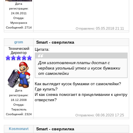
Дата
регистрации:
24.06.2011
Откуда:
Мухосранск
Сообщений:
2714
05.05.2018 21:11
Отправлено:
Smart - сверлилка
grom
Технический
Цитата:
Директор
Для изготовления платы достал с
чердака угольный утюг и кусок бумажки
от самоклейки
Как выглядит кусок бумажки от самоклейки?
Где купить?
Дата
И как схема помогает в прицеливании к центру
регистрации:
отверстия?
18.12.2008
Откуда:
Тирасполь
Сообщений:
2324
08.06.2020 17:25
Отправлено:
Smart - сверлилка
Kosmonavt