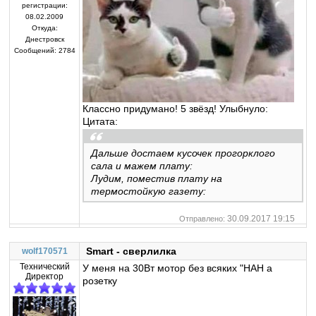
регистрации:
08.02.2009
Откуда:
Днестровск
Сообщений:
2784
Классно придумано! 5 звёзд! Улыбнуло:
Цитата:
Дальше достаем кусочек прогорклого
сала и мажем плату:
Лудим, поместив плату на
термостойкую газету:
30.09.2017 19:15
Отправлено:
Smart - сверлилка
wolf170571
Технический
У меня на 30Вт мотор без всяких "НАН а
Директор
розетку