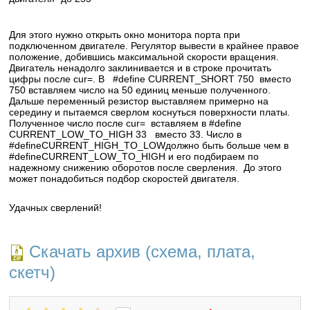
Для этого нужно открыть окно монитора порта при
подключенном двигателе. Регулятор вывести в крайнее правое
положение, добившись максимальной скорости вращения.
Двигатель ненадолго заклинивается и в строке прочитать
цифры после cur=. В #define CURRENT_SHORT 750 вместо
750 вставляем число на 50 единиц меньше полученного.
Дальше переменный резистор выставляем примерно на
середину и пытаемся сверлом коснуться поверхности платы.
Полученное число после cur= вставляем в #define
CURRENT_LOW_TO_HIGH 33 вместо 33. Число в
#defineCURRENT_HIGH_TO_LOWдолжно быть больше чем в
#defineCURRENT_LOW_TO_HIGH и его подбираем по
надежному снижению оборотов после сверления. До этого
может понадобиться подбор скоростей двигателя.
Удачных сверлений!
Скачать архив (схема, плата,
скетч)