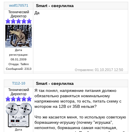
Smart - сверлилка
wolf170571
Технический
Да
Директор
Дата
регистрации:
08.01.2009
Откуда:
Tallinn
Сообщений:
2313
01.10.2017 12:50
Отправлено:
Smart - сверлилка
T112-10
Технический
Я так понял, напряжение питания должно
Директор
обязательно равняться номинальному
напряжению мотора, то есть, питать схему с
мотором на 12В от 35В нельзя?
Что же касается меня, то использую советскую
бормашинку-игрушку (почему "игрушка",
непонятно, бормашина самая настоящая,
Дата