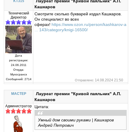
Лауреат премии "Кривой паяльник" А.П.
KT315
Кашкаров
Технический
Смотрите сколько букварей издал Кашкаров.
Директор
Он специалист во всех
сферах!
https://www.ozon.ru/person/kashkarov-a
... 143/category/knigi-16500/
Дата
регистрации:
24.06.2011
Откуда:
Мухосранск
Сообщений:
2714
14.08.2024 21:50
Отправлено:
Лауреат премии "Кривой паяльник" А.П.
MACTEP
Кашкаров
Администратор
Цитата:
Умный дом своими руками | Кашкаров
Андрей Петрович