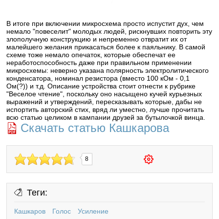
В итоге при включении микросхема просто испустит дух, чем
немало "повеселит" молодых людей, рискнувших повторить эту
злополучную конструкцию и непременно отвратит их от
малейшего желания прикасаться более к паяльнику. В самой
схеме тоже немало опечаток, которые обеспечат ее
неработоспособность даже при правильном применении
микросхемы: неверно указана полярность электролитического
конденсатора, номинал резистора (вместо 100 кОм - 0,1
Ом(?)) и т.д. Описание устройства стоит отнести к рубрике
"Веселое чтение", поскольку оно насыщено кучей курьезных
выражений и утверждений, пересказывать которые, дабы не
испортить авторский стих, вряд ли уместно, лучше прочитать
всю статью целиком в кампании друзей за бутылочкой винца.
Скачать статью Кашкарова
8
Теги:
Кашкаров
Голос
Усиление