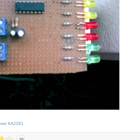
heet KA2281
10