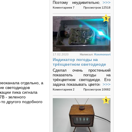
>>>
Поэтому неудивительно, что
задачи по диагностике
Коментариев 7
Просмотров 12518
исправности...
5
17.02.2020
Написал:
Kosmonavt
Индикатор погоды на
трёхцветном светодиоде
Сделал очень простенький
показатель погоды на
трёхцветном светодиоде. Его
реоканала отдельно, а
>>>
задача показывать цветом пять
ие светодиодов
состояний погоды на улице в
Коментариев 2
Просмотров 10682
кации пика сигнала
зависимости от температуры
7В - зеленого
холодно,...
5
-то другого подобного