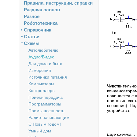
Правила, инструкции, справки
Раздача слонов
Разное
Робототехника
Справочник
►
Статьи
►
Схемы
▼
Автолюбителю
Аудио/Видео
Для дома и быта
Измерения
Источники питания
Компьютеры
Чувствительно
Контроллеры
конденсаторам
начинается с 
Прием-передача
поставьте све
Программаторы
свечения). По
устройства.
Промышленность
Радио-начинающим
С Новым годом!
Умный дом
Еще схемка...