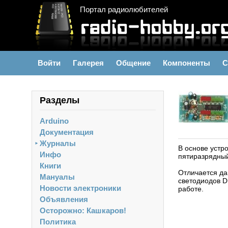
Портал радиолюбителей
Войти
Галерея
Общение
Компоненты
С
Разделы
Arduino
Документация
Журналы
►
В основе устр
Инфо
пятиразрядный
Книги
Отличается да
Мануалы
светодиодов D
Новости электроники
работе.
Объявления
Осторожно: Кашкаров!
Политика