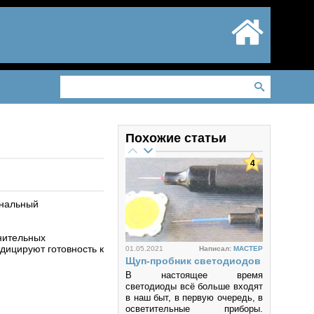
Похожие статьи
4
анальный
нительных
дицируют готовность к
01.05.2021
Написал:
MACTEP
Щуп-пробник светодиодов
В настоящее время
светодиоды всё больше входят
в наш быт, в первую очередь, в
осветительные приборы.