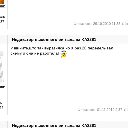
ии:
оль
27
29.10.2010 11:22
Отправлено:
Обн
Индикатор выходного сигнала на KA2281
Извините,што так выразилса но я раз 20 переделывал
схему и она не работала!
ии:
а.
52
01.11.2010 9:37
Отправлено:
Об
Индикатор выходного сигнала на KA2281