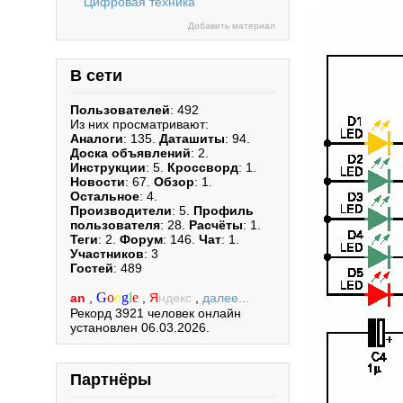
Цифровая техника
Добавить материал
В сети
Пользователей
: 492
Из них просматривают:
Аналоги
: 135.
Даташиты
: 94.
Доска объявлений
: 2.
Инструкции
: 5.
Кроссворд
: 1.
Новости
: 67.
Обзор
: 1.
Остальное
: 4.
Производители
: 5.
Профиль
пользователя
: 28.
Расчёты
: 1.
Теги
: 2.
Форум
: 146.
Чат
: 1.
Участников
: 3
Гостей
: 489
G
o
o
g
l
e
an
,
,
Я
ндекс
,
далее...
Рекорд 3921 человек онлайн
установлен 06.03.2026.
Партнёры