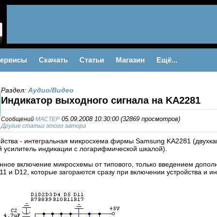
ервисы
Скачать
Статьи
Магазин
Ещё...
Раздел:
Аудио/Видео
Индикатор выходного сигнала на KA2281
Сообщений
MACTEP
05.09.2008 10:30:00
(
32869 просмотров
)
Другие статьи этого автора
ойства - интегральная микросхема фирмы Samsung KA2281 (двухк
 усилитель индикации с логарифмической шкалой).
нное включение микросхемы от типового, только введением допол
11 и D12, которые загораются сразу при включении устройства и ин