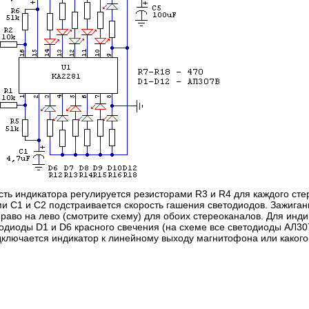
сть индикатора регулируется резисторами R3 и R4 для каждого сте
и C1 и C2 подстраивается скорость гашения светодиодов. Зажиган
право на лево (смотрите схему) для обоих стереоканалов. Для инди
тодиоды D1 и D6 красного свечения (на схеме все светодиоды АЛ30
дключается индикатор к линейному выходу магнитофона или какого