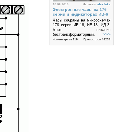
18.09.2016
Написал:
alexfloka
Электронные часы на 176
серии и индикаторах ИВ-6
Часы собраны на микросхемах
176 серии ИЕ-18, ИЕ-13, ИД-3.
Блок питания
>>>
бестрансформаторный, с
гасящим конденсатором и
Коментариев 119
Просмотров 49238
преобразователем для накала
индикаторов, которые...
5
08.11.2015
Написал:
alexfloka
Электронные часы на
микросхемах 176 серии и
индикаторе из 142
светодиодов
Часы отсчитывают текущее
>>>
время, с отображением
информации на светодиодной
Коментариев 206
Просмотров 151033
матрице. При срабатывании
будильника воспроизводится