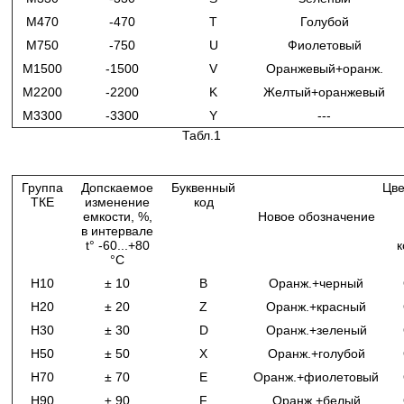
М470
-470
T
Голубой
М750
-750
U
Фиолетовый
М1500
-1500
V
Оранжевый+оранж.
М2200
-2200
K
Желтый+оранжевый
М3300
-3300
Y
---
Табл.1
Группа
Допскаемое
Буквенный
Цве
ТКЕ
изменение
код
емкости, %,
Новое обозначение
в интервале
t° -60...+80
°C
Н10
± 10
B
Оранж.+черный
Н20
± 20
Z
Оранж.+красный
Н30
± 30
D
Оранж.+зеленый
Н50
± 50
X
Оранж.+голубой
Н70
± 70
E
Оранж.+фиолетовый
Н90
± 90
F
Оранж.+белый