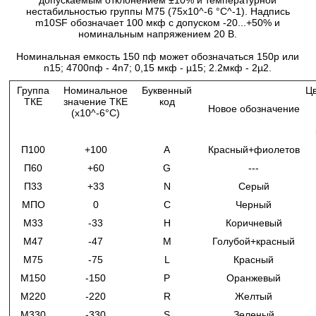
допускаемым отклонением ±10% и температурной
нестабильностью группы М75 (75х10^-6 °C^-1). Надпись
m10SF обозначает 100 мкф с допуском -20...+50% и
номинальным напряжением 20 В.
Номинальная емкость 150 пф может обозначаться 150р или
n15; 4700пф - 4n7; 0,15 мкф - µ15; 2.2мкф - 2µ2.
Группа
Номинальное
Буквенный
Ц
ТКЕ
значение ТКЕ
код
Новое обозначение
(x10^-6°C)
П100
+100
A
Красный+фиолетов
П60
+60
G
---
П33
+33
N
Серый
МПО
0
C
Черный
М33
-33
H
Коричневый
М47
-47
M
Голубой+красный
М75
-75
L
Красный
М150
-150
P
Оранжевый
М220
-220
R
Желтый
М330
-330
S
Зеленый