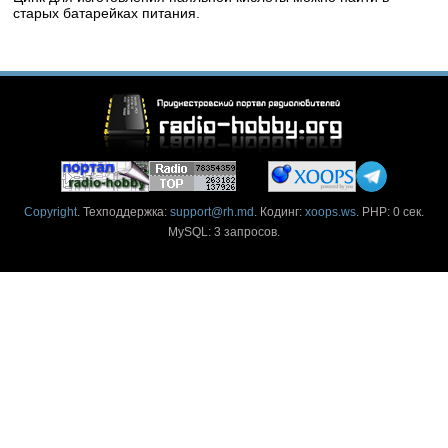
старых батарейках питания.
Copyright
. Техподдержка:
support@rh.md
. Кодинг:
xoops.ws
. PHP: 0 сек.
MySQL: 3 запросов.