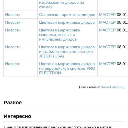
изображение диодов на
схемах
Новости
Основные параметры диодов
MACTEP
08.01
Новости
Цветовая маркировка диодов
MACTEP
08.01
Новости
Цветовая маркировка
MACTEP
08.01
выпрямительных и
импульсных диодов
Новости
Цветовая маркировка диодов
MACTEP
08.01
и стабилитронов по системе
JEDEC (USA)
Новости
Цветовая маркировка диодов
MACTEP
08.01
по европейской системе PRO
ELECTRON
Поиск тегов в:
Radio-Hobby.org
Разное
Интересно
Цинк для изготовления паяльной кислоты можно найти в