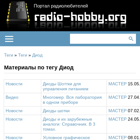
Портал радиолюбителей
Теги
»
Теги
»
Диод
Материалы по тегу Диод
Новости
Диоды Шоттки для
MACTEP
15.05
управления питанием
Видео
Многомер. Вся лаборатория
MACTEP
27.04
в одном приборе
Новости
Диоды шотки
MACTEP
07.02
Новости
Диоды и их зарубежные
MACTEP
24.05
аналоги: Справочник. В 3
томах.
Новости
Условное графическое
MACTEP
08.01