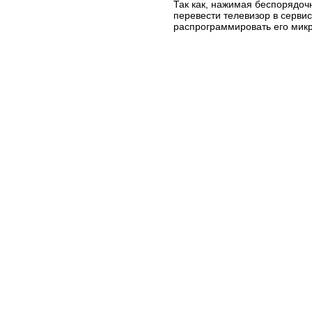
Так как, нажимая беспорядоч
перевести телевизор в серви
распрограммировать его микр