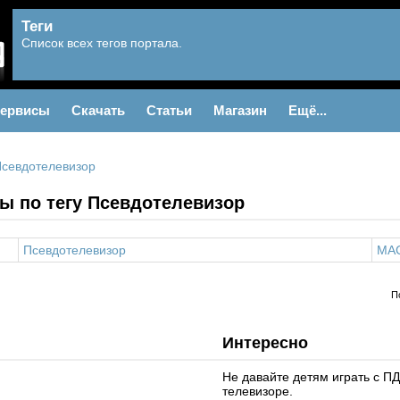
Теги
Список всех тегов портала.
ервисы
Скачать
Статьи
Магазин
Ещё...
севдотелевизор
ы по тегу Псевдотелевизор
Псевдотелевизор
MA
П
Интересно
Не давайте детям играть с 
телевизоре.