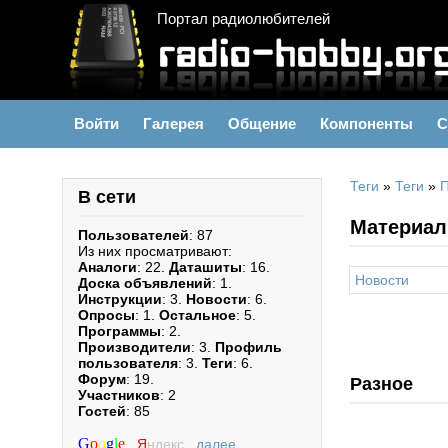
Портал радиолюбителей
Войти
Галерея
Общение
Компоненты
С
Теги
»
Теги
»
П
В сети
Материал
Пользователей
: 87
Из них просматривают:
Аналоги
: 22.
Даташиты
: 16.
Новости
Доска объявлений
: 1.
Инструкции
: 3.
Новости
: 6.
Опросы
: 1.
Остальное
: 5.
Программы
: 2.
Производители
: 3.
Профиль
пользователя
: 3.
Теги
: 6.
Форум
: 19.
Разное
Участников
: 2
Гостей
: 85
G
o
o
g
l
e
,
Я
ндекс
,
далее...