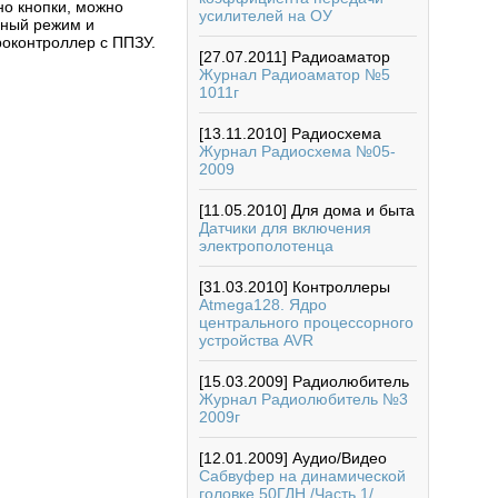
но кнопки, можно
усилителей на ОУ
сный режим и
оконтроллер с ППЗУ.
[27.07.2011]
Радиоаматор
Журнал Радиоаматор №5
1011г
[13.11.2010]
Радиосхема
Журнал Радиосхема №05-
2009
[11.05.2010]
Для дома и быта
Датчики для включения
электрополотенца
[31.03.2010]
Контроллеры
Atmega128. Ядро
центрального процессорного
устройства AVR
[15.03.2009]
Радиолюбитель
Журнал Радиолюбитель №3
2009г
[12.01.2009]
Аудио/Видео
Сабвуфер на динамической
головке 50ГДН /Часть 1/