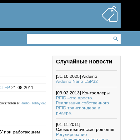
Случайные новости
[31.10.2025]
Arduino
Arduino Nano ESP32
CTEP
21.08.2011
[09.02.2013]
Контроллеры
RFID –это просто.
Реализация собственного
оиск тегов в:
Radio-Hobby.org
RFID транспондера и
ридера.
[01.11.2011]
Схемотехнические решения
ПДУ при работающем
Регулирование
коэффициента передачи