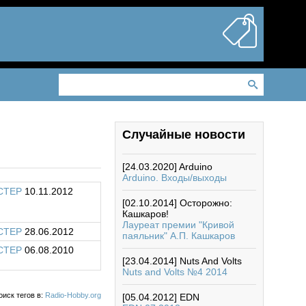
Случайные новости
[24.03.2020]
Arduino
Arduino. Входы/выходы
CTEP
10.11.2012
[02.10.2014]
Осторожно:
Кашкаров!
Лауреат премии "Кривой
CTEP
28.06.2012
паяльник" А.П. Кашкаров
CTEP
06.08.2010
[23.04.2014]
Nuts And Volts
Nuts and Volts №4 2014
оиск тегов в:
Radio-Hobby.org
[05.04.2012]
EDN