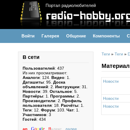
Портал радиолюбителей
Войти
Галерея
Общение
Компоненты
С
Теги
»
Теги
»
В сети
Материал
Пользователей
: 437
Из них просматривают:
Аналоги
: 124.
Видео
: 1.
Новости
Даташиты
: 95.
Доска
объявлений
: 2.
Инструкции
: 31.
Новости
: 39.
Остальное
: 5.
Партнёры
: 1.
Программы
: 2.
Новости
Производители
: 2.
Профиль
пользователя
: 18.
Расчёты
: 1.
Новости
Теги
: 12.
Форум
: 103.
Чат
: 1.
Участников
: 3
Гостей
: 434
G
o
o
g
l
e
an
,
,
Я
ндекс
,
далее...