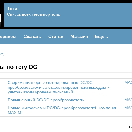
Теги
Список всех тегов портала.
ервисы
Скачать
Статьи
Магазин
Ещё...
DC
ы по тегу DC
Сверхминиатюрные изолированные DC/DC-
MA
преобразователи со стабилизированным выходом и
ультранизким уровнем пульсаций
Повышающий DC/DC преобразователь
MA
Новые микросхемы DC/DC-преобразователей компании
MA
MAXIM
П