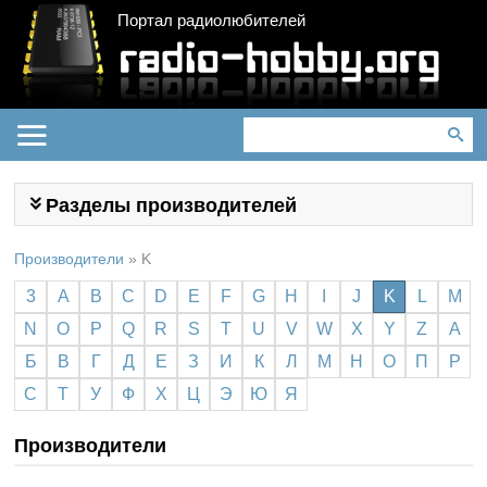
Портал радиолюбителей
Разделы производителей
Производители
»
K
3
A
B
C
D
E
F
G
H
I
J
K
L
M
N
O
P
Q
R
S
T
U
V
W
X
Y
Z
А
Б
В
Г
Д
Е
З
И
К
Л
М
Н
О
П
Р
С
Т
У
Ф
Х
Ц
Э
Ю
Я
Производители