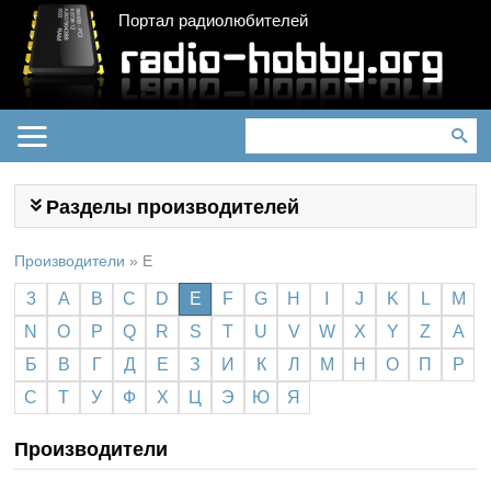
Портал радиолюбителей
Разделы производителей
Производители
»
E
3
A
B
C
D
E
F
G
H
I
J
K
L
M
N
O
P
Q
R
S
T
U
V
W
X
Y
Z
А
Б
В
Г
Д
Е
З
И
К
Л
М
Н
О
П
Р
С
Т
У
Ф
Х
Ц
Э
Ю
Я
Производители