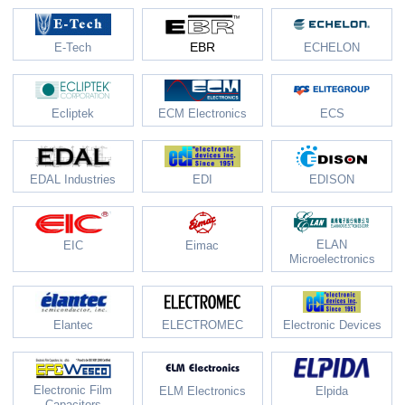
EBR
E-Tech
ECHELON
Ecliptek
ECM Electronics
ECS
EDAL Industries
EDI
EDISON
ELAN
EIC
Eimac
Microelectronics
Elantec
ELECTROMEC
Electronic Devices
Electronic Film
ELM Electronics
Elpida
Capacitors