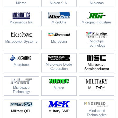
Micron
Micron S.A.
Micronas
Micronetics Inc
MicroOne
Micropac Industries
Microtips
Micropower Systems
Microsemi
Technology
Microwave Diode
Microwave
Microtune
Corporation
Semiconductor
Microwave
MILITARY
Mietec
Technology
Military QPL
Military SMD
Mindspeed
Technologies