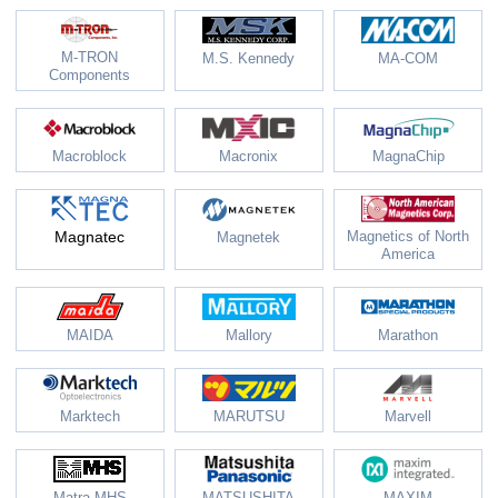
M-TRON
M.S. Kennedy
MA-COM
Components
Macroblock
Macronix
MagnaChip
Magnatec
Magnetics of North
Magnetek
America
MAIDA
Mallory
Marathon
Marktech
MARUTSU
Marvell
Matra MHS
MATSUSHITA
MAXIM