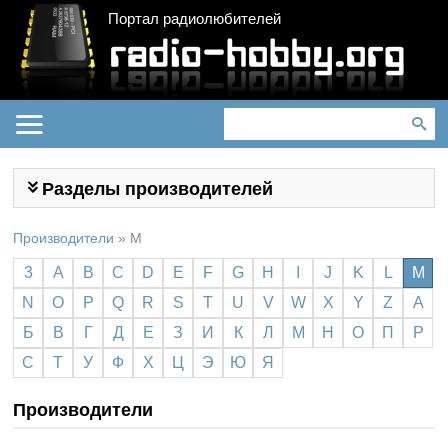
Портал радиолюбителей
Разделы производителей
Производители
»
M
3
A
B
C
D
E
F
G
H
I
J
K
L
M
N
O
P
Q
R
S
T
U
V
W
X
Y
Z
А
Б
В
Г
Д
Е
З
И
К
Л
М
Н
О
П
Р
С
Т
У
Ф
Х
Ц
Э
Ю
Я
Производители