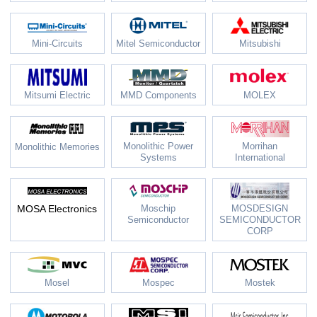
Mini-Circuits
Mitel Semiconductor
Mitsubishi
Mitsumi Electric
MMD Components
MOLEX
Monolithic Power
Morrihan
Monolithic Memories
Systems
International
MOSA Electronics
Moschip
MOSDESIGN
Semiconductor
SEMICONDUCTOR
CORP
Mosel
Mospec
Mostek