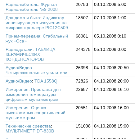
Радиолюбитель
:
Журнал
20753
08.10.2008 5:00
Радиолюбитель №9 2008
Для дома и быта
:
Индикатор
18507
07.10.2008 1:00
ионизирующего излучения на
микроконтроллере PIC12C509.
Прием-передача
:
Стабильный
68081
05.10.2008 0:10
жук «Оса»
Радиодетали
:
ТАБЛИЦА
244375
05.10.2008 0:00
КЕРАМИЧЕСКИХ
КОНДЕНСАТОРОВ
Аудио/Видео
:
26398
04.10.2008 20:50
Четырехканальные усилители
Аудио/Видео
:
TDA 1558Q
72826
04.10.2008 20:00
Измерения
:
Приставка для
22687
04.10.2008 16:10
измерения температуры
цифровым мультиметром
Измерения
:
Оценка
20551
04.10.2008 16:00
высокоомных сопротивлений
мультиметром
Технические средства
:
151098
04.10.2008 15:00
МУЛЬТИМЕТР DT-830B