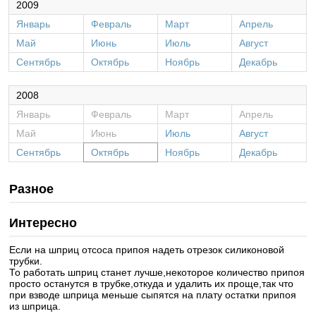
2009
Январь
Февраль
Март
Апрель
Май
Июнь
Июль
Август
Сентябрь
Октябрь
Ноябрь
Декабрь
2008
Январь
Февраль
Март
Апрель
Май
Июнь
Июль
Август
Сентябрь
Октябрь
Ноябрь
Декабрь
Разное
Интересно
Если на шприц отсоса припоя надеть отрезок силиконовой
трубки.
То работать шприц станет лучше,некоторое количество припоя
просто останутся в трубке,откуда и удалить их проще,так что
при взводе шприца меньше сыпятся на плату остатки припоя
из шприца.