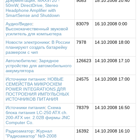
Документация
:
MAX9720 -
9083
18.10.2008 20:40
50mW, DirectDrive, Stereo
Headphone Amplifier with
SmartSense and Shutdown
Аудио/Видео
:
83079
16.10.2008 0:00
Высококачественный звуковой
усилитель для компьютера
Новости электроники
:
В России
7978
14.10.2008 18:00
планируют создать батарейку
размером с чип
Автолюбителю
:
Зарядное
126623
14.10.2008 17:10
устройство для автомобильного
аккумулятора
Источники питания
:
НОВЫЕ
24575
14.10.2008 17:00
СЕМЕЙСТВА МИКРОСХЕМ
POWER INTEGRATIONS ДЛЯ
ПОСТРОЕНИЯ ИМПУЛЬСНЫХ
ИСТОЧНИКОВ ПИТАНИЯ
Источники питания
:
Схема
78379
14.10.2008 16:50
блока питания LC-250 ATX ch.
200-ATX ver. 2.02B фирмы JNC
Computer Co.
Радиоаматор
:
Журнал
16392
14.10.2008 16:10
"Радиоаматор" №9-2008