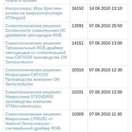
Новое и лучшее
Контроллеры
:
Игра Крестики-
16152
14.06.2010 13:10
нолики на микроконтроллере
ATMega16
Схемотехнические решения
:
12091
07.06.2010 20:50
Особенности схемотехники ИС
драйверов светодиодов RGB
Схемотехнические решения
:
14151
07.06.2010 13:00
Трёхканальный RGB-драйвер
светодиодов со стабилизацией
тока CAT4109 производства ON
Semiconductor
Схемотехнические решения
:
10310
07.06.2010 12:30
Микросхема CAT4103
Производства компании ON
Semiconductor
Схемотехнические решения
:
11031
07.06.2010 12:00
Микросхема STP24DP05
производства компании
STMicroelectronics
Схемотехнические решения
:
10309
07.06.2010 11:30
Микросхема LP55281 от
National Semiconductor -
счетверённый драйвер RGB-