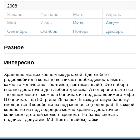
2008
Январь
Февраль
Март
Апрель
Май
Июнь
Июль
Август
Сентябрь
Октябрь
Ноябрь
Декабрь
Разное
Интересно
Хранение мелких крепежных деталей. Для любого
радиолюбителя когда-то возникает необходимость иметь
какое-то количество - болтиков, винтиков, шайб. Это набора
вполне достаточно для любого крепежа. А вот хранить это все
- в одном месте - можно в баночках из-под растворимого кофе.
В баночках - на 50 гр или 25 чашек. В каждую такую баночку
вмещается 3 коробочки из-под монпасье (леденцов). В каждой
коробочке из-под леденцов можно хранить достаточное
колическо деталей мелкого крепежа. На банке сделать
надпись - допустим, М3. Винты, шайбы, гайки.