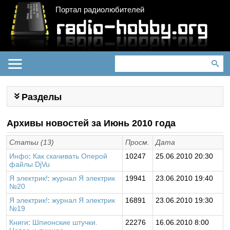
Портал радиолюбителей
Разделы
Архивы новостей за Июнь 2010 года
Статьи (13)
Просм.
Дата
Инфо
:
Как скачивать Оперой
10247
25.06.2010 20:30
файлы DjVu
Я электрик!
:
журнал Я электрик
19941
23.06.2010 19:40
№20
Я электрик!
:
журнал Я электрик
16891
23.06.2010 19:30
№19
Книги
:
Шпионские штучки.
22276
16.06.2010 8:00