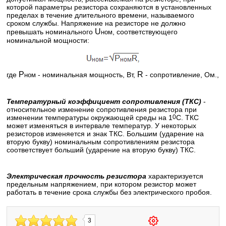
которой параметры резистора сохраняются в установленных
пределах в течение длительного времени, называемого
сроком службы. Напряжение на резисторе не должно
U
превышать номинального
, соответствующего
ном
номинальной мощности:
P
R
где
- номинальная мощность, Вт,
- сопротивление, Ом.,
ном
Температурный коэффициент сопротивления (ТКС)
-
относительное изменение сопротивления резистора при
изменении температуры окружающей среды на 1
0
С. ТКС
может изменяться в интервале температур. У некоторых
резисторов изменяется и знак ТКС. Большим (ударение на
вторую букву) номинальным сопротивлениям резистора
соответствует больший (ударение на вторую букву) ТКС.
Электрическая прочность резистора
характеризуется
предельным напряжением, при котором резистор может
работать в течение срока службы без электрического пробоя.
3