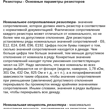
Резисторы - Основные параметры резисторов
Номинальное сопротивление резистора
- значение
сопротивление, которое должен иметь резистор в соответствии
с нормативной документацией. Фактическое сопротивление
каждого резистора может отличаться от номинального, но не
более чем на допустимое отклонение. Для резисторов
установлены ряды номинальных значений сопротивлений - Е6,
Е12, Е24, Е48, Е96, Е192. Цифра после буквы говорит о том,
сколько значений сопротивления находится в декаде. Чем
больше цифра тем больше значений, тем меньше допустимое
отклонение от номинала в ряду. Конкретные значение
сопротивлений находят путем умножения соответствующих
чисел на 10
n
. Надо запомнить, что все номиналы во всех
рядах выбираются не от фонаря (видели, наверное, 1,78 кОм,
301 Ом, 432 Ом, 825 Ом и т. д., и т. п.), а в логарифмической
зависимости таким образом, чтобы значение сопротивления
при уменьшении (увеличении) допустимого отклонения
перекрывало бы промежуток между крайними значениями
сопротивления. Иными словами, значения в рядах выбраны
так, чтобы перекрывать всю декаду.
Номинальная мощность резистора
- максимально
допустимая мощность, рассеиваемая на резисторе, при