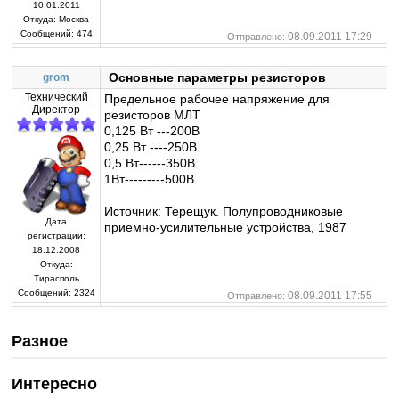
10.01.2011
Откуда:
Москва
Сообщений:
474
08.09.2011 17:29
Отправлено:
Основные параметры резисторов
grom
Технический
Предельное рабочее напряжение для
Директор
резисторов МЛТ
0,125 Вт ---200В
0,25 Вт ----250В
0,5 Вт------350В
1Вт---------500В
Источник: Терещук. Полупроводниковые
Дата
приемно-усилительные устройства, 1987
регистрации:
18.12.2008
Откуда:
Тирасполь
Сообщений:
2324
08.09.2011 17:55
Отправлено:
Разное
Интересно