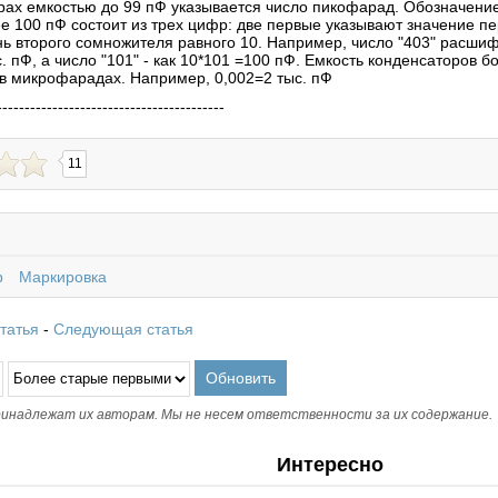
рах емкостью до 99 пФ указывается число пикофарад. Обозначени
е 100 пФ состоит из трех цифр: две первые указывают значение пе
ень второго сомножителя равного 10. Например, число "403" расши
. пФ, а число "101" - как 10*101 =100 пФ. Емкость конденсаторов б
 в микрофарадах. Например, 0,002=2 тыс. пФ
-----------------------------------------
11
р
Маркировка
татья
-
Следующая статья
инадлежат их авторам. Мы не несем ответственности за их содержание.
Интересно