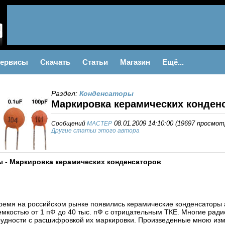
ервисы
Скачать
Статьи
Магазин
Ещё...
Раздел:
Конденсаторы
Маркировка керамических конден
Сообщений
MACTEP
08.01.2009 14:10:00
(
19697 просмот
Другие статьи этого автора
 - Маркировка керамических конденсаторов
ремя на российском рынке появились керамические конденсаторы 
емкостью от 1 пФ до 40 тыс. пФ с отрицательным ТКЕ. Многие рад
удности с расшифровкой их маркировки. Произведенные мною изм