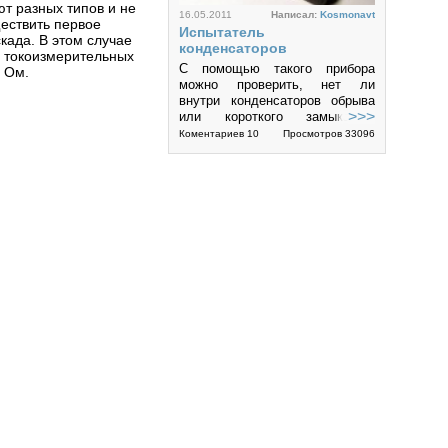
т разных типов и не
16.05.2011
Написал:
Kosmonavt
ществить первое
Испытатель
када. В этом случае
конденсаторов
 токоизмерительных
С помощью такого прибора
 Ом.
можно проверить, нет ли
внутри конденсаторов обрыва
>>>
или короткого замыкания,
значительной утечки.
Коментариев 10
Просмотров 33096
Рассчитан он на конденсаторы
емкостью более 50...
4
03.05.2011
Написал:
MACTEP
Прибор для проверки
электролитических
конденсаторов
Мастера, ремонтирующие
радиоаппаратуру, хорошо
>>>
знают, как часто в отказе
аппаратуры виноват
Коментариев 60
Просмотров 138981
электролитический
конденсатор. Причем