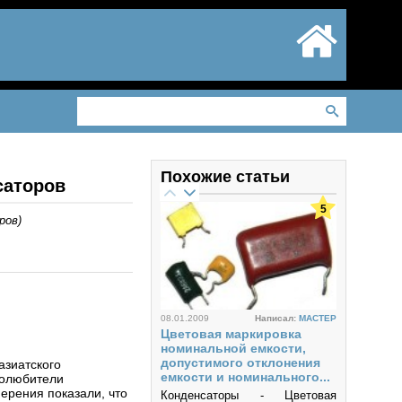
Похожие статьи
саторов
5
ров
)
08.01.2009
Написал:
MACTEP
Цветовая маркировка
номинальной емкости,
допустимого отклонения
азиатского
емкости и номинального...
иолюбители
ерения показали, что
Конденсаторы - Цветовая