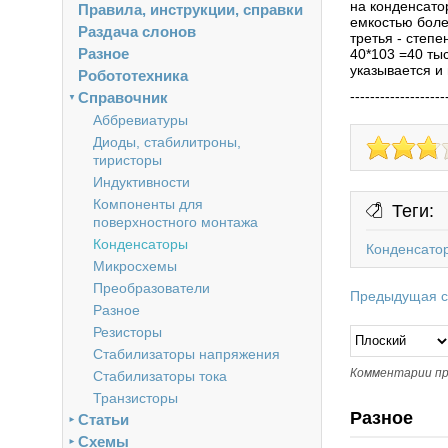
на конденсато
Правила, инструкции, справки
емкостью боле
Раздача слонов
третья - степ
Разное
40*103 =40 тыс
указывается и
Робототехника
-------------------
Справочник
▼
Аббревиатуры
Диоды, стабилитроны,
тиристоры
Индуктивности
Компоненты для
Теги:
поверхностного монтажа
Конденсаторы
Конденсато
Микросхемы
Преобразователи
Предыдущая с
Разное
Резисторы
Стабилизаторы напряжения
Комментарии пр
Стабилизаторы тока
Транзисторы
Разное
Статьи
►
Схемы
►