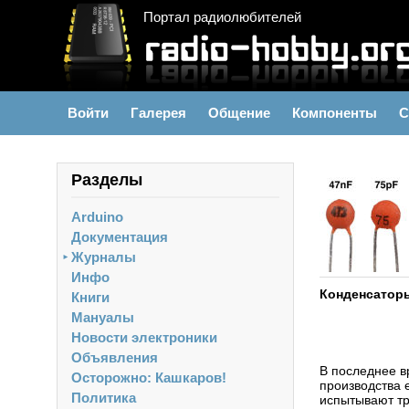
Портал радиолюбителей
Войти
Галерея
Общение
Компоненты
С
Разделы
Arduino
Документация
Журналы
►
Инфо
Конденсаторы
Книги
Мануалы
Новости электроники
Объявления
В последнее в
Осторожно: Кашкаров!
производства 
Политика
испытывают тр