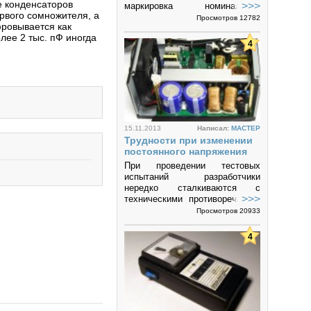
е конденсаторов
>>>
маркировка номинальной
рвого сомножителя, а
емкости, допустимого
Просмотров 12782
фровывается как
отклонения емкости и
олее 2 тыс. пФ иногда
номинального напряжения
4
конденсаторов Цветовая
кодировка применяется для...
15.11.2013
Написал:
MACTEP
Трудности при изменении
постоянного напряжения
При проведении тестовых
испытаний разработчики
нередко сталкиваются с
>>>
техническими противоречиями,
например, при изменении
Просмотров 20933
постоянного напряжения
питания. Автор статьи...
4