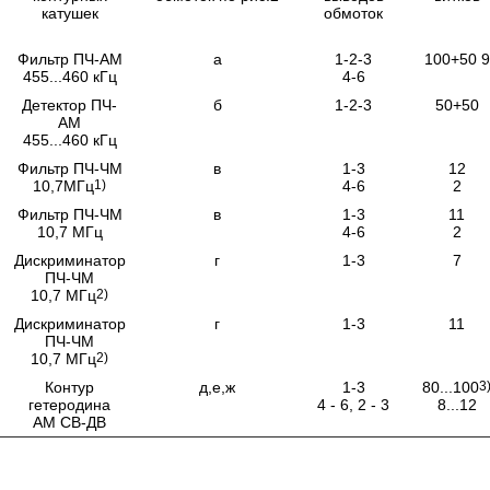
катушек
обмоток
Фильтр ПЧ-АМ
а
1-2-3
100+50 9
455...460 кГц
4-6
Детектор ПЧ-
б
1-2-3
50+50
АМ
455...460 кГц
Фильтр ПЧ-ЧМ
в
1-3
12
10,7МГц
1)
4-6
2
Фильтр ПЧ-ЧМ
в
1-3
11
10,7 МГц
4-6
2
Дискриминатор
г
1-3
7
ПЧ-ЧМ
10,7 МГц
2)
Дискриминатор
г
1-3
11
ПЧ-ЧМ
10,7 МГц
2)
Контур
д,е,ж
1-3
80...100
3
гетеродина
4 - 6, 2 - 3
8...12
АМ СВ-ДВ