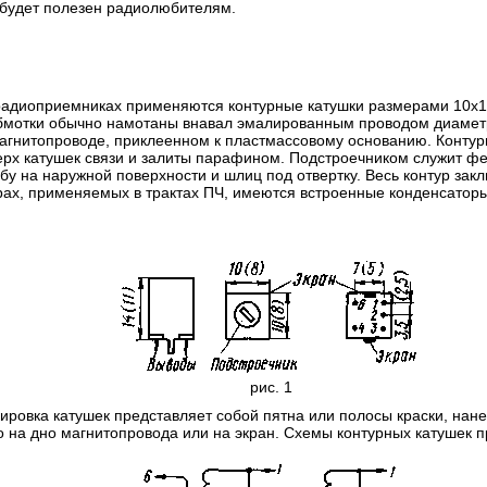
 будет полезен радиолюбителям.
радиоприемниках применяются контурные катушки размерами 10х1
 обмотки обычно намотаны внавал эмалированным проводом диаметр
гнитопроводе, приклеенном к пластмассовому основанию. Контур
рх катушек связи и залиты парафином. Подстроечником служит фе
у на наружной поверхности и шлиц под отвертку. Весь контур зак
урах, применяемых в трактах ПЧ, имеются встроенные конденсаторы
рис. 1
ировка катушек представляет собой пятна или полосы краски, нан
о на дно магнитопровода или на экран. Схемы контурных катушек п