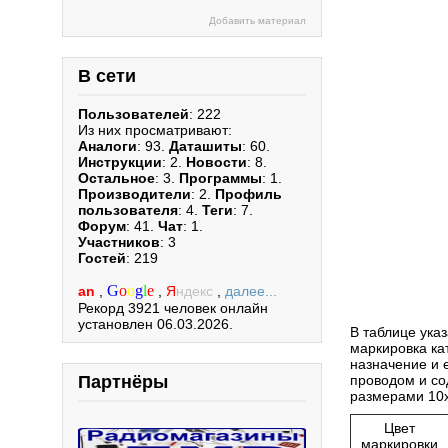
Добавить материал
В сети
Пользователей
: 222
Из них просматривают:
Аналоги
: 93.
Даташиты
: 60.
Инструкции
: 2.
Новости
: 8.
Остальное
: 3.
Программы
: 1.
Производители
: 2.
Профиль
пользователя
: 4.
Теги
: 7.
Форум
: 41.
Чат
: 1.
Участников
: 3
Гостей
: 219
G
o
o
g
l
e
an
,
,
Я
ндекс
,
далее...
Рекорд 3921 человек онлайн
установлен 06.03.2026.
В таблице ука
маркировка ка
назначение и 
Партнёры
проводом и со
размерами 10
Цвет
маркировки