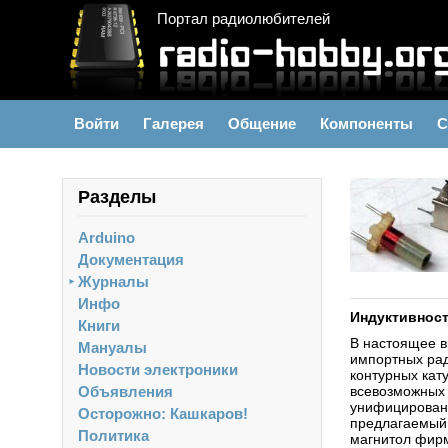
Портал радиолюбителей
Войти
Галерея
Общение
Компоненты
С
Разделы
Arduino
Документация
Журналы
►
Инфо
Индуктивност
Книги
В настоящее в
Мануалы
импортных рад
Новости электроники
контурных кат
Объявления
всевозможных 
унифицирована
Осторожно: Кашкаров!
предлагаемый 
Политика
магнитол фирм