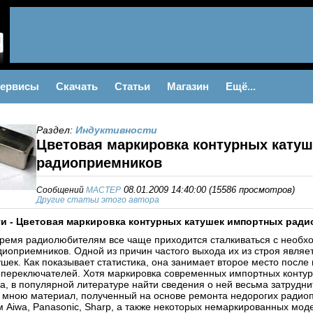
ервисы
Скачать
Статьи
Магазин
Ещё...
Раздел:
Индуктивности
Цветовая маркировка контурных кату
радиоприемников
Сообщений
MACTEP
08.01.2009 14:40:00
(
15586 просмотров
)
Другие статьи этого автора
и - Цветовая маркировка контурных катушек импортных рад
ремя радиолюбителям все чаще приходится сталкиваться с необх
иоприемников. Одной из причин частого выхода их из строя являе
ушек. Как показывает статистика, она занимает второе место после
переключателей. Хотя маркировка современных импортных контур
, в популярной литературе найти сведения о ней весьма затрудни
мною материал, полученный на основе ремонта недорогих радио
 Aiwa, Panasonic, Sharp, а также некоторых немаркированных мод