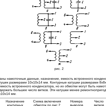
рис. 2
заны намоточные данные, назначение, емкость встроенного конден
тушек размерами 10х10х14 мм. Контурные катушки размерами 8х8
емкость встроенного конденсатора, но их обмотки могут быть намо
держать большее число витков. Эти катушки менее ремонтнопригод
х10х14 мм.
Назначение
Схема включения
Номера
Число
контурных
обмоток по рис.2
выводов
витков