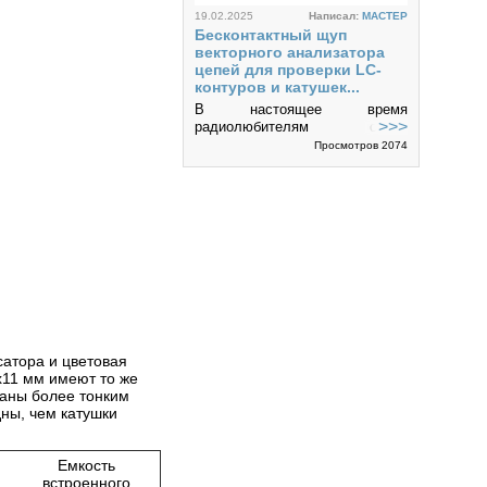
19.02.2025
Написал:
MACTEP
Бесконтактный щуп
векторного анализатора
цепей для проверки LC-
контуров и катушек...
В настоящее время
>>>
радиолюбителям стали
доступны различные
Просмотров 2074
компактные измерители
параметров радиотехнических
4
цепей и элементов, так
называемые векторные
анализаторы цепей....
11.02.2017
Написал:
Kosmonavt
Компьютер - измеритель
индуктивности
сатора и цветовая
Всем привет! Коротко хочу
х11 мм имеют то же
рассказать, как при помощи
таны более тонким
компьютера можно измерить
ны, чем катушки
>>>
индуктивность катушки или
дросселя. Хотя этим же
Коментариев 14
Просмотров 28850
способом я замерял малые
Емкость
сопротивления (от...
встроенного