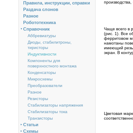
производства,
Правила, инструкции, справки
Раздача слонов
Разное
Робототехника
Справочник
Чаще всего в 
▼
(рис. 1). Все
Аббревиатуры
ферритовом ма
Диоды, стабилитроны,
намотаны пове
тиристоры
имеющий резьб
экран. В конт
Индуктивности
Компоненты для
поверхностного монтажа
Конденсаторы
Микросхемы
Преобразователи
Разное
Резисторы
Стабилизаторы напряжения
Стабилизаторы тока
Цветовая марк
Транзисторы
соответственн
Статьи
►
Схемы
►