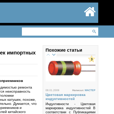
Похожие статьи
шек импортных
3
иоприемников
одимостью ремонта
08.01.2009
Написал:
MACTEP
тся неисправность
Цветовая маркировка
 поломки
индуктивностей
ных катушек, похоже,
тельно. Думается, что
Индуктивности - Цветовая
приемников и
маркировка индуктивностей В
елей китайского
соответствии с Публикациями