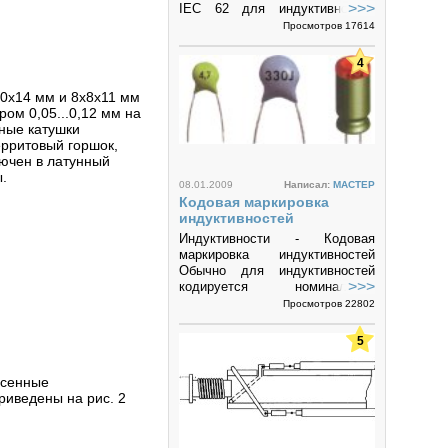
>>>
IЕС 62 для индуктивностей
кодируется номинальное
Просмотров 17614
значение индуктивности и
допуск, т.е....
4
0х14 мм и 8х8х11 мм
ом 0,05...0,12 мм на
ные катушки
рритовый горшок,
лючен в латунный
.
08.01.2009
Написал:
MACTEP
Кодовая маркировка
индуктивностей
Индуктивности - Кодовая
маркировка индуктивностей
Обычно для индуктивностей
>>>
кодируется номинальное
значение индуктивности и
Просмотров 22802
допуск, т.е. допускаемое
отклонение от...
5
есенные
риведены на рис. 2