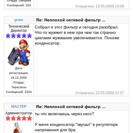
Откуда:
Океания
Сообщений:
163
13.05.2009 18:09
Отправлено:
Re: Неплохой сетевой фильтр ...
grom
Технический
Собрал я этот фильтр и сегодня разобрал.
Директор
Что-то жужжит в нем при чем так странно
циклами жужжание увеличивается. Похоже
конденсатор.
Дата
регистрации:
18.12.2008
Откуда:
Тирасполь
Сообщений:
2324
22.05.2009 22:57
Отправлено:
Re: Неплохой сетевой фильтр ...
MACTEP
Администратор
ты что включаешь через него?
У меня конденсатор "звучал" в регуляторе
напряжения для бра.