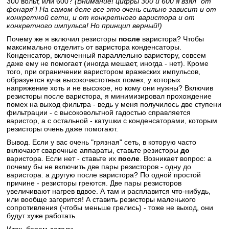
300 вольт, или 600?
(Внимание! цифры 300 и 600 я взял "от
фонаря"! На самом деле все это очень сильно зависит и от
конкретной сети, и от конкретного варистора и от
конкретного импульса! Но принцип верный!)
Почему же я включил резисторы
после
варистора? Чтобы
максимально отделить от варистора конденсаторы.
Конденсатор, включенный параллельно варистору, совсем
даже ему не помогает (иногда мешает, иногда - нет). Кроме
того, при ограничении варистором вражеских импульсов,
образуется куча высокочастотных помех, у которых
напряжение хоть и не высокое, но кому они нужны? Включив
резисторы после варистора, я минимизировал прохождение
помех на выход фильтра - ведь у меня получилось две ступени
фильтрации - с высоковольтной гадостью справляется
варистор, а с остальной - катушки с конденсаторами, которым
резисторы очень даже помогают.
Вывод. Если у вас очень "грязная" сеть, в которую часто
включают сварочные аппараты, ставьте резисторы
до
варистора. Если нет - ставьте их
после
. Возникает вопрос: а
почему бы не включить две пары резисторов - одну до
варистора. а другую после варистора? По одной простой
причине - резисторы греются. Две пары резисторов
увеличивают нагрев вдвое. А там и расплавится что-нибудь,
или вообще загорится! А ставить резисторы маленького
сопротивления (чтобы меньше грелись) - тоже не выход, они
будут хуже работать.
Итак, берем детали