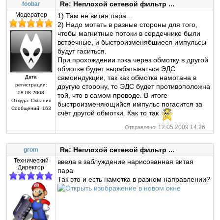
Re: Неплохой сетевой фильтр ...
foobar
Модератор
1) Там не витая пара...
2) Надо мотать в разные стороны для того,
чтобы магнитные потоки в сердечнике были
встречные, и быстроизменябшиеся импульсы
будут гаситься.
При прохождении тока через обмотку в другой
обмотке будет вырабатываться ЭДС
самоиндукции, так как обмотка намотана в
Дата
регистрации:
другую сторону, то ЭДС будет противоположна
08.08.2008
той, что в самом проводе. В итоге
Откуда:
Океания
быстроизменяющийся импульс погасится за
Сообщений:
163
счёт другой обмотки. Как то так
12.05.2009 14:26
Отправлено:
Re: Неплохой сетевой фильтр ...
grom
Технический
ввела в заблуждение нарисованная витая
Директор
пара
Так это и есть намотка в разном направлении?