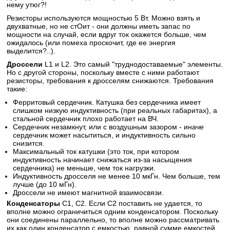
нему утюг?!
Резисторы используются мощностью 5 Вт. Можно взять и
двухватные, но не стОит - они должны иметь запас по
мощности на случай, если вдруг ток окажется больше, чем
ожидалось (или помеха проскочит, где ее энергия
выделится?..).
Дроссели
L1 и L2. Это самый "труднодоставаемые" элементы.
Но с другой стороны, поскольку вместе с ними работают
резисторы, требования к дросселям снижаются. Требования
такие:
Ферритовый сердечник. Катушка без сердечника имеет
слишком низкую индуктивность (при реальных габаритах), а
стальной сердечник плохо работает на ВЧ.
Сердечник незамкнут, или с воздушным зазором - иначе
сердечник может насытиться, и индуктивность сильно
снизится.
Максимальный ток катушки (это ток, при котором
индуктивность начинает снижаться из-за насыщения
сердечника) не меньше, чем ток нагрузки.
Индуктивность дросселя не менее 10 мкГн. Чем больше, тем
лучше (до 10 мГн).
Дроссели не имеют магнитной взаимосвязи.
Конденсаторы
С1, С2. Если С2 поставить не удается, то
вполне можно ограничиться одним конденсатором. Поскольку
они соединены параллельно, то вполне можно рассматривать
их как один конденсатор с емкостью, равной сумме емкостей