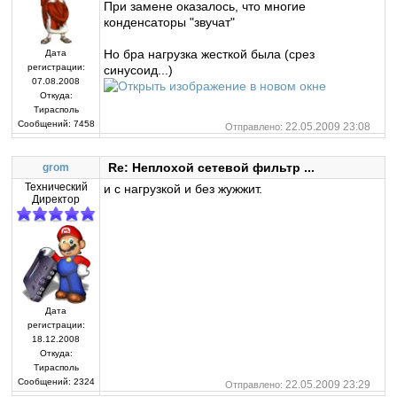
При замене оказалось, что многие
конденсаторы "звучат"
Но бра нагрузка жесткой была (срез
Дата
регистрации:
синусоид...)
07.08.2008
Откуда:
Тирасполь
Сообщений:
7458
22.05.2009 23:08
Отправлено:
Re: Неплохой сетевой фильтр ...
grom
Технический
и с нагрузкой и без жужжит.
Директор
Дата
регистрации:
18.12.2008
Откуда:
Тирасполь
Сообщений:
2324
22.05.2009 23:29
Отправлено: