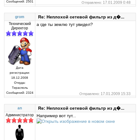
Сообщений:
2501
17.01.2009 0:48
Отправлено:
Re: Неплохой сетевой фильтр из д�...
grom
Технический
а где ты землю тут увидел?
Директор
Дата
регистрации:
18.12.2008
Откуда:
Тирасполь
Сообщений:
2324
17.01.2009 15:33
Отправлено:
Re: Неплохой сетевой фильтр из д�...
an
Администратор
Например вот тут...