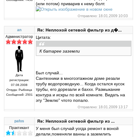
(или потом) приварив к нему болт.
18.01.2009 10:03
Отправлено:
Re: Неплохой сетевой фильтр из д�...
an
Администратор
Цитата:
К батарее заземли
Был случай...
Дата
Сантехники в многоэтажном доме резали
регистрации:
трубу водопроводную... Когда остался кусок
07.08.2008
трубы, его дорезали и баххх. Размыкание
Откуда:
Рыбница
контура и искры по всей комнате. Видать на
Сообщений:
2501
эту "Землю" чтото попало.
18.01.2009 13:17
Отправлено:
Re: Неплохой сетевой фильтр из ...
pafos
Практикант
У меня был случай уогда ремонт в воной
делали,поменяли ванны а заземлить