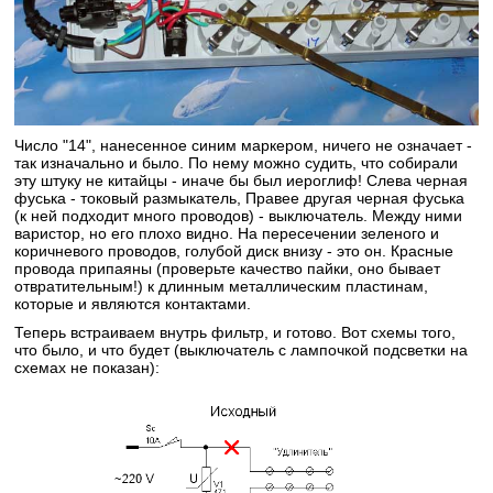
Число "14", нанесенное синим маркером, ничего не означает -
так изначально и было. По нему можно судить, что собирали
эту штуку не китайцы - иначе бы был иероглиф! Слева черная
фуська - токовый размыкатель, Правее другая черная фуська
(к ней подходит много проводов) - выключатель. Между ними
варистор, но его плохо видно. На пересечении зеленого и
коричневого проводов, голубой диск внизу - это он. Красные
провода припаяны (проверьте качество пайки, оно бывает
отвратительным!) к длинным металлическим пластинам,
которые и являются контактами.
Теперь встраиваем внутрь фильтр, и готово. Вот схемы того,
что было, и что будет (выключатель с лампочкой подсветки на
схемах не показан):