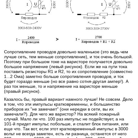
Сопротивление проводов довольно маленькое (это ведь чем
лучше сеть, тем меньше сопротивление), и ток очень большой.
Поэтому при большом токе на варисторе получается довольно
большое напряжение (левый рисунок). Если же на пути тока
поставить резисторы R1 и R2, то их сопротивление (совместно
1...2 Ома) заметно больше сопротивления проводов, и ток
будет гораздо меньше (но все равно сотня-другая ампер!). А
раз ток меньше, то и напряжение на варисторе меньше
(правый рисунок).
Казалось бы, правый вариант намного лучше! Не совсем. Дело
в том, что эти импульсы кратковременны, и большинство
приборов их "не замечает" (они нередки в сети, вы их
замечали?). Для чего же варистор? На всякий пожарный
случай. Мало ли что. 100 раз импульс не подействует, а на
101-й придет импульс побольше, и спалит блок питания, или
еще что. Так вот, если этот кратковременный импульс в 3000
вольт не всегда заметен, есть ли разница, останется от него