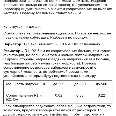
воздействовать на разные цепи и мешать им жить. Нацепив
ферритовое кольцо на сетевой провод, мы увеличиваем его
(провода) индуктивность, а значит и сопротивление на высоких
частотах. Поэтому ток помехи станет меньше.
Конструкция и детали
Схема очень непривередлива к деталям. Но все же некоторые
правила нужно соблюдать. Разберем по порядку.
Варистор
. Тип 471. Диаметр 6...10 мм. Это оптимально.
Резисторы
R1, R2. Чем их сопротивление больше, тем лучше
фильтрация, но больше нагрев и больше потери напряжения.
С другой стороны, нагрев и падение напряжения тем больше,
чем больше потребляемый ток (и мощность). Поэтому
сопротивление резисторов выбираем в зависимости от
суммарной мощности, потребляемой всеми теми
устройствами, которые будут подключаться к фильтру:
Мощность нагрузки, Вт
до 250
до 380
до 500
Сопротивления R1 и
0,82
0,36
0,22
R2, Ом
Если планируется подключать более мощные потребители, то
возможно, придется вообще отказаться от резисторов. С
другой стороны, зачем делать фильтр, чтобы подключать к