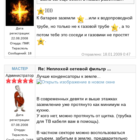
)))))
К батарее заземли
...или к водопроводной
трубе, но только не к газовой трубе
, а то
Дата
регистрации:
потом тебе это соседи и газовики не простят
22.08.2008
.
Откуда:
ПМР,
Тирасполь
Сообщений:
18
18.01.2009 0:47
Отправлено:
Re: Неплохой сетевой фильтр ...
MACTEP
Администратор
Лучше конденсаторы к земле...
В современных девяти и выше этажках
заземление уже протянуто как минимум на
кухню.
У кого нет, можно протянуть от щитка. (трубка
Дата
регистрации:
для ТВ кабеля вам в помощь).
07.08.2008
Откуда:
В частном секторе можно воспользоваться
Тирасполь
штырем, забитым в землю, предварительно
Сообщений:
7458