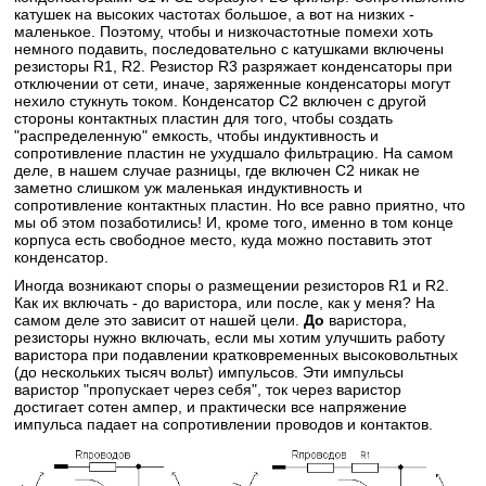
катушек на высоких частотах большое, а вот на низких -
маленькое. Поэтому, чтобы и низкочастотные помехи хоть
немного подавить, последовательно с катушками включены
резисторы R1, R2. Резистор R3 разряжает конденсаторы при
отключении от сети, иначе, заряженные конденсаторы могут
нехило стукнуть током. Конденсатор С2 включен с другой
стороны контактных пластин для того, чтобы создать
"распределенную" емкость, чтобы индуктивность и
сопротивление пластин не ухудшало фильтрацию. На самом
деле, в нашем случае разницы, где включен С2 никак не
заметно слишком уж маленькая индуктивность и
сопротивление контактных пластин. Но все равно приятно, что
мы об этом позаботились! И, кроме того, именно в том конце
корпуса есть свободное место, куда можно поставить этот
конденсатор.
Иногда возникают споры о размещении резисторов R1 и R2.
Как их включать - до варистора, или после, как у меня? На
самом деле это зависит от нашей цели.
До
варистора,
резисторы нужно включать, если мы хотим улучшить работу
варистора при подавлении кратковременных высоковольтных
(до нескольких тысяч вольт) импульсов. Эти импульсы
варистор "пропускает через себя", ток через варистор
достигает сотен ампер, и практически все напряжение
импульса падает на сопротивлении проводов и контактов.