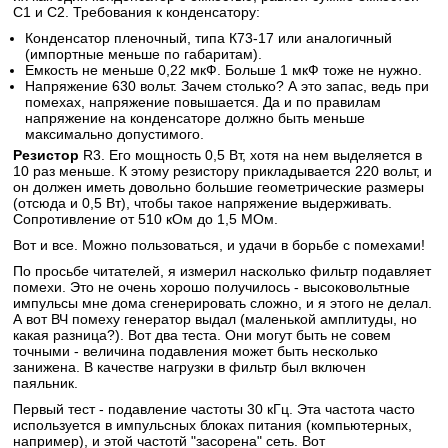
С1 и С2. Требования к конденсатору:
Конденсатор пленочный, типа К73-17 или аналогичный
(импортные меньше по габаритам).
Емкость не меньше 0,22 мкФ. Больше 1 мкФ тоже не нужно.
Напряжение 630 вольт. Зачем столько? А это запас, ведь при
помехах, напряжение повышается. Да и по правилам
напряжение на конденсаторе должно быть меньше
максимально допустимого.
Резистор
R3. Его мощность 0,5 Вт, хотя на нем выделяется в
10 раз меньше. К этому резистору прикладывается 220 вольт, и
он должен иметь довольно большие геометрические размеры
(отсюда и 0,5 Вт), чтобы такое напряжение выдерживать.
Сопротивление от 510 кОм до 1,5 МОм.
Вот и все. Можно пользоваться, и удачи в борьбе с помехами!
По просьбе читателей, я измерил насколько фильтр подавляет
помехи. Это не очень хорошо получилось - высоковольтные
импульсы мне дома сгенерировать сложно, и я этого не делал.
А вот ВЧ помеху генератор выдал (маленькой амплитуды, но
какая разница?). Вот два теста. Они могут быть не совем
точными - величина подавления может быть несколько
занижена. В качестве нагрузки в фильтр был включен
паяльник.
Первый тест - подавление частоты 30 кГц. Эта частота часто
используется в импульсных блоках питания (компьютерных,
например), и этой частотй "засорена" сеть. Вот