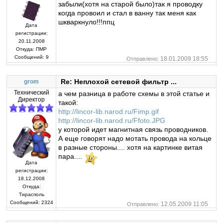
забыли(хотя на старой было)так я проводку
когда провоил и стал в ванну так меня как
шкваркнуло!!!ппц
Дата
регистрации:
20.11.2008
Откуда:
ПМР
Сообщений:
9
18.01.2009 18:55
Отправлено:
Re: Неплохой сетевой фильтр ...
grom
Технический
а чем разница в работе схемы в этой статье и
Директор
такой:
http://lincor-lib.narod.ru/Fimp.gif
http://lincor-lib.narod.ru/Ffoto.JPG
у которой идет магнитная связь проводников.
А еще говорят надо мотать провода на кольце
в разные стороны.... хотя на картинке витая
пара....
Дата
регистрации:
18.12.2008
Откуда:
Тирасполь
Сообщений:
2324
12.05.2009 11:05
Отправлено: