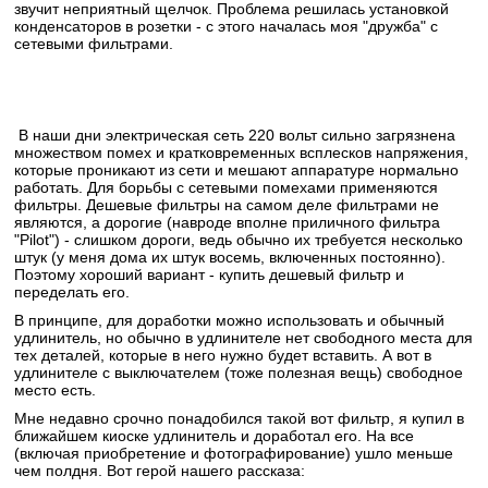
звучит неприятный щелчок. Проблема решилась установкой
конденсаторов в розетки - с этого началась моя "дружба" с
сетевыми фильтрами.
В наши дни электрическая сеть 220 вольт сильно загрязнена
множеством помех и кратковременных всплесков напряжения,
которые проникают из сети и мешают аппаратуре нормально
работать. Для борьбы с сетевыми помехами применяются
фильтры. Дешевые фильтры на самом деле фильтрами не
являются, а дорогие (навроде вполне приличного фильтра
"Pilot") - слишком дороги, ведь обычно их требуется несколько
штук (у меня дома их штук восемь, включенных постоянно).
Поэтому хороший вариант - купить дешевый фильтр и
переделать его.
В принципе, для доработки можно использовать и обычный
удлинитель, но обычно в удлинителе нет свободного места для
тех деталей, которые в него нужно будет вставить. А вот в
удлинителе с выключателем (тоже полезная вещь) свободное
место есть.
Мне недавно срочно понадобился такой вот фильтр, я купил в
ближайшем киоске удлинитель и доработал его. На все
(включая приобретение и фотографирование) ушло меньше
чем полдня. Вот герой нашего рассказа: