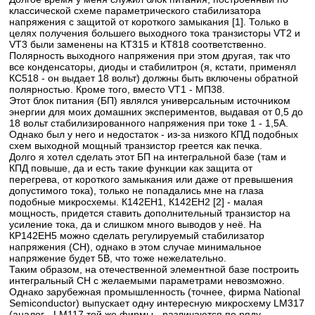
классической схеме параметрического стабилизатора
напряжения с защитой от короткого замыкания [1]. Только в
целях получения большего выходного тока транзисторы VT2 и
VT3 были заменены на КТ315 и КТ818 соответственно.
Полярность выходного напряжения при этом другая, так что
все конденсаторы, диоды и стабилитрон (я, кстати, применял
КС518 - он выдает 18 вольт) должны быть включены обратной
полярностью. Кроме того, вместо VT1 - МП38.
Этот блок питания (БП) являлся универсальным источником
энергии для моих домашних экспериментов, выдавая от 0,5 до
18 вольт стабилизированного напряжения при токе 1 - 1,5А.
Однако был у него и недостаток - из-за низкого КПД подобных
схем выходной мощный транзистор греется как печка.
Долго я хотел сделать этот БП на интегральной базе (там и
КПД повыше, да и есть такие функции как защита от
перегрева, от короткого замыкания или даже от превышения
допустимого тока), только не попадались мне на глаза
подобные микросхемы. К142ЕН1, К142ЕН2 [2] - малая
мощность, придется ставить дополнительный транзистор на
усиление тока, да и слишком много выводов у неё. На
КР142ЕН5 можно сделать регулируемый стабилизатор
напряжения (СН), однако в этом случае минимальное
напряжение будет 5В, что тоже нежелательно.
Таким образом, на отечественной элементной базе построить
интегральный СН с желаемыми параметрами невозможно.
Однако зарубежная промышленность (точнее, фирма National
Semiconductor) выпускает одну интересную микросхему LM317
(аналог - LM117 той же фирмы - различаются по ряду