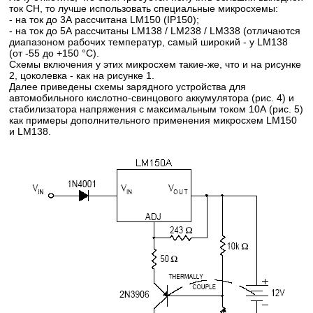
ток СН, то лучше использовать специальные микросхемы:
- на ток до 3А рассчитана LM150 (IP150);
- на ток до 5А рассчитаны LM138 / LM238 / LM338 (отличаются
диапазоном рабочих температур, самый широкий - у LM138
(от -55 до +150 °C).
Схемы включения у этих микросхем такие-же, что и на рисунке
2, цоколевка - как на рисунке 1.
Далее приведены схемы зарядного устройства для
автомобильного кислотно-свинцового аккумулятора (рис. 4) и
стабилизатора напряжения с максимальным током 10А (рис. 5)
как примеры дополнительного применения микросхем LM150
и LM138.