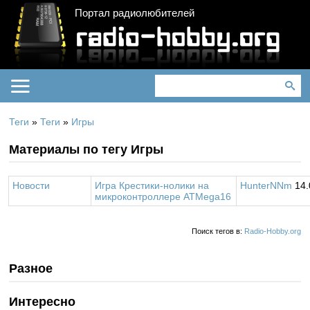
Портал радиолюбителей
Теги
»
Теги
»
Игры
Материалы по тегу Игры
Новости
Игра Крестики-нолики на
HunterNNm
14.
микроконтроллере ATMega16
Поиск тегов в:
Radio-Hobby.org
Разное
Интересно