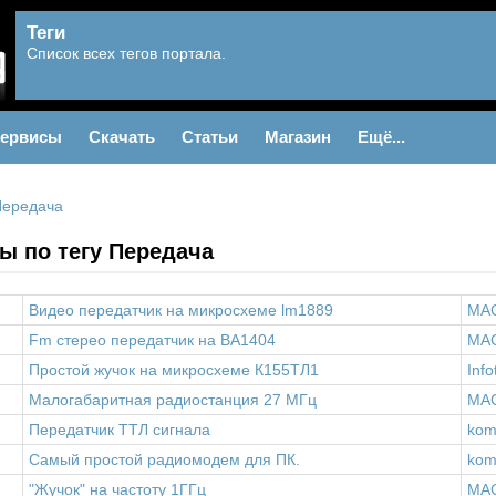
Теги
Список всех тегов портала.
ервисы
Скачать
Статьи
Магазин
Ещё...
Передача
ы по тегу Передача
Видео передатчик на микросхеме lm1889
MA
Fm стерео передатчик на BA1404
MA
Простой жучок на микросхеме К155ТЛ1
Info
Малогабаритная радиостанция 27 МГц
MA
Передатчик ТТЛ сигнала
kom
Самый простой радиомодем для ПК.
kom
"Жучок" на частоту 1ГГц
MA