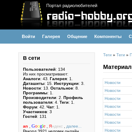
Портал радиолюбителей
Войти
Галерея
Общение
Компоненты
С
Теги
»
Теги
»
В сети
Материал
Пользователей
: 134
Из них просматривают:
Аналоги
: 43.
Галерея
: 1.
Новости
Даташиты
: 15.
Инструкции
: 3.
Новости
: 13.
Остальное
: 8.
Новости
Программы
: 1.
Производители
: 2.
Профиль
Новости
пользователя
: 4.
Теги
: 1.
Новости
Форум
: 42.
Чат
: 1.
Участников
: 3
Новости
Гостей
: 131
Новости
G
o
o
g
l
e
an
,
,
Я
ндекс
,
далее...
Новости
Рекорд 3921 человек онлайн