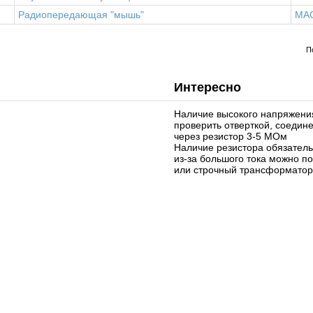
Радиопередающая "мышь"
MA
П
Интересно
Наличие высокого напряжени
проверить отверткой, соедин
через резистор 3-5 МОм
Наличие резистора обязательн
из-за большого тока можно п
или строчный трансформатор