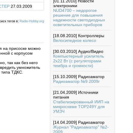
[01.11.2010]
Новости
электроники
CTEP
27.03.2009
NUD4700 – недорогое
решение для повышения
надежности светодиодных
оиск тегов в:
Radio-Hobby.org
осветительных приборов
[18.08.2010]
Контроллеры
Велосипедное колесо
я на присоске можно
[30.03.2010]
Аудио/Видео
енной с корпусом
Компьютерный усилитель
2х22 Вт (c регуляторами
о, так как без него
тембра и громкости)
овредить умножитель
 типа ТДКС.
[15.10.2009]
Радиоаматор
Радиоаматор №9 2009г
[21.04.2009]
Источники
питания
Стабилизированный ИИП на
микросхеме TOP249Y для
УМЗЧ
[14.04.2009]
Радиоаматор
Журнал "Радиоаматор" №2-
2009