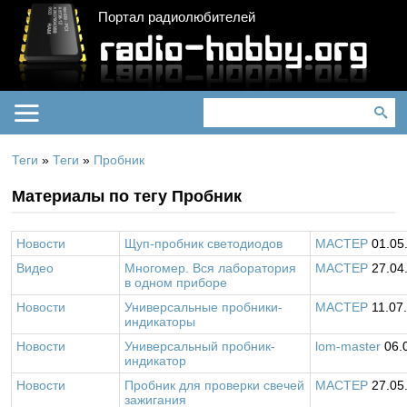
Портал радиолюбителей
Теги
»
Теги
»
Пробник
Материалы по тегу Пробник
Новости
Щуп-пробник светодиодов
MACTEP
01.05
Видео
Многомер. Вся лаборатория
MACTEP
27.04
в одном приборе
Новости
Универсальные пробники-
MACTEP
11.07
индикаторы
Новости
Универсальный пробник-
lom-master
06.
индикатор
Новости
Пробник для проверки свечей
MACTEP
27.05
зажигания