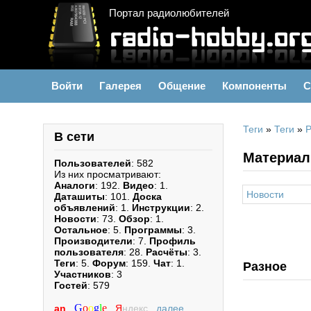
Портал радиолюбителей
Войти
Галерея
Общение
Компоненты
С
Теги
»
Теги
»
Р
В сети
Материал
Пользователей
: 582
Из них просматривают:
Аналоги
: 192.
Видео
: 1.
Новости
Даташиты
: 101.
Доска
объявлений
: 1.
Инструкции
: 2.
Новости
: 73.
Обзор
: 1.
Остальное
: 5.
Программы
: 3.
Производители
: 7.
Профиль
пользователя
: 28.
Расчёты
: 3.
Теги
: 5.
Форум
: 159.
Чат
: 1.
Разное
Участников
: 3
Гостей
: 579
G
o
o
g
l
e
an
,
,
Я
ндекс
,
далее...