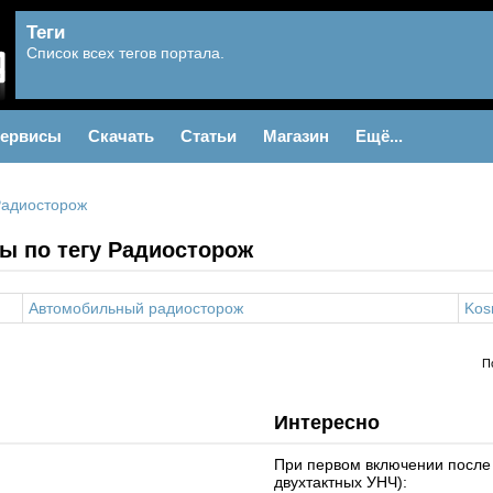
Теги
Список всех тегов портала.
ервисы
Скачать
Статьи
Магазин
Ещё...
адиосторож
ы по тегу Радиосторож
Автомобильный радиосторож
Kos
П
Интересно
При первом включении после
двухтактных УНЧ):