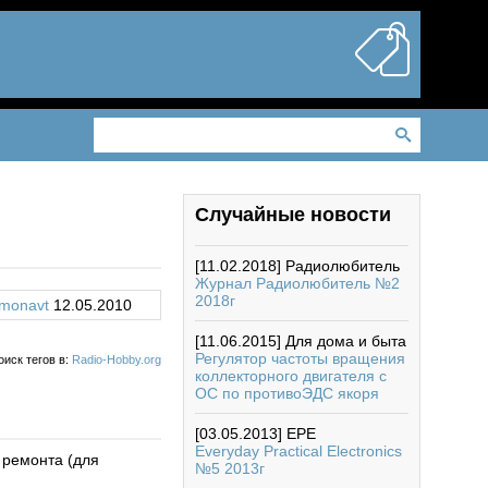
Случайные новости
[11.02.2018]
Радиолюбитель
Журнал Радиолюбитель №2
2018г
monavt
12.05.2010
[11.06.2015]
Для дома и быта
Регулятор частоты вращения
оиск тегов в:
Radio-Hobby.org
коллекторного двигателя с
ОС по противоЭДС якоря
[03.05.2013]
EPE
Everyday Practical Electronics
 ремонта (для
№5 2013г