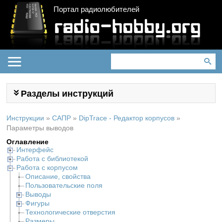
Портал радиолюбителей
Разделы инструкций
Инструкции
»
САПР
»
DipTrace - Редактор корпусов
»
Параметры выводов
Оглавление
Интерфейс
Работа с библиотекой
Работа с корпусом
Описание, свойства
Пользовательские поля
Выводы
Фигуры
Технологические отверстия
Размеры